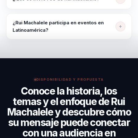
personal, conectándolas con herramientas de
educación emocional para personas, líderes y
INVICTUS es una de sus propuestas sobre
equipos.
inteligencia emocional aplicada al entorno
¿Rui Machalele participa en eventos en
corporativo, orientada a comprender y gestionar
Latinoamérica?
emociones, estrés y presión dentro de los equipos.
Su perfil puede evaluarse para eventos corporativos
y programas en Latinoamérica. El formato, el enfoque
y la disponibilidad se confirman según el país, la
audiencia y el objetivo del evento.
DISPONIBILIDAD Y PROPUESTA
Conoce la historia, los
temas y el enfoque de Rui
Machalele y descubre cómo
su mensaje puede conectar
con una audiencia en