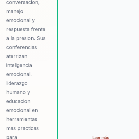
conversacion,
productividad y el bienestar
manejo
organizacional. Los organizadores
valoran su enfoque práctico y
emocional y
accionable, así como su habilidad
respuesta frente
para conectar con audiencias
a la presion. Sus
diversas. Testimonios de clientes
conferencias
destacan cómo Rui ha
transformado la forma en que los
aterrizan
equipos gestionan sus emociones
inteligencia
y afrontan los retos diarios,
emocional,
promoviendo un ambiente laboral
liderazgo
más positivo y colaborativo.
humano y
educacion
emocional en
herramientas
mas practicas
para
Leer más