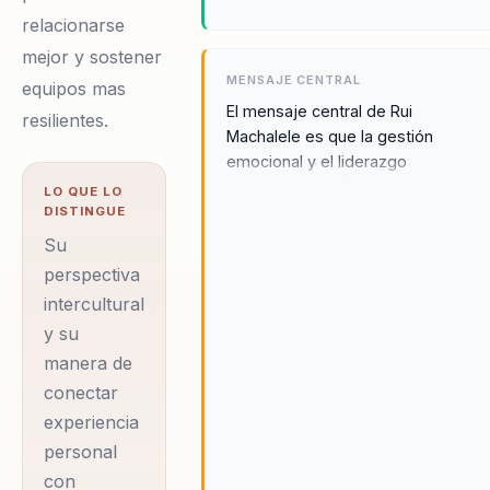
relacionarse
mejor y sostener
MENSAJE CENTRAL
equipos mas
El mensaje central de Rui
resilientes.
Machalele es que la gestión
emocional y el liderazgo
humanista son claves para
LO QUE LO
transformar vidas y
DISTINGUE
organizaciones. Al empoderar a
Su
las personas para que gestionen
perspectiva
sus emociones de manera
intercultural
efectiva, Rui ayuda a crear
y su
entornos laborales más positivos
manera de
y colaborativos, donde los
equipos pueden alcanzar su
conectar
máximo potencial. Su visión es
experiencia
que, a través de la educación
personal
emocional, es posible convertir
con
los desafíos en oportunidades de