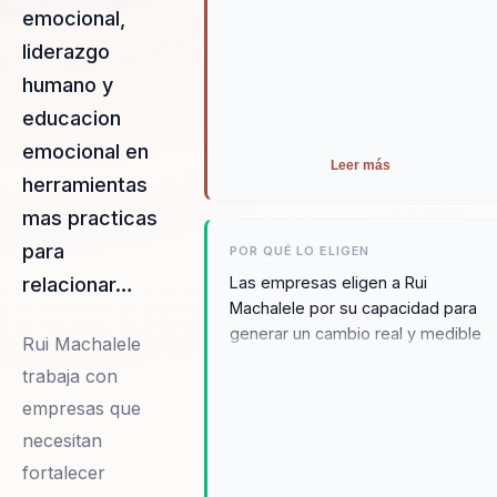
emocional,
liderazgo
humano y
educacion
emocional en
Leer más
herramientas
mas practicas
para
POR QUÉ LO ELIGEN
relacionar…
Las empresas eligen a Rui
Machalele por su capacidad para
generar un cambio real y medible
Rui Machalele
en la mentalidad y actitud de sus
trabaja con
equipos. Sus conferencias no solo
empresas que
motivan, sino que proporcionan
herramientas prácticas que
necesitan
pueden ser implementadas de
fortalecer
inmediato, mejorando la