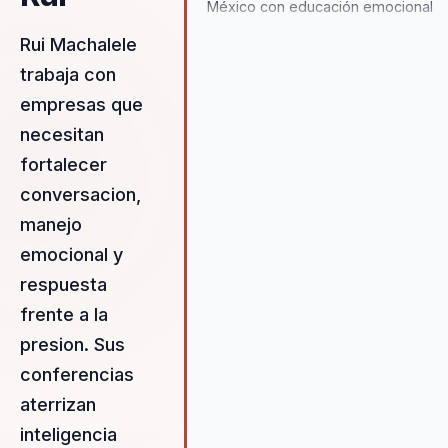
México con educación emocional
aplicada. Su valor regional está en
Rui Machalele
traducir experiencias de
trabaja con
adaptación y superación en ideas
comprensibles y herramientas
empresas que
útiles para audiencias
necesitan
latinoamericanas.
fortalecer
conversacion,
manejo
emocional y
respuesta
frente a la
presion. Sus
conferencias
aterrizan
inteligencia