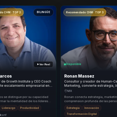
BILINGÜE
o CHM · TOP 2
Recomendado CHM · TOP 3
Disponible
Ver Reel
Marcos
Ronan Massez
de Growth Institute y CEO Coach
Consultor y creador de Human-Ce
te escalamiento empresarial en
Marketing, convierte estrategia, 
crecimiento para lideres y
en crecimiento comercial para e
MX
os se distingue por su capacidad
Ronan conecta estrategia, marketin
rmar la mentalidad de los líderes
comprension profunda de las perso
es, llevándolos a adoptar una
que la diferenciacion deje de ser u
Liderazgo
Productividad
Estrategia
Innovación
generico y ...
Transformación Digital
3
conf.