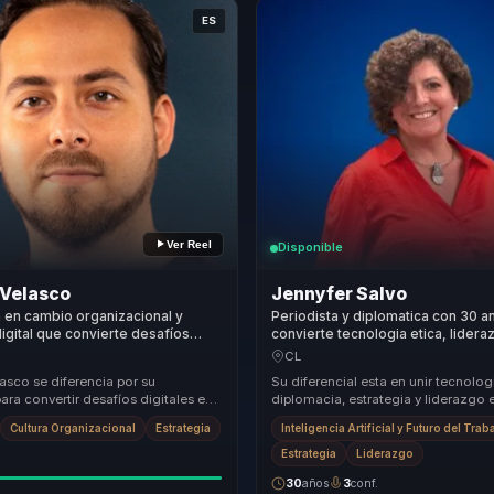
ES
Ver Reel
Disponible
 Velasco
Jennyfer Salvo
a en cambio organizacional y
Periodista y diplomatica con 30 
digital que convierte desafíos
convierte tecnologia etica, lide
n decisiones claras y crecimiento
y expansion global en claridad pa
CL
 para empresas.
empresas.
asco se diferencia por su
Su diferencial esta en unir tecnolog
ra convertir desafíos digitales en
diplomacia, estrategia y liderazgo 
es de crecimiento. Su enfoque se
conversacion. No presenta la IA 
Cultura Organizacional
Estrategia
Inteligencia Artificial y Futuro del Trab
abstr...
Estrategia
Liderazgo
30
años
3
conf.