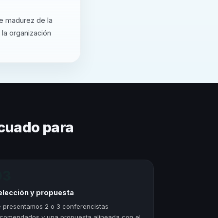
de madurez de la
 la organización
cuado para
03
elección y propuesta
 presentamos 2 o 3 conferencistas
comendados y una propuesta alineada con el