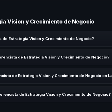
gia Vision y Crecimiento de Negocio
 de Estrategia Vision y Crecimiento de Negocio?
Vision y Crecimiento de Negocio es un experto que comparte conocimi
 eventos corporativos, convenciones y seminarios. Su objetivo es gen
rencista de Estrategia Vision y Crecimiento de Negocio?
audiencia.
ista de Estrategia Vision y Crecimiento de Negocio para kick-offs, c
ración o cuando tu organización necesita impulsar un cambio cultural 
cista de Estrategia Vision y Crecimiento de Negocio en L
rayectoria del speaker, la modalidad (presencial o virtual) y la durac
ía estratégica sin costo y una propuesta en menos de 24 horas adapt
erencista de Estrategia Vision y Crecimiento de Negocio?
 tema, su estilo de comunicación, casos de éxito con audiencias simi
anizacional. En CHM Latinoamérica te ayudamos con una selección est