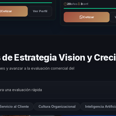
20
años
3
conf.
Cotizar
Ver Perfil
Cotizar
 de Estrategia Vision y Cre
es y avanzar a la evaluación comercial del
ara una evaluación rápida
Servicio al Cliente
Cultura Organizacional
Inteligencia Artific