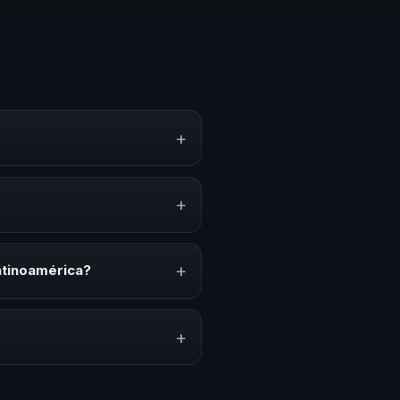
+
ento, estrategias y
erar reflexión, inspiración y
+
onvenciones anuales, programas
relacionado con esta temática.
+
atinoamérica?
ión del evento. En CHM
ada a tu presupuesto.
+
lares y su capacidad de adaptar
ratégica basada en estos