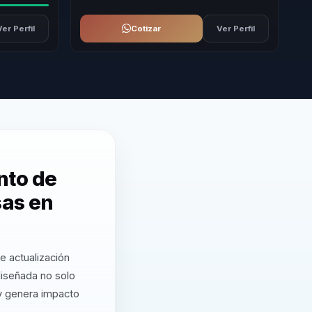
Ver Perfil
Cotizar
Ver Perfil
nto de
sas en
e actualización
diseñada no solo
 y genera impacto