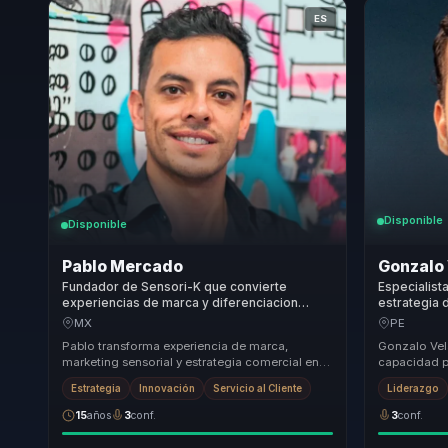
ES
Disponible
Disponible
Pablo Mercado
Gonzalo
Fundador de Sensori-K que convierte
Especialist
experiencias de marca y diferenciacion
estrategia 
comercial en crecimiento para lideres y
digitales e
MX
PE
empresas.
sostenible
Pablo transforma experiencia de marca,
Gonzalo Vel
marketing sensorial y estrategia comercial en
capacidad pa
una conversacion mas accionable para
oportunidad
Estrategia
Innovación
Servicio al Cliente
Liderazgo
empresas que qu...
basa en l...
15
años
3
conf.
3
conf.