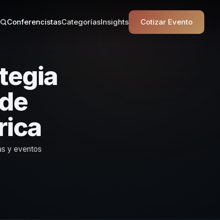
Conferencistas
Categorías
Insights
Cotizar Evento
tegia
 de
rica
as y eventos