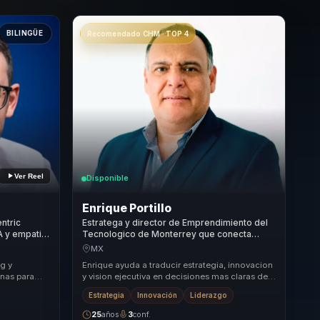
BILINGÜE
Recomendado CHM · TOP 4
Ver Reel
Disponible
Enrique Portillo
ntric
Estratega y director de Emprendimiento del
IA y empatia
Tecnologico de Monterrey que conecta
mpresas.
innovacion y mercado con claridad para
MX
lideres.
g y
Enrique ayuda a traducir estrategia, innovacion
nas para
y vision ejecutiva en decisiones mas claras de
n discurso
crecimiento, diferenciacion y rumbo, para ...
Estrategia
Innovación
Liderazgo
25
años
3
conf.