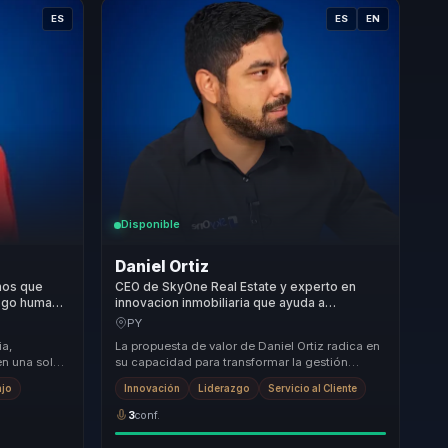
ES
ES
EN
Disponible
Daniel Ortiz
anos que
CEO de SkyOne Real Estate y experto en
razgo humano
innovacion inmobiliaria que ayuda a
ra
empresas a convertir liderazgo y servicio en
PY
crecimiento y ventaja competitiva.
ia,
La propuesta de valor de Daniel Ortiz radica en
en una sola
su capacidad para transformar la gestión
como promesa
inmobiliaria a través de la innovación y la impl...
ajo
Innovación
Liderazgo
Servicio al Cliente
3
conf.