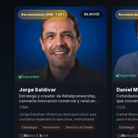
BILINGÜE
Recomendado CHM · TOP 1
Recomendad
Disponible
Disponible
Jorge Saldívar
Daniel 
Estratega y creador de Retailpreneurship,
Cofundador 
convierte innovacion comercial y retail en
que convier
ventaja competitiva para lideres
sistemas y 
MX
US
empresariales.
empresas.
Jorge Saldívar ofrece un enfoque único que
Daniel Marc
combina experiencia ejecutiva, mentalidad
para transfo
emprendedora y desarrollo humano. Su
empresarial
Estrategia
Innovación
Servicio al Cliente
Estrategia
metodología Ret...
visión...
30
años
3
conf.
30
años