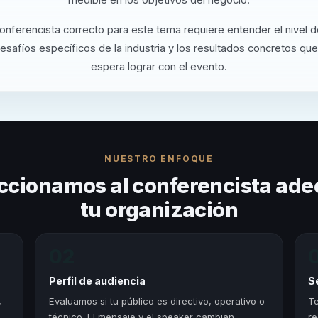
conferencista correcto para este tema requiere entender el nivel 
desafíos específicos de la industria y los resultados concretos que
espera lograr con el evento.
NUESTRO ENFOQUE
ccionamos al conferencista ade
tu organización
02
Perfil de audiencia
S
,
Evaluamos si tu público es directivo, operativo o
Te
técnico. El mensaje y el speaker cambian
re