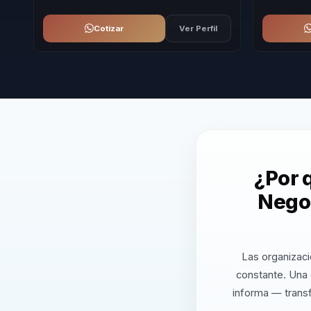
Cotizar
Ver Perfil
¿Por 
Negoc
Las organizaci
constante. Una 
informa — transf