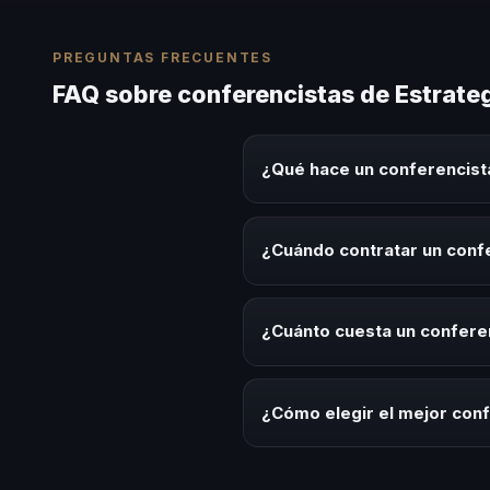
PREGUNTAS FRECUENTES
FAQ sobre conferencistas de Estrate
¿Qué hace un conferencista
Un conferencista de Estrategia 
experiencias sobre este tema en
¿Cuándo contratar un confe
herramientas aplicables para la 
Es ideal contratar un conferenc
de desarrollo, eventos de integ
¿Cuánto cuesta un conferen
Los honorarios varían según la t
Latinoamérica ofrecemos asesor
¿Cómo elegir el mejor conf
Evalúa su experiencia real en el
el contenido a tu contexto org