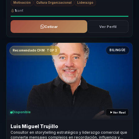
Motivación
Cultura Organizacional
Liderazgo
1
conf.
Cotizar
Ver Perfil
BILINGÜE
Recomendado CHM · TOP 2
Disponible
Ver Reel
Luis Miguel Trujillo
Consultor en storytelling estratégico y liderazgo comercial que
convierte mensajes complejos en recordación, influencia y