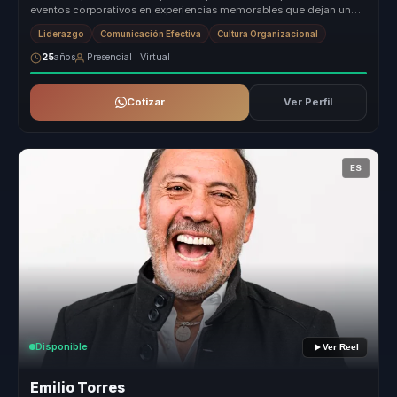
eventos corporativos en experiencias memorables que dejan una
impresión d...
Liderazgo
Comunicación Efectiva
Cultura Organizacional
25
años
Presencial · Virtual
Cotizar
Ver Perfil
ES
Disponible
Ver Reel
Emilio Torres