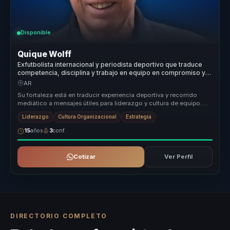
Disponible
Quique Wolff
Exfutbolista internacional y periodista deportivo que traduce
competencia, disciplina y trabajo en equipo en compromiso y
cultura ganadora para empresas.
AR
Su fortaleza está en traducir experiencia deportiva y recorrido
mediático a mensajes útiles para liderazgo y cultura de equipo.
Conecta d...
Liderazgo
Cultura Organizacional
Estrategia
15
años
3
conf.
Cotizar
Ver Perfil
DIRECTORIO COMPLETO