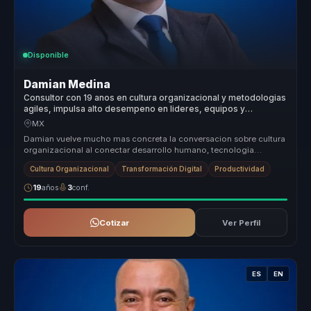
Disponible
Damian Medina
Consultor con 19 anos en cultura organizacional y metodologias
agiles, impulsa alto desempeno en lideres, equipos y
empresas.
MX
Damian vuelve mucho mas concreta la conversacion sobre cultura
organizacional al conectar desarrollo humano, tecnologia
aplicada y alto d...
Cultura Organizacional
Transformación Digital
Productividad
19
años
3
conf.
Cotizar
Ver Perfil
ES
EN