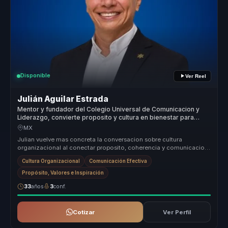
Disponible
Ver Reel
Julián Aguilar Estrada
Mentor y fundador del Colegio Universal de Comunicacion y
Liderazgo, convierte proposito y cultura en bienestar para
organizaciones.
MX
Julian vuelve mas concreta la conversacion sobre cultura
organizacional al conectar proposito, coherencia y comunicacion
con decisiones p...
Cultura Organizacional
Comunicación Efectiva
Propósito, Valores e Inspiración
33
años
3
conf.
Cotizar
Ver Perfil