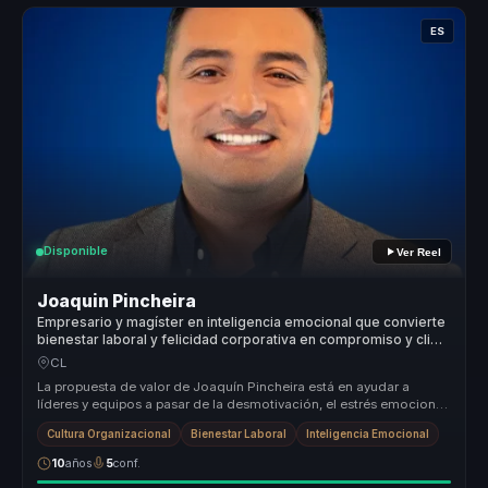
ES
Disponible
Ver Reel
Joaquin Pincheira
Empresario y magíster en inteligencia emocional que convierte
bienestar laboral y felicidad corporativa en compromiso y clima
sano para equipos.
CL
La propuesta de valor de Joaquín Pincheira está en ayudar a
líderes y equipos a pasar de la desmotivación, el estrés emocional
y las rela...
Cultura Organizacional
Bienestar Laboral
Inteligencia Emocional
10
años
5
conf.