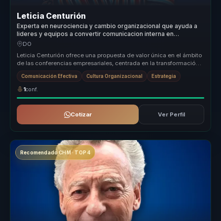
Leticia Centurión
Experta en neurociencia y cambio organizacional que ayuda a
lideres y equipos a convertir comunicacion interna en
cohesion, criterio y ventaja competitiva.
DO
Leticia Centurión ofrece una propuesta de valor única en el ámbito
de las conferencias empresariales, centrada en la transformación
organ...
Comunicación Efectiva
Cultura Organizacional
Estrategia
1
conf.
Cotizar
Ver Perfil
Recomendado CHM · TOP 4