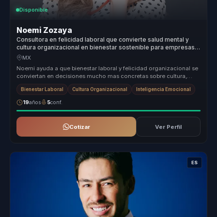
Disponible
Noemi Zozaya
Consultora en felicidad laboral que convierte salud mental y
cultura organizacional en bienestar sostenible para empresas y
lideres.
MX
Noemi ayuda a que bienestar laboral y felicidad organizacional se
conviertan en decisiones mucho mas concretas sobre cultura,
liderazgo y...
Bienestar Laboral
Cultura Organizacional
Inteligencia Emocional
19
años
5
conf.
Cotizar
Ver Perfil
ES