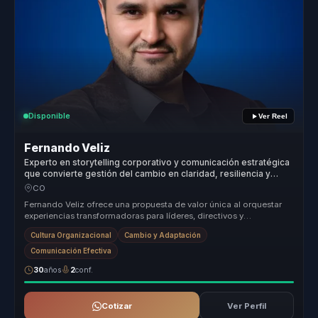
Disponible
Ver Reel
Fernando Veliz
Experto en storytelling corporativo y comunicación estratégica
que convierte gestión del cambio en claridad, resiliencia y
cultura para líderes y equipos.
CO
Fernando Veliz ofrece una propuesta de valor única al orquestar
experiencias transformadoras para líderes, directivos y
responsables de e...
Cultura Organizacional
Cambio y Adaptación
Comunicación Efectiva
30
años
2
conf.
Cotizar
Ver Perfil