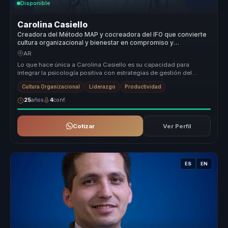
Disponible
Carolina Casiello
Creadora del Método MAP y cocreadora del IFO que convierte
cultura organizacional y bienestar en compromiso y
productividad para empresas.
AR
Lo que hace única a Carolina Casiello es su capacidad para
integrar la psicología positiva con estrategias de gestión del
talento, creand...
Cultura Organizacional
Liderazgo
Productividad
25
años
4
conf.
Cotizar
Ver Perfil
ES
EN