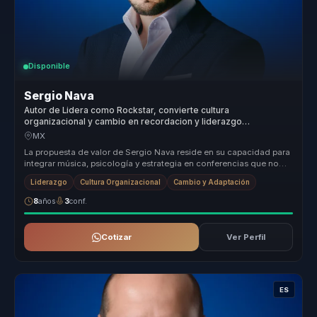
Disponible
Sergio Nava
Autor de Lidera como Rockstar, convierte cultura
organizacional y cambio en recordacion y liderazgo
memorable para empresas.
MX
La propuesta de valor de Sergio Nava reside en su capacidad para
integrar música, psicología y estrategia en conferencias que no
solo inf...
Liderazgo
Cultura Organizacional
Cambio y Adaptación
8
años
3
conf.
Cotizar
Ver Perfil
ES