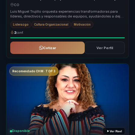
motivación para líderes y equipos.
CO
Luis Miguel Trujillo orquesta experiencias transformadoras para
líderes, directivos y responsables de equipos, ayudándoles a dejar
atrás ...
Liderazgo
Cultura Organizacional
Motivación
2
conf.
Cotizar
Ver Perfil
Recomendado CHM · TOP 3
Disponible
Ver Reel