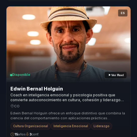
ES
Disponible
Ver Reel
Edwin Bernal Holguin
Coach en inteligencia emocional y psicologia positiva que
convierte autoconocimiento en cultura, cohesión y liderazgo
para equipos.
CO
Edwin Bernal Holguin ofrece un enfoque distintivo que combina la
ciencia del comportamiento con aplicaciones prácticas
adaptadas a las ne...
Cultura Organizacional
Inteligencia Emocional
Liderazgo
15
años
3
conf.