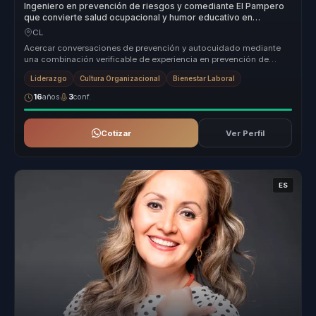
Ingeniero en prevención de riesgos y comediante El Pampero
que convierte salud ocupacional y humor educativo en
atención, bienestar y autocuidado para equipos.
CL
Acercar conversaciones de prevención y autocuidado mediante
una combinación verificable de experiencia en prevención de
riesgos, humor y ...
Liderazgo
Cultura Organizacional
Bienestar Laboral
16
años
3
conf.
Cotizar
Ver Perfil
ES