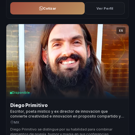
Cotizar
Ver Perfil
ES
Disponible
Diego Primitivo
Escritor, poeta mistico y ex director de innovacion que
convierte creatividad e innovacion en proposito compartido y
cohesion para organizaciones y equipos.
MX
Diego Primitivo se distingue por su habilidad para combinar
elementos de poesía, humor y magia en sus conferencias,