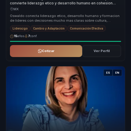
convierte liderazgo etico y desarrollo humano en cohesion
para empresas y equipos.
MX
Oswaldo conecta liderazgo etico, desarrollo humano y formacion
de lideres con decisiones mucho mas claras sobre cultura,
direccion y ejem...
Liderazgo
Cambio y Adaptación
Comunicación Efectiva
15
años
7
conf.
Cotizar
Ver Perfil
ES
EN