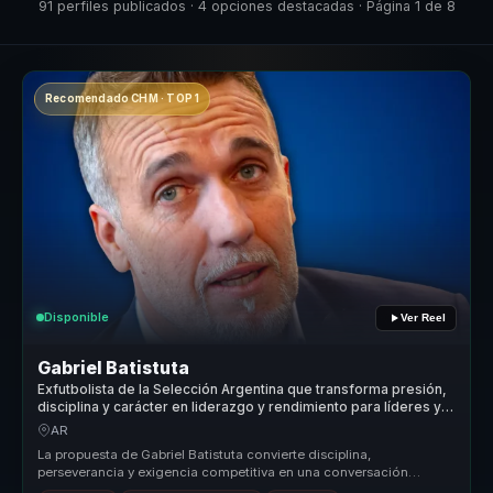
91 perfiles publicados · 4 opciones destacadas · Página 1 de 8
Recomendado CHM · TOP 1
Disponible
Ver Reel
Gabriel Batistuta
Exfutbolista de la Selección Argentina que transforma presión,
disciplina y carácter en liderazgo y rendimiento para líderes y
equipos.
AR
La propuesta de Gabriel Batistuta convierte disciplina,
perseverancia y exigencia competitiva en una conversación
aplicable al negocio. P...