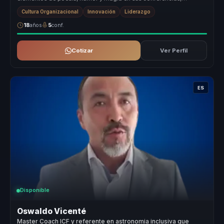
creando experiencias ...
Cultura Organizacional
Innovación
Liderazgo
18
años
5
conf.
Cotizar
Ver Perfil
ES
Disponible
Oswaldo Vicenté
Master Coach ICF y referente en astronomia inclusiva que