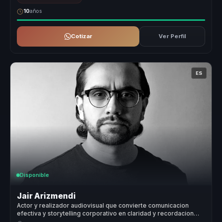
10
años
Cotizar
Ver Perfil
ES
Disponible
Jair Arizmendi
Actor y realizador audiovisual que convierte comunicacion
efectiva y storytelling corporativo en claridad y recordacion
para empresas y equipos.