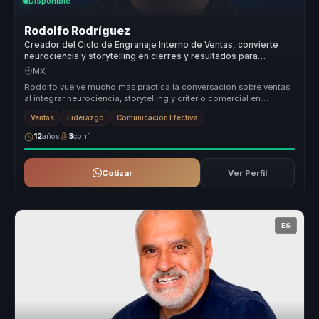
Disponible
Rodolfo Rodríguez
Creador del Ciclo de Engranaje Interno de Ventas, convierte
neurociencia y storytelling en cierres y resultados para
equipos de venta.
MX
Rodolfo vuelve mucho mas practica la conversacion sobre ventas
al integrar neurociencia, storytelling y criterio comercial en
herramienta...
Ventas
Liderazgo
Comunicación Efectiva
12
años
3
conf.
Cotizar
Ver Perfil
ES