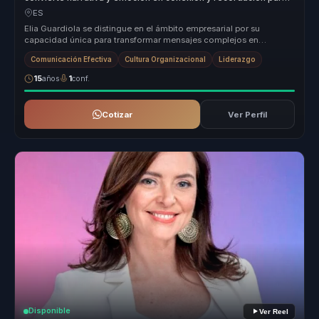
marcas y equipos.
ES
Elia Guardiola se distingue en el ámbito empresarial por su
capacidad única para transformar mensajes complejos en
narrativas memorables ...
Comunicación Efectiva
Cultura Organizacional
Liderazgo
15
años
1
conf.
Cotizar
Ver Perfil
Disponible
Ver Reel