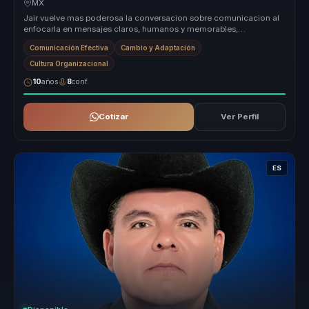
MX
Jair vuelve mas poderosa la conversacion sobre comunicacion al
enfocarla en mensajes claros, humanos y memorables,
especialmente utiles p...
Comunicación Efectiva
Cambio y Adaptación
Cultura Organizacional
10
años
8
conf.
Cotizar
Ver Perfil
ES