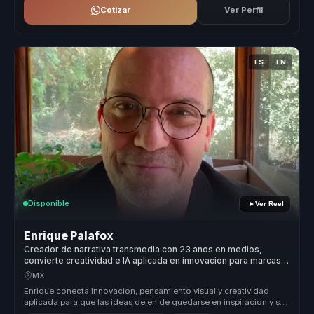
Cotizar
Ver Perfil
ES
EN
Disponible
Ver Reel
Enrique Palafox
Creador de narrativa transmedia con 23 anos en medios,
convierte creatividad e IA aplicada en innovacion para marcas y
equipos.
MX
Enrique conecta innovacion, pensamiento visual y creatividad
aplicada para que las ideas dejen de quedarse en inspiracion y se
conviertan...