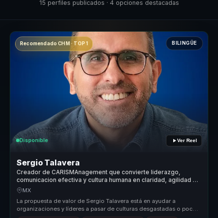
15 perfiles publicados · 4 opciones destacadas
BILINGÜE
Recomendado CHM · TOP 1
Disponible
Ver Reel
Sergio Talavera
Creador de CARISMAnagement que convierte liderazgo,
comunicacion efectiva y cultura humana en claridad, agilidad y
cohesion para equipos.
MX
La propuesta de valor de Sergio Talavera está en ayudar a
organizaciones y líderes a pasar de culturas desgastadas o poco
coherentes a en...