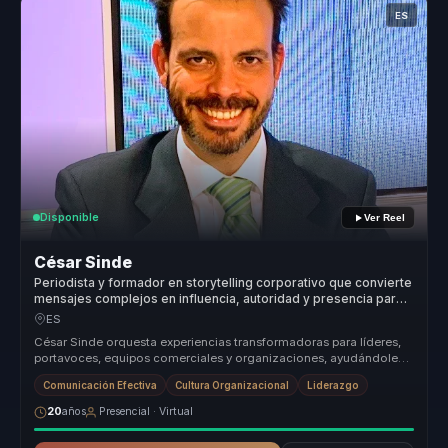
ES
Disponible
Ver Reel
César Sinde
Periodista y formador en storytelling corporativo que convierte
mensajes complejos en influencia, autoridad y presencia para
líderes y portavoces.
ES
César Sinde orquesta experiencias transformadoras para líderes,
portavoces, equipos comerciales y organizaciones, ayudándoles
a dejar atr...
Comunicación Efectiva
Cultura Organizacional
Liderazgo
20
años
Presencial · Virtual