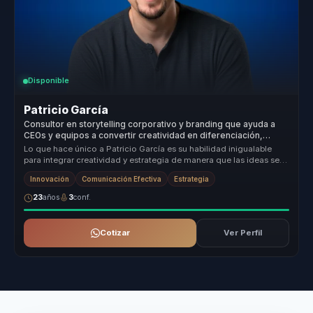
Disponible
Patricio García
Consultor en storytelling corporativo y branding que ayuda a
CEOs y equipos a convertir creatividad en diferenciación,
experiencia y crecimiento.
Lo que hace único a Patricio García es su habilidad inigualable
para integrar creatividad y estrategia de manera que las ideas se
convier...
Innovación
Comunicación Efectiva
Estrategia
23
años
3
conf.
Cotizar
Ver Perfil