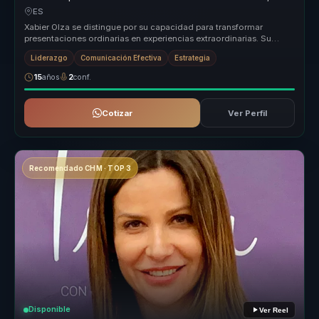
presencia e influencia para líderes.
ES
Xabier Olza se distingue por su capacidad para transformar
presentaciones ordinarias en experiencias extraordinarias. Su
enfoque único, b...
Liderazgo
Comunicación Efectiva
Estrategia
15
años
2
conf.
Cotizar
Ver Perfil
Recomendado CHM · TOP 3
Disponible
Ver Reel