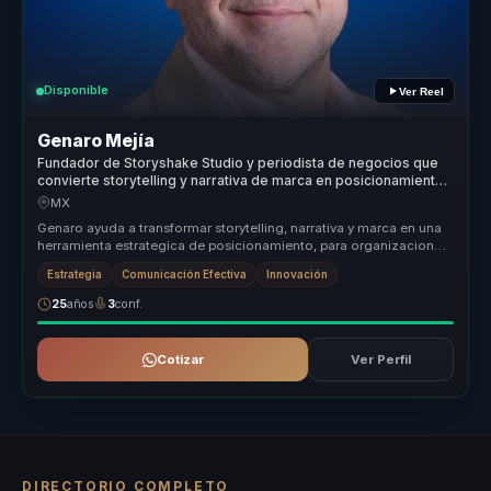
Disponible
Ver Reel
Genaro Mejía
Fundador de Storyshake Studio y periodista de negocios que
convierte storytelling y narrativa de marca en posicionamiento
para empresas y lideres.
MX
Genaro ayuda a transformar storytelling, narrativa y marca en una
herramienta estrategica de posicionamiento, para organizaciones
que nec...
Estrategia
Comunicación Efectiva
Innovación
25
años
3
conf.
Cotizar
Ver Perfil
DIRECTORIO COMPLETO