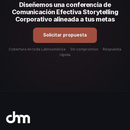
Diseñemos una conferencia de
organizacional. En CHM Latinoamérica te ayudamos con
una selección estratégica basada en estos criterios.
Comunicación Efectiva Storytelling
Corporativo alineada a tus metas
Solicitar propuesta
Cobertura en toda Latinoamérica
·
Sin compromiso
·
Respuesta
rápida