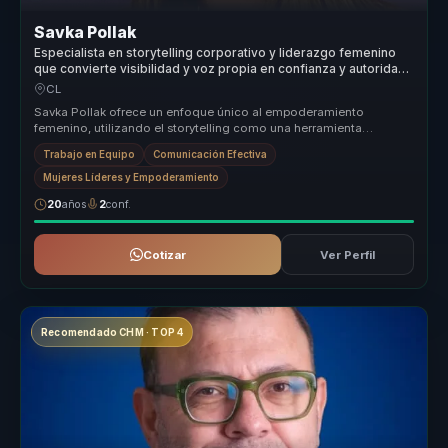
Savka Pollak
Especialista en storytelling corporativo y liderazgo femenino
que convierte visibilidad y voz propia en confianza y autoridad
para mujeres líderes y equipos.
CL
Savka Pollak ofrece un enfoque único al empoderamiento
femenino, utilizando el storytelling como una herramienta
poderosa para crear espa...
Trabajo en Equipo
Comunicación Efectiva
Mujeres Líderes y Empoderamiento
20
años
2
conf.
Cotizar
Ver Perfil
Recomendado CHM · TOP 4