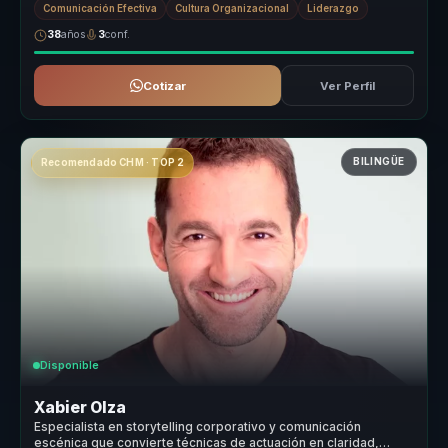
Comunicación Efectiva
Cultura Organizacional
Liderazgo
38
años
3
conf.
Cotizar
Ver Perfil
BILINGÜE
Recomendado CHM · TOP 2
Disponible
Xabier Olza
Especialista en storytelling corporativo y comunicación
escénica que convierte técnicas de actuación en claridad,