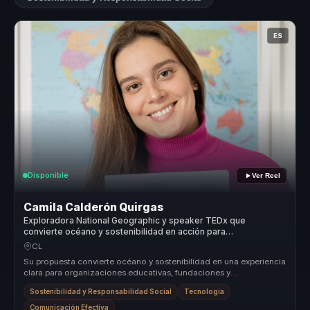
ES
Disponible
Ver Reel
Camila Calderón Quirgas
Exploradora National Geographic y speaker TEDx que
convierte océano y sostenibilidad en acción para
organizaciones educativas.
CL
Su propuesta convierte océano y sostenibilidad en una experiencia
clara para organizaciones educativas, fundaciones y
universidades que n...
Sostenibilidad y Responsabilidad Social
Tecnología
Comunicación Efectiva