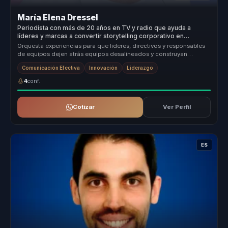
María Elena Dressel
Periodista con más de 20 años en TV y radio que ayuda a
líderes y marcas a convertir storytelling corporativo en
autoridad, recordación y confianza.
Orquesta experiencias para que lideres, directivos y responsables
de equipos dejen atrás equipos desalineados y construyan
liderazgo estr...
Comunicación Efectiva
Innovación
Liderazgo
4
conf.
Cotizar
Ver Perfil
ES