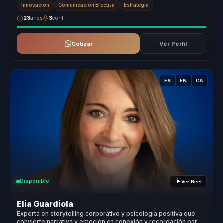
Innovación
Comunicación Efectiva
Estrategia
23
años
3
conf.
Cotizar
Ver Perfil
ES
EN
CA
Disponible
Ver Reel
Elia Guardiola
Experta en storytelling corporativo y psicología positiva que
convierte narrativa y emoción en conexión y recordación para