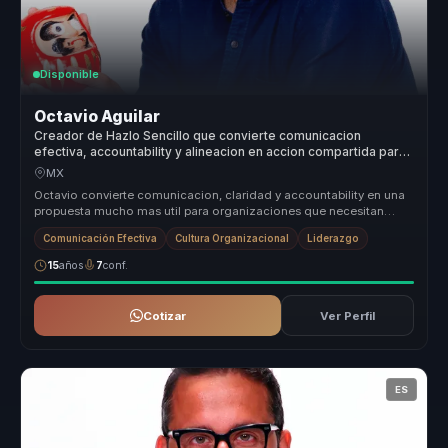
Disponible
Octavio Aguilar
Creador de Hazlo Sencillo que convierte comunicacion
efectiva, accountability y alineacion en accion compartida para
empresas y equipos.
MX
Octavio convierte comunicacion, claridad y accountability en una
propuesta mucho mas util para organizaciones que necesitan
alinear equip...
Comunicación Efectiva
Cultura Organizacional
Liderazgo
15
años
7
conf.
Cotizar
Ver Perfil
ES