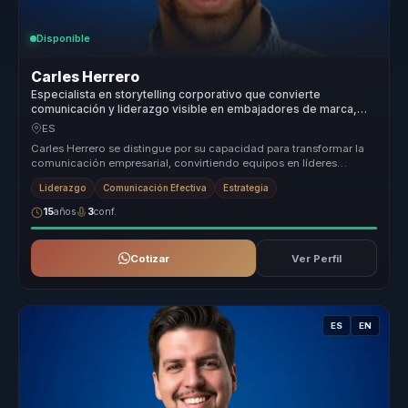
Disponible
Carles Herrero
Especialista en storytelling corporativo que convierte
comunicación y liderazgo visible en embajadores de marca,
influencia y cohesión para equipos.
ES
Carles Herrero se distingue por su capacidad para transformar la
comunicación empresarial, convirtiendo equipos en líderes
seguros y empl...
Liderazgo
Comunicación Efectiva
Estrategia
15
años
3
conf.
Cotizar
Ver Perfil
ES
EN