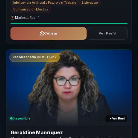
Inteligencia Artificial y Futuro del Trabajo
Liderazgo
Comunicación Efectiva
12
años
4
conf.
Cotizar
Ver Perfil
Recomendado CHM · TOP 2
Disponible
Ver Reel
Geraldine Manríquez