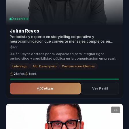
Disponible
Julián Reyes
Periodista y experto en storytelling corporativo y
neurocomunicación que convierte mensajes complejos en
claridad e impacto mediático para líderes.
ES
Julián Reyes destaca por su capacidad para integrar rigor
periodístico y credibilidad pública en la comunicación empresarial.
Su metodolo...
Liderazgo
Alto Desempeño
Comunicación Efectiva
23
años
1
conf.
Cotizar
Ver Perfil
ES