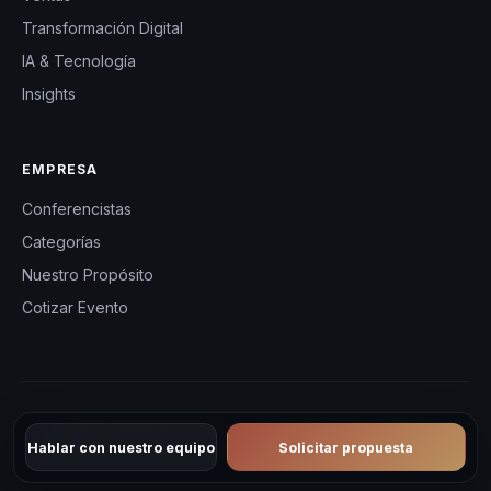
Transformación Digital
IA & Tecnología
Insights
EMPRESA
Conferencistas
Categorías
Nuestro Propósito
Cotizar Evento
© 2026 CHM Latinoamérica — Conferencistas y eventos
Hablar con nuestro equipo
Solicitar propuesta
corporativos en Latinoamérica. Todos los derechos reservados.