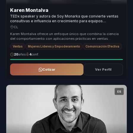
Karen Montalva
TEDx speaker y autora de Soy Monarka que convierte ventas
consultivas e influencia en crecimiento para equipos
comerciales.
CL
Karen Montalva ofrece un enfoque único que combina la ciencia
del comportamiento con aplicaciones prácticas en ventas
consultivas. Su met...
Ventas
Mujeres Líderes y Empoderamiento
Comunicación Efectiva
20
años
4
conf.
Cotizar
Ver Perfil
ES