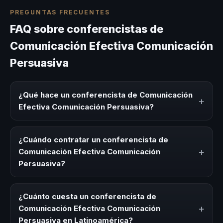
PREGUNTAS FRECUENTES
FAQ sobre conferencistas de
Comunicación Efectiva Comunicación
Persuasiva
¿Qué hace un conferencista de Comunicación
+
Efectiva Comunicación Persuasiva?
Un conferencista de Comunicación Efectiva
Comunicación Persuasiva es un experto que comparte
¿Cuándo contratar un conferencista de
conocimiento, estrategias y experiencias sobre este tema
+
Comunicación Efectiva Comunicación
en eventos corporativos, convenciones y seminarios. Su
Persuasiva?
objetivo es generar reflexión, inspiración y herramientas
aplicables para la audiencia.
Es ideal contratar un conferencista de Comunicación
Efectiva Comunicación Persuasiva para kick-offs,
¿Cuánto cuesta un conferencista de
convenciones anuales, programas de desarrollo, eventos
+
Comunicación Efectiva Comunicación
de integración o cuando tu organización necesita
Persuasiva en Latinoamérica?