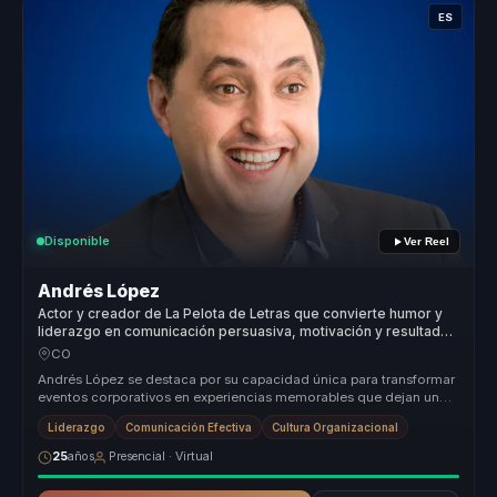
ES
Disponible
Ver Reel
Andrés López
Actor y creador de La Pelota de Letras que convierte humor y
liderazgo en comunicación persuasiva, motivación y resultados
para empresas.
CO
Andrés López se destaca por su capacidad única para transformar
eventos corporativos en experiencias memorables que dejan una
impresión d...
Liderazgo
Comunicación Efectiva
Cultura Organizacional
25
años
Presencial · Virtual