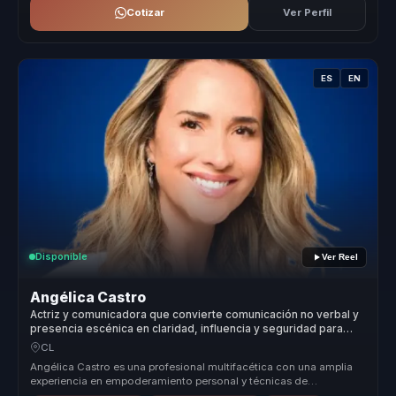
Cotizar
Ver Perfil
ES
EN
Disponible
Ver Reel
Angélica Castro
Actriz y comunicadora que convierte comunicación no verbal y
presencia escénica en claridad, influencia y seguridad para
líderes y voceros.
CL
Angélica Castro es una profesional multifacética con una amplia
experiencia en empoderamiento personal y técnicas de
reprogramación menta...