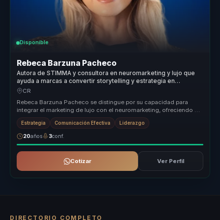
Disponible
Rebeca Barzuna Pacheco
Autora de STIMMA y consultora en neuromarketing y lujo que
ayuda a marcas a convertir storytelling y estrategia en
posicionamiento y ventaja competitiva.
CR
Rebeca Barzuna Pacheco se distingue por su capacidad para
integrar el marketing de lujo con el neuromarketing, ofreciendo un
enfoque únic...
Estrategia
Comunicación Efectiva
Liderazgo
20
años
3
conf.
Cotizar
Ver Perfil
DIRECTORIO COMPLETO