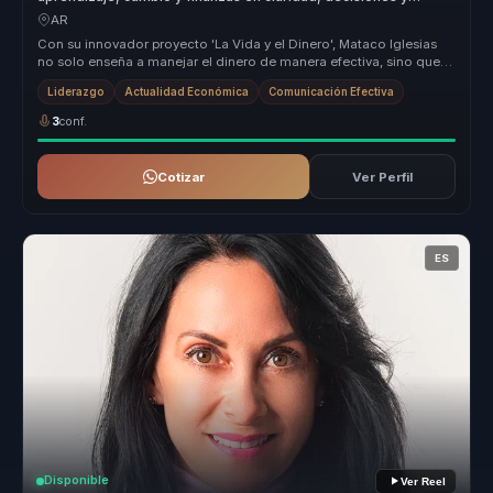
evolución para equipos.
AR
Con su innovador proyecto 'La Vida y el Dinero', Mataco Iglesias
no solo enseña a manejar el dinero de manera efectiva, sino que
también ...
Liderazgo
Actualidad Económica
Comunicación Efectiva
3
conf.
Cotizar
Ver Perfil
ES
Disponible
Ver Reel