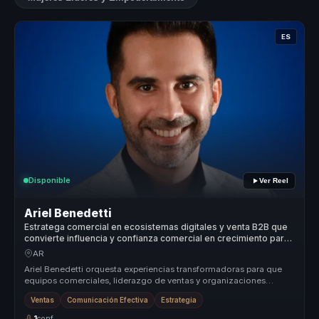
ES
Disponible
Ver Reel
Ariel Benedetti
Estratega comercial en ecosistemas digitales y venta B2B que
convierte influencia y confianza comercial en crecimiento para
equipos de alto desempeño.
AR
Ariel Benedetti orquesta experiencias transformadoras para que
equipos comerciales, liderazgo de ventas y organizaciones
orientadas al cr...
Ventas
Comunicación Efectiva
Estrategia
1
conf.