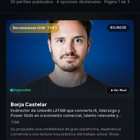
30 perfiles publicados · 4 opciones destacadas · Página 1 de 3
BILINGÜE
Recomendado CHM · TOP 1
Disponible
Ver Reel
Borja Castelar
Exdirector de LinkedIn LATAM que convierte IA, liderazgo y
Power Skills en crecimiento comercial, talento relevante y
decisiones ejecutivas.
BR
Su propuesta une credibilidad de gran plataforma, experiencia
comercial y una lectura muy práctica del trabajo actual. Borja
ayuda a buye...