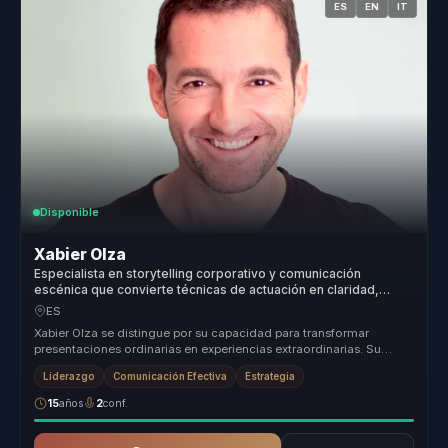
ES
EN
IT
Disponible
Xabier Olza
Especialista en storytelling corporativo y comunicación
escénica que convierte técnicas de actuación en claridad,
presencia e influencia para líderes.
ES
Xabier Olza se distingue por su capacidad para transformar
presentaciones ordinarias en experiencias extraordinarias. Su
enfoque único, b...
Liderazgo
Comunicación Efectiva
Estrategia
15
años
2
conf.