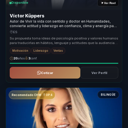
Disponible
Ver Reel
Víctor Küppers
Autor de Vivir la vida con sentido y doctor en Humanidades,
convierte actitud y liderazgo en confianza, clima y energía para
equipos.
ES
Su propuesta toma ideas de psicología positiva y valores humanos
para traducirlas en hábitos, lenguaje y actitudes que la audiencia
puede...
Motivación
Liderazgo
Ventas
20
años
3
conf.
Cotizar
Ver Perfil
BILINGÜE
Recomendado CHM · TOP 4