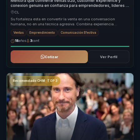
Mentora que convierte ventas b2b, customer experience y
conexion genuina en confianza para emprendedores, lideres y
equipos.
CL
Su fortaleza esta en convertir la venta en una conversacion
humana, no en una tecnica agresiva. Combina experiencia
emprendedora, pedagog...
Ventas
Emprendimiento
Comunicación Efectiva
18
años
3
conf.
Cotizar
Ver Perfil
Recomendado CHM · TOP 3