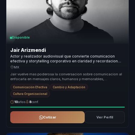
Disponible
Jair Arizmendi
Actor y realizador audiovisual que convierte comunicacion
efectiva y storytelling corporativo en claridad y recordacion
para empresas y equipos.
MX
Jair vuelve mas poderosa la conversacion sobre comunicacion al
enfocarla en mensajes claros, humanos y memorables,
especialmente utiles p...
Comunicación Efectiva
Cambio y Adaptación
Cultura Organizacional
10
años
8
conf.
Cotizar
Ver Perfil