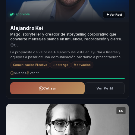
Disponible
Ver Reel
Alejandro Kei
Mago, storyteller y creador de storytelling corporativo que
convierte mensajes planos en influencia, recordación y cierres
más sólidos para líderes y equipos.
CL
La propuesta de valor de Alejandro Kei está en ayudar a líderes y
equipos a pasar de una comunicación olvidable a presentaciones
y mensaj...
Comunicación Efectiva
Liderazgo
Motivación
20
años
7
conf.
Cotizar
Ver Perfil
ES