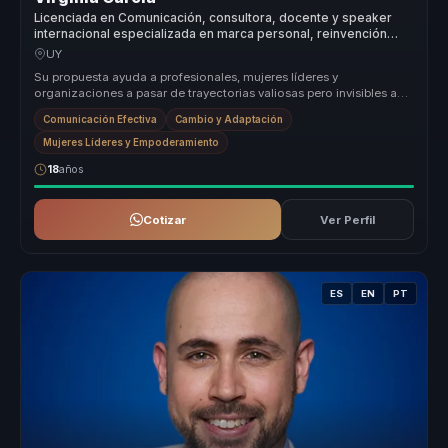
Licenciada en Comunicación, consultora, docente y speaker
internacional especializada en marca personal, reinvención
profesional, liderazgo femenino y comunicación estratégica
UY
para profesionales, emprendedoras y organizaciones.
Su propuesta ayuda a profesionales, mujeres líderes y
organizaciones a pasar de trayectorias valiosas pero invisibles a
una marca persona...
Comunicación Efectiva
Cambio y Adaptación
Mujeres Líderes y Empoderamiento
18
años
Cotizar
Ver Perfil
ES
EN
PT