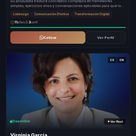
Su propuesta traduce conceptos complejos en frameworks
simples, ejercicios vivos y conversaciones aplicables para que los
equipos convier...
Liderazgo
Comunicación Efectiva
Transformación Digital
11
años
3
conf.
Cotizar
Ver Perfil
ES
EN
Disponible
Ver Reel
Virginia García