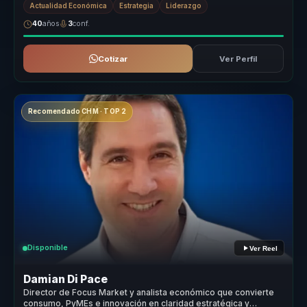
Actualidad Económica
Estrategia
Liderazgo
40
años
3
conf.
Cotizar
Ver Perfil
Recomendado CHM · TOP 2
Disponible
Ver Reel
Damian Di Pace
Director de Focus Market y analista económico que convierte
consumo, PyMEs e innovación en claridad estratégica y