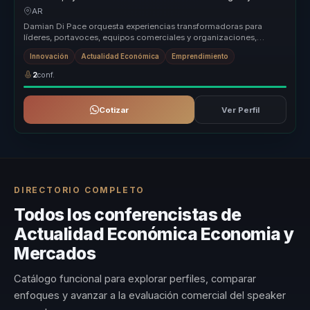
mejores decisiones comerciales para líderes.
AR
Damian Di Pace orquesta experiencias transformadoras para
líderes, portavoces, equipos comerciales y organizaciones,
permitiéndoles dejar...
Innovación
Actualidad Económica
Emprendimiento
2
conf.
Cotizar
Ver Perfil
DIRECTORIO COMPLETO
Todos los conferencistas de
Actualidad Económica Economia y
Mercados
Catálogo funcional para explorar perfiles, comparar
enfoques y avanzar a la evaluación comercial del speaker