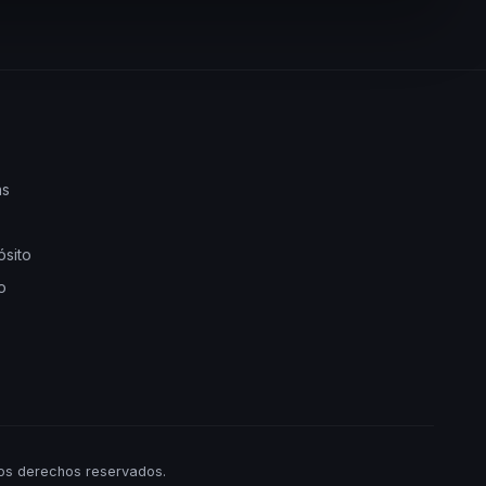
as
ósito
o
os derechos reservados.