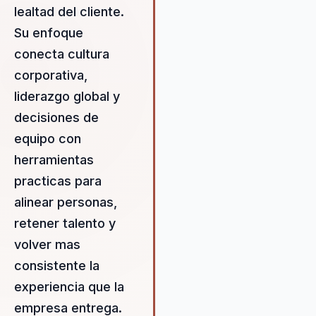
lealtad del cliente.
Larry están diseñadas para
ofrecer resultados medibles,
Su enfoque
convirtiendo desafíos
conecta cultura
organizacionales en
corporativa,
oportunidades de crecimiento.
habilidad para identificar y abo
liderazgo global y
problemas subyacentes en la
decisiones de
cultura corporativa permite a l
equipo con
empresas crear entornos de
herramientas
trabajo más dinámicos y
productivos. Con un enfoque e
practicas para
lealtad del cliente, Larry ayuda
alinear personas,
las organizaciones a desarrolla
retener talento y
estrategias que no solo aume
la satisfacción del cliente, sin
volver mas
también fomenten la fidelizaci
consistente la
largo plazo. Su capacidad para
experiencia que la
conectar con audiencias diver
y su experiencia en asesorar 
empresa entrega.