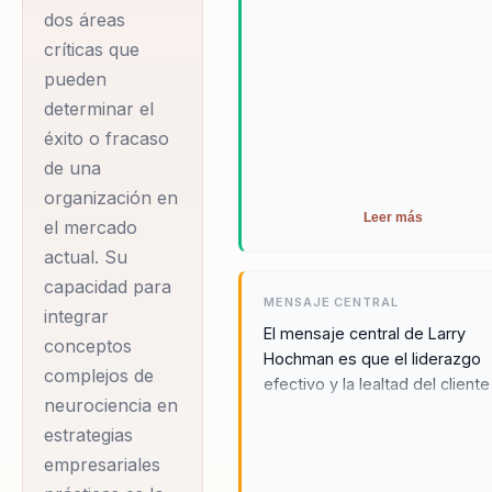
ha trabajado con
transformación real.
dos áreas
líderes de diversas
críticas que
industrias,
pueden
ayudándoles a
determinar el
superar desafíos
éxito o fracaso
complejos y a
de una
consolidar un
organización en
Leer más
liderazgo estratégico
el mercado
actual. Su
que fomente la
capacidad para
cohesión y el
MENSAJE CENTRAL
integrar
alineamiento dentro
El mensaje central de Larry
conceptos
de sus equipos. Su
Hochman es que el liderazgo
complejos de
metodología se basa
efectivo y la lealtad del client
neurociencia en
pilares fundamentales para el
en la integración de
estrategias
éxito organizacional. A través 
la ciencia del
sus conferencias, Larry destac
empresariales
comportamiento con
importancia de desarrollar líde