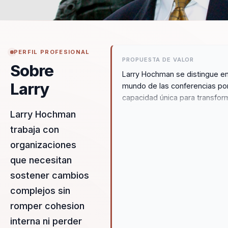
PERFIL PROFESIONAL
PROPUESTA DE VALOR
Sobre
Larry Hochman se distingue en
Larry
mundo de las conferencias po
capacidad única para transfor
culturas corporativas al integra
Larry Hochman
neurociencia y el comportami
trabaja con
humano en decisiones práctic
organizaciones
efectivas. Su enfoque innovad
permite a las organizaciones 
que necesitan
solo adaptarse al cambio, sino
sostener cambios
también prosperar en él, logr
complejos sin
relaciones duraderas con los
clientes y un liderazgo efectiv
romper cohesion
que impulsa el crecimiento y l
interna ni perder
innovación. Las metodologías