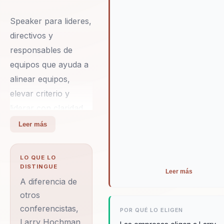
líderes en tiempos de cambio 
convierten en un recurso
Speaker para lideres,
invaluable para cualquier emp
directivos y
que busque una transformació
responsables de
real y duradera.
equipos que ayuda a
alinear equipos,
elevar criterio y
liderar con claridad
en contextos
Leer más
complejos. Integra
neurociencia y
LO QUE LO
comportamiento en
DISTINGUE
Leer más
decisiones practicas.
A diferencia de
Su diferencial:
otros
conferencistas,
combina ciencia del
POR QUÉ LO ELIGEN
Larry Hochman
comportamiento con