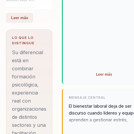
capacitación
organizacional para
Leer más
abordar uno de los
temas más sensibles
LO QUE LO
del trabajo actual:
DISTINGUE
cómo sostener
Su diferencial
bienestar,
está en
combinar
convivencia y
Leer más
formación
desempeño sin
psicológica,
normalizar el
experiencia
desgaste. Stephany
MENSAJE CENTRAL
real con
Palominos es
El bienestar laboral deja de ser
organizaciones
psicóloga y relatora
discurso cuando líderes y equi
de distintos
aprenden a gestionar estrés,
chilena con 16 años
sectores y una
conflicto y cuidado mutuo de
de experiencia en
facilitación
manera práctica.