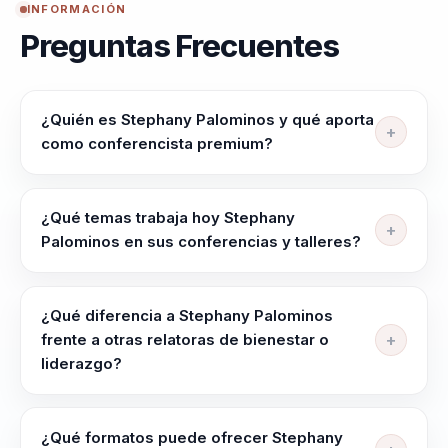
INFORMACIÓN
Preguntas Frecuentes
¿Quién es Stephany Palominos y qué aporta
como conferencista premium?
Stephany Palominos es psicóloga chilena y relatora
especializada en bienestar laboral, salud mental,
¿Qué temas trabaja hoy Stephany
liderazgo de equipos y manejo del estrés. Aporta una
Palominos en sus conferencias y talleres?
conversación práctica para organizaciones que
Trabaja bienestar emocional y laboral, salud mental
necesitan cuidar a sus equipos sin perder foco
en empresas, manejo del estrés, comunicación
operativo.
¿Qué diferencia a Stephany Palominos
asertiva, trabajo en equipo, resolución de conflictos,
frente a otras relatoras de bienestar o
autocuidado profesional, liderazgo y supervisión de
liderazgo?
equipos.
La diferencia de Stephany está en combinar
formación psicológica, experiencia real de
¿Qué formatos puede ofrecer Stephany