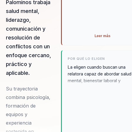
Palominos trabaja
salud mental,
liderazgo,
comunicación y
Leer más
resolución de
conflictos con un
enfoque cercano,
POR QUÉ LO ELIGEN
práctico y
La eligen cuando buscan una
aplicable.
relatora capaz de abordar salud
mental, bienestar laboral y
liderazgo de equipos con
Su trayectoria
equilibrio entre contención,
combina psicología,
claridad y aplicación. Sus sesio
formación de
dejan lenguaje común, práctica
equipos y
accionables y una conversación
más madura sobre cómo trabaj
experiencia
mejor.
sostenida en