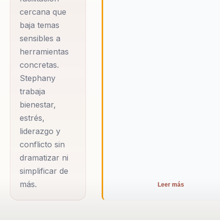
talleres, procesos
cercana que
formativos y
baja temas
acompañamiento
sensibles a
grupal en
herramientas
empresas,
concretas.
Stephany
instituciones
trabaja
públicas, salud y
bienestar,
comunidades
estrés,
educativas. A lo
liderazgo y
largo de ese
conflicto sin
recorrido ha
dramatizar ni
trabajado bienestar
simplificar de
emocional y laboral,
más.
Leer más
manejo del estrés,
liderazgo y