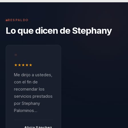
supervisión de
equipos,
comunicación
RESPALDO
asertiva, resolución
Lo que dicen de Stephany
de conflictos,
intervención en
crisis y prevención
"
del suicidio.
★
★
★
★
★
Su propuesta no se
Me dirijo a ustedes,
con el fin de
queda en conceptos
recomendar los
abstractos ni en
servicios prestados
discursos de
por Stephany
autocuidado sin
Palominos
aterrizaje. Diseña
Bustamante, quien
conversaciones
se desempeña con
Alicia Sánchez