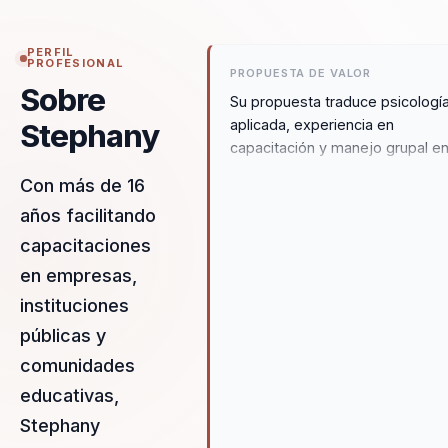
PERFIL
PROFESIONAL
PROPUESTA DE VALOR
Sobre
Su propuesta traduce psicologí
aplicada, experiencia en
Stephany
capacitación y manejo grupal e
intervenciones que ayudan a
Con más de 16
líderes y equipos a prevenir
años facilitando
desgaste, mejorar relaciones d
trabajo y sostener bienestar co
capacitaciones
criterio práctico.
en empresas,
instituciones
públicas y
comunidades
educativas,
Stephany