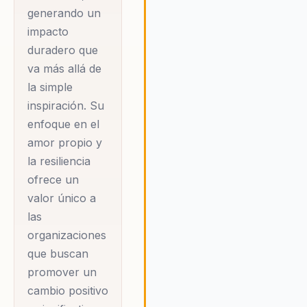
generando un
convierte el dolor en
impacto
fortaleza colectiva,
duradero que
recordando que la
va más allá de
salud emocional
la simple
también es parte
inspiración. Su
fundamental de la
enfoque en el
cura.
amor propio y
la resiliencia
Su estilo auténtico y
ofrece un
directo transforma
valor único a
audiencias,
las
activando la
organizaciones
consciencia y
que buscan
promover un
empoderando desde
cambio positivo
la verdad. Mila habla