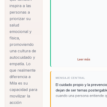
compartiendo su
inspira a las
testimonio y
personas a
educando sobre la
priorizar su
detección temprana
salud
emocional y
del cáncer de mama.
física,
Su capacidad para
promoviendo
conectar con el
una cultura de
público y humanizar
autocuidado y
el tema de la
Leer más
empatía. Lo
prevención la ha
que realmente
convertido en una
diferencia a
MENSAJE CENTRAL
voz potente en
Mila es su
El cuidado propio y la prevenci
campañas de
capacidad para
dejan de ser temas postergabl
responsabilidad
movilizar la
cuando una persona entiende 
social empresarial y
vivir con conciencia tambien es
acción
una forma de liderazgo sobre s