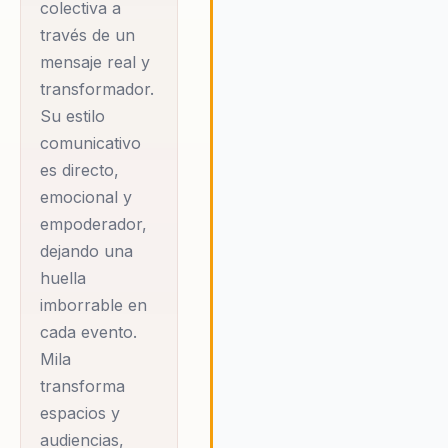
salud
colectiva a
propia vida.
organizacional.
través de un
mensaje real y
transformador.
Mila es la creadora
Su estilo
de 'Somos
comunicativo
Fabulosas', una
es directo,
agrupación dedicada
emocional y
a la rehabilitación
empoderador,
física y emocional
dejando una
de mujeres que
huella
enfrentan el
imborrable en
diagnóstico de
cada evento.
cáncer de mama. A
Mila
través de charlas,
transforma
conversatorios y
espacios y
talleres, Mila
audiencias,