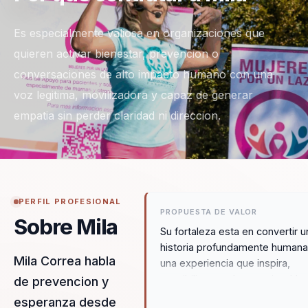
Es especialmente valiosa en organizaciones que
quieren activar bienestar, prevencion o
conversaciones de alto impacto humano con una
voz legitima, movilizadora y capaz de generar
empatia sin perder claridad ni direccion.
PERFIL PROFESIONAL
PROPUESTA DE VALOR
Sobre Mila
Su fortaleza esta en convertir u
historia profundamente humana
Mila Correa habla
una experiencia que inspira,
sensibiliza y ordena accion. Lle
de prevencion y
la conversacion sobre salud,
esperanza desde