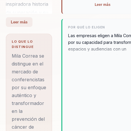
inspiradora historia
Leer más
de superación y su
compromiso con la
Leer más
POR QUÉ LO ELIGEN
prevención del
Las empresas eligen a Mila Cor
cáncer de mama.
LO QUE LO
por su capacidad para transfor
Como sobreviviente
DISTINGUE
espacios y audiencias con un
de esta enfermedad,
Mila Correa se
mensaje auténtico y poderoso.
historia de superación y su
Mila ha dedicado su
distingue en el
enfoque en la prevención del
mercado de
vida a educar y
cáncer de mama resuenan
conferencistas
empoderar a
profundamente con todo tipo d
por su enfoque
mujeres y
públicos, desde equipos
auténtico y
corporativos hasta comunidad
comunidades sobre
transformador
locales. Mila es ideal para
la importancia de la
campañas de responsabilidad
en la
detección temprana
social empresarial, salud
prevención del
y el autocuidado. A
organizacional y cualquier inicia
cáncer de
que busque promover una cultu