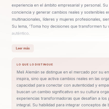
experiencia en el ámbito empresarial y personal. Su
conciencia y generar cambios reales y sostenibles 
multinacionales, líderes y mujeres profesionales, sie
Su lema, 'Toma hoy decisiones que transformen tu vi
auténtico.
A lo largo de su carrera, Meli ha diseñado program
Leer más
ayudando a las organizaciones a mejorar la productiv
organizacional. Sus conferencias no son solo discurso
LO QUE LO DISTINGUE
lo aprendido, reconectar con lo esencial y abrazar d
Meli Alemán se distingue en el mercado por su e
entornos de trabajo donde la colaboración, el respe
inspira, sino que activa cambios reales en las or
capacidad para conectar con autenticidad y empat
Entre sus temáticas más destacadas se encuentran el 
buscan un cambio significativo en su cultura orga
inteligencia emocional aplicada y la importancia de la
experiencias transformadoras que desafían a los p
también se enfoca en empoderar a la mujer profesio
integral. Su habilidad para integrar conceptos de