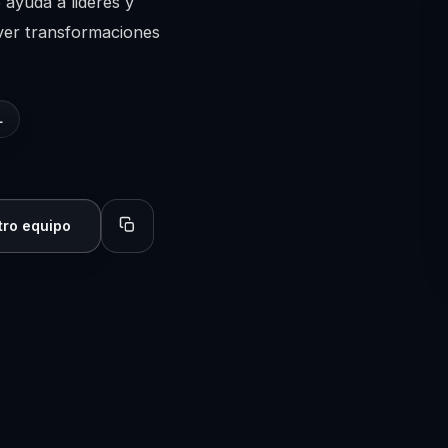
 ayuda a lideres y
ver transformaciones
L
tro equipo
Copiar perfil para compartir