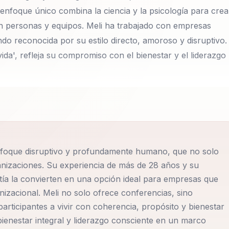
 enfoque único combina la ciencia y la psicología para crea
en personas y equipos. Meli ha trabajado con empresas
ndo reconocida por su estilo directo, amoroso y disruptivo.
da', refleja su compromiso con el bienestar y el liderazgo
as que impactan cuerpo, mente, emociones y propósito,
idad, reducir el burnout y transformar la cultura
s, sino activaciones que invitan a los participantes a vivir
ecisiones conscientes. Meli se enfoca en la creación de
nfoque disruptivo y profundamente humano, que no solo
to y la innovación son la norma, no la excepción.
ganizaciones. Su experiencia de más de 28 años y su
ía la convierten en una opción ideal para empresas que
liderazgo humano e integral, el bienestar sin excusas, la
nizacional. Meli no solo ofrece conferencias, sino
 microbiota en la salud física, mental y emocional. Meli
articipantes a vivir con coherencia, propósito y bienestar
nal para que pueda experimentar bienestar integral en un
 bienestar integral y liderazgo consciente en un marco