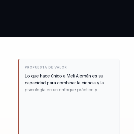
PROPUESTA DE VALOR
Lo que hace único a Meli Alemán es su
capacidad para combinar la ciencia y la
psicología en un enfoque práctico y
humano que transforma vidas y
organizaciones. Su metodología se centra
en activar cuerpo, mente y propósito,
ofreciendo estrategias que generan
cambios inmediatos y duraderos. Meli se
destaca por su estilo directo y empático,