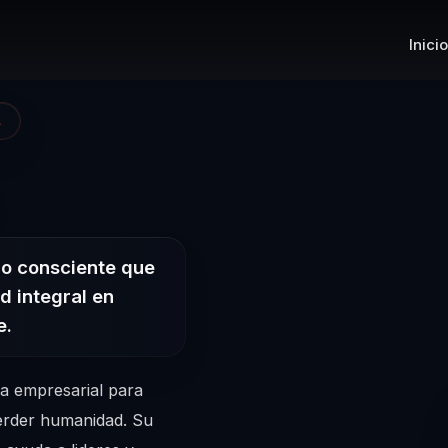
Inicio
A
– Conferencista
go consciente que
d integral en
e.
ia empresarial para
perder humanidad. Su