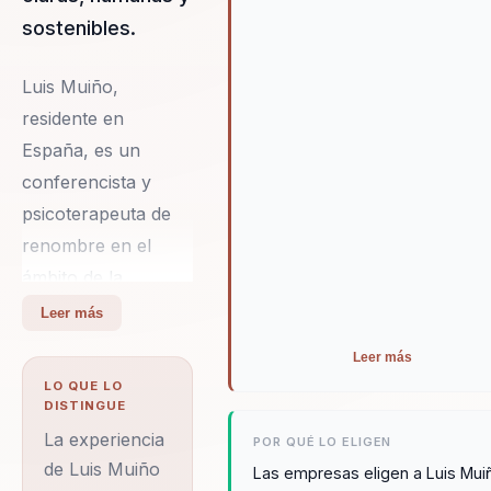
sostenibles.
Luis Muiño,
residente en
España, es un
conferencista y
psicoterapeuta de
renombre en el
ámbito de la
psicología aplicada
Leer más
y el bienestar
Leer más
laboral. A lo largo
LO QUE LO
de su carrera de
DISTINGUE
más de tres
La experiencia
POR QUÉ LO ELIGEN
décadas, ha
de Luis Muiño
Las empresas eligen a Luis Mui