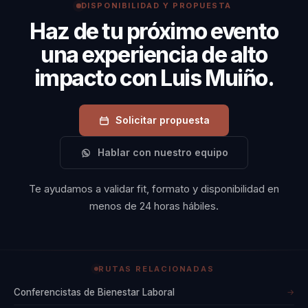
DISPONIBILIDAD Y PROPUESTA
los equipos a reconectar con su mejor version.
equipándolos con
Haz de tu próximo evento
las herramientas
una experiencia de alto
necesarias para
impacto con Luis Muiño.
abordar estos
problemas de
manera efectiva.
Solicitar propuesta
Estos programas
Hablar con nuestro equipo
han sido
implementados con
Te ayudamos a validar fit, formato y disponibilidad en
éxito en una
menos de 24 horas hábiles.
variedad de
industrias, desde la
tecnología hasta la
RUTAS RELACIONADAS
manufactura,
demostrando su
Conferencistas de Bienestar Laboral
→