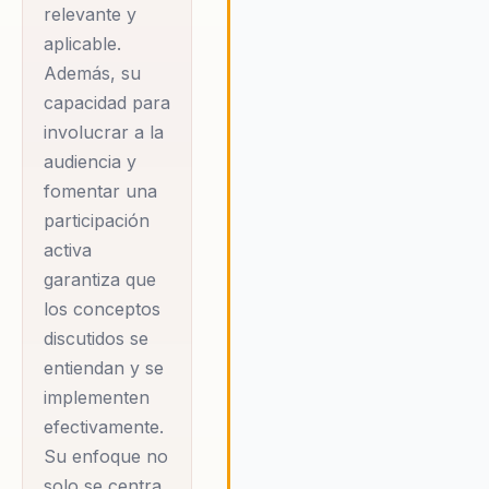
relevante y
clima laboral y la
aplicable.
cohesión de sus
Además, su
equipos.
capacidad para
involucrar a la
En sus
audiencia y
presentaciones, Luis
fomentar una
Muiño utiliza una
participación
activa
combinación de
garantiza que
teoría psicológica y
los conceptos
ejemplos prácticos
discutidos se
para ilustrar cómo
entiendan y se
los principios de la
implementen
psicología pueden
efectivamente.
ser aplicados para
Su enfoque no
resolver problemas
solo se centra