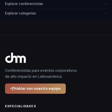
versatilidad y
Explorar conferencistas
→
relevancia en el
Explorar categorías
→
mundo corporativo
actual.
Finalmente, la visión
de Muiño sobre el
bienestar laboral no
solo se centra en la
reducción del
Conferencistas para eventos corporativos
estrés, sino también
de alto impacto en Latinoamérica.
en la promoción de
una cultura
Hablar con nuestro equipo
organizacional que
valore y priorice la
ESPECIALIDADES
salud mental. Al