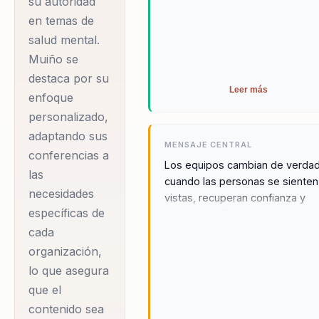
su autoridad
estrés, la resiliencia
en temas de
y el burnout,
salud mental.
proporcionando a
Muiño se
los participantes
destaca por su
herramientas
Leer más
enfoque
psicológicas
personalizado,
efectivas para
adaptando sus
MENSAJE CENTRAL
enfrentar los
conferencias a
Los equipos cambian de verda
desafíos laborales y
las
cuando las personas se sienten
necesidades
personales. Su
vistas, recuperan confianza y
específicas de
estilo accesible y
aprenden a liderar su energia
emocional con mas autenticidad
cada
pragmático lo
coraje.
organización,
convierte en un
lo que asegura
recurso valioso
que el
para empresas que
contenido sea
buscan mejorar el