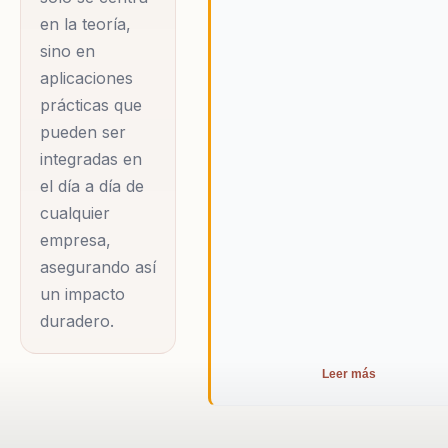
cotidianos en el
en la teoría,
entorno laboral. Su
sino en
metodología se basa
aplicaciones
en la identificación
prácticas que
de factores
pueden ser
integradas en
estresantes
el día a día de
comunes y la
cualquier
implementación de
empresa,
técnicas de
asegurando así
afrontamiento que
un impacto
son personalizadas
duradero.
para cada
organización. Esto
Leer más
no solo ayuda a
reducir el estrés y el