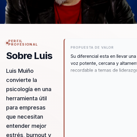
PERFIL
PROFESIONAL
PROPUESTA DE VALOR
Sobre Luis
Su diferencial esta en llevar una
voz potente, cercana y altamen
recordable a temas de liderazg
Luis Muiño
bienestar y cultura. Combina
convierte la
sensibilidad, humor y experienc
psicología en una
escenica para mover a la
herramienta útil
audiencia desde la identificacio
hacia cambios reales de actitud
para empresas
comunicacion y energia colectiv
que necesitan
entender mejor
estrés, burnout y