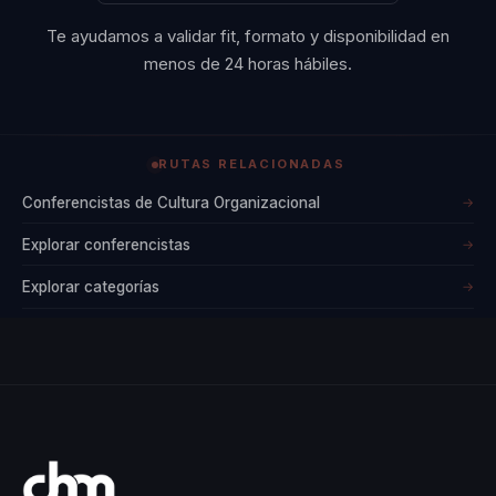
referente en el
Te ayudamos a validar fit, formato y disponibilidad en
ámbito del
menos de 24 horas hábiles.
desarrollo
organizacional.
RUTAS RELACIONADAS
Las empresas que
Conferencistas de Cultura Organizacional
→
han trabajado con
Explorar conferencistas
Arturo valoran los
→
resultados obtenidos
Explorar categorías
→
en liderazgo,
comunicación
interna y
rendimiento
colectivo. Su
enfoque basado en