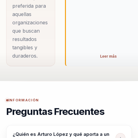
empresas pueden
preferida para
alcanzar su máximo
aquellas
potencial. Su estilo
organizaciones
de presentación es
que buscan
dinámico y
resultados
participativo, lo que
tangibles y
facilita la integración
duraderos.
Leer más
de conceptos
complejos de
manera accesible y
entretenida.
Además, su
INFORMACIÓN
versatilidad le
Preguntas Frecuentes
permite adaptarse a
diferentes industrias
¿Quién es Arturo López y qué aporta a un
y niveles