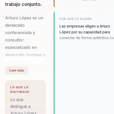
trabajo conjunto.
Arturo López es un
POR QUÉ LO ELIGEN
destacado
Las empresas eligen a Arturo
López por su capacidad para
conferencista y
conectar de forma auténtica c
consultor
diversos públicos y generar un
especializado en
impacto transformador en las
desarrollo humano y
organizaciones. Su enfoque
basado en principios de psicol
organizacional, con
y neurocoaching convierte cad
una trayectoria de
Leer más
intervención en una vivencia
más de 25 años. A lo
transformadora. Con dinámicas
largo de su carrera,
participativas y metodologías
LO QUE LO
prácticas, Arturo impulsa camb
ha colaborado con
DISTINGUE
reales en la forma de pensar y
diversas empresas
Lo que
actuar de los equipos, lo que
en México, Estados
distingue a
resulta en mejoras significativa
Arturo López
Unidos y América
en liderazgo, comunicación int