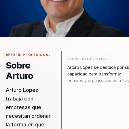
PERFIL PROFESIONAL
PROPUESTA DE VALOR
Sobre
Arturo López se destaca por s
Arturo
capacidad para transformar
equipos y organizaciones a tra
de un enfoque único que comb
Arturo Lopez
psicología, neurocoaching y
trabaja con
liderazgo del cambio. Su
empresas que
metodología se centra en la
aplicación práctica de concept
necesitan ordenar
complejos, lo que permite a la
la forma en que
audiencias integrar nuevas