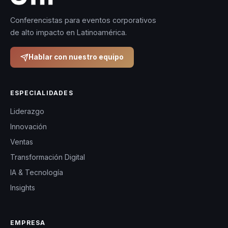
principios de
psicología y
Conferencistas para eventos corporativos
de alto impacto en Latinoamérica.
neurocoaching
convierte cada
Hablar con nuestro equipo
intervención en una
vivencia
transformadora que
ESPECIALIDADES
deja una huella
Liderazgo
duradera en los
Innovación
participantes.
Ventas
Gracias a su amplia
Transformación Digital
experiencia y
IA & Tecnología
formación, Arturo
Insights
ha logrado integrar
enfoques
EMPRESA
innovadores para el