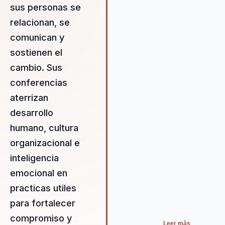
sus personas se
habilidades y perspectivas de
manera efectiva. Arturo ofrece 
relacionan, se
valor medible a las organizacio
comunican y
al mejorar la comunicación inte
sostienen el
fortalecer el liderazgo y aumen
el rendimiento colectivo. Su
cambio. Sus
enfoque dinámico y participati
conferencias
asegura que cada conferencia 
aterrizan
una experiencia enriquecedora
memorable.
desarrollo
humano, cultura
organizacional e
inteligencia
emocional en
practicas utiles
para fortalecer
compromiso y
Leer más