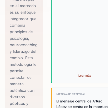
y rendimiento colectivo.
en el mercado
Latina, donde ha
es su enfoque
implementado
integrador que
estrategias
combina
innovadoras para
principios de
potenciar el talento
psicología,
humano y fomentar
neurocoaching
el crecimiento
y liderazgo del
organizacional. Su
cambio. Esta
enfoque combina
metodología le
principios de
permite
Leer más
psicología,
conectar de
neurocoaching y
manera
auténtica con
liderazgo del
MENSAJE CENTRAL
diversos
cambio, lo que le
El mensaje central de Arturo
públicos y
permite conectar de
López se centra en la importan