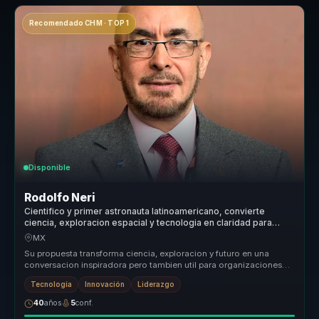
Recomendado CHM · TOP 1
Disponible
Rodolfo Neri
Cientifico y primer astronauta latinoamericano, convierte
ciencia, exploracion espacial y tecnologia en claridad para
lideres y equipos.
MX
Su propuesta transforma ciencia, exploracion y futuro en una
conversacion inspiradora pero tambien util para organizaciones
que necesitan...
Tecnología
Innovación
Liderazgo
40
años
5
conf.