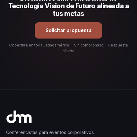
una selección estratégica basada en estos criterios.
Tecnología Vision de Futuro alineada a
tus metas
Solicitar propuesta
Cobertura en toda Latinoamérica
·
Sin compromiso
·
Respuesta
rápida
Conferencistas para eventos corporativos