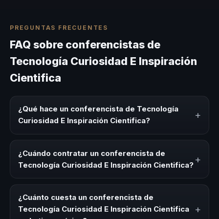
PREGUNTAS FRECUENTES
FAQ sobre conferencistas de
Tecnología Curiosidad E Inspiración
Cientifica
¿Qué hace un conferencista de Tecnología
+
Curiosidad E Inspiración Cientifica?
Un conferencista de Tecnología Curiosidad E Inspiración
Cientifica es un experto que comparte conocimiento,
¿Cuándo contratar un conferencista de
+
estrategias y experiencias sobre este tema en eventos
Tecnología Curiosidad E Inspiración Cientifica?
corporativos, convenciones y seminarios. Su objetivo es
generar reflexión, inspiración y herramientas aplicables
Es ideal contratar un conferencista de Tecnología
para la audiencia.
Curiosidad E Inspiración Cientifica para kick-offs,
¿Cuánto cuesta un conferencista de
convenciones anuales, programas de desarrollo, eventos
+
Tecnología Curiosidad E Inspiración Cientifica
de integración o cuando tu organización necesita