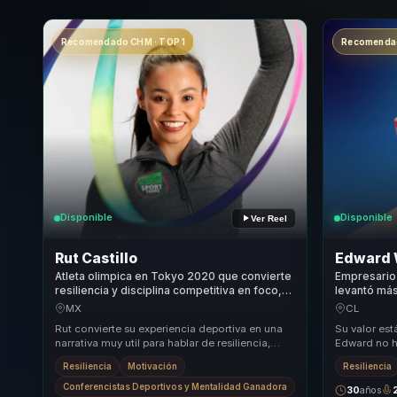
Recomendado CHM · TOP 1
Recomendad
Disponible
Disponible
Ver Reel
Rut Castillo
Edward 
Atleta olimpica en Tokyo 2020 que convierte
Empresario
resiliencia y disciplina competitiva en foco,
levantó más
confianza y alto desempeno para equipos.
accidente a
MX
CL
empresas.
Rut convierte su experiencia deportiva en una
Su valor está
narrativa muy util para hablar de resiliencia,
Edward no h
disciplina y fortaleza mental desde un ejemp...
habla desde 
Resiliencia
Motivación
Resiliencia
Conferencistas Deportivos y Mentalidad Ganadora
30
años