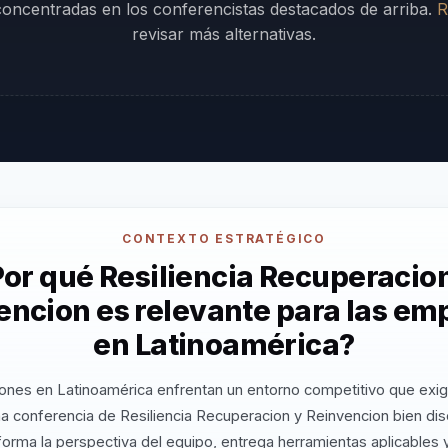
 concentradas en los conferencistas destacados de arriba.
R
revisar más alternativas.
CONTEXTO ESTRATÉGICO
or qué Resiliencia Recuperacio
encion es relevante para las em
en Latinoamérica?
ones en Latinoamérica enfrentan un entorno competitivo que exig
a conferencia de Resiliencia Recuperacion y Reinvencion bien di
orma la perspectiva del equipo, entrega herramientas aplicables