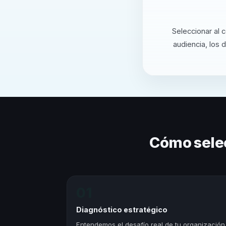
Seleccionar al 
audiencia, los 
Cómo sele
01
Diagnóstico estratégico
Entendemos el desafío real de tu organización