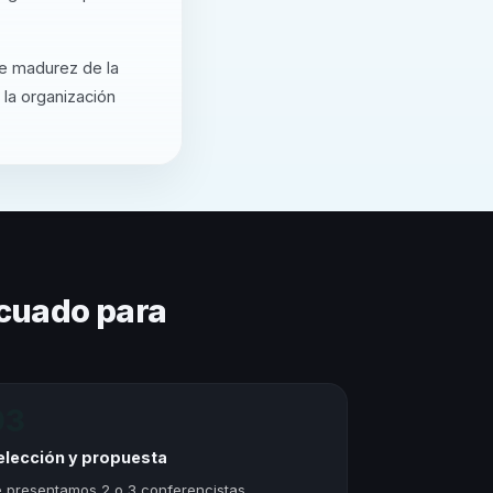
de madurez de la
 la organización
cuado para
03
elección y propuesta
 presentamos 2 o 3 conferencistas