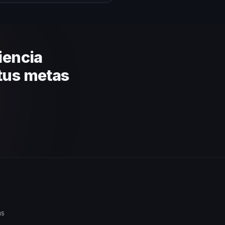
lares y su capacidad de adaptar
ratégica basada en estos
iencia
tus metas
as