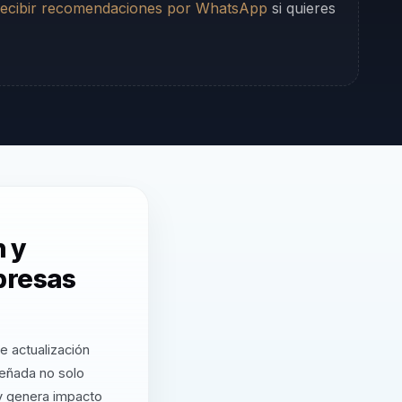
ecibir recomendaciones por WhatsApp
si quieres
n y
presas
e actualización
señada no solo
 y genera impacto