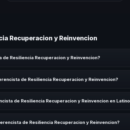
ncia Recuperacion y Reinvencion
 de Resiliencia Recuperacion y Reinvencion?
 Recuperacion y Reinvencion es un experto que comparte conocimient
orativos, convenciones y seminarios. Su objetivo es generar reflexió
rencista de Resiliencia Recuperacion y Reinvencion?
ista de Resiliencia Recuperacion y Reinvencion para kick-offs, conv
ión o cuando tu organización necesita impulsar un cambio cultural rel
cista de Resiliencia Recuperacion y Reinvencion en Latin
rayectoria del speaker, la modalidad (presencial o virtual) y la durac
ía estratégica sin costo y una propuesta en menos de 24 horas adapt
erencista de Resiliencia Recuperacion y Reinvencion?