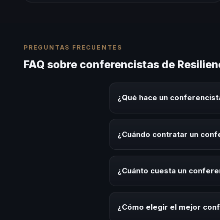
PREGUNTAS FRECUENTES
FAQ sobre conferencistas de Resilie
¿Qué hace un conferencista
Un conferencista de Resiliencia
sobre este tema en eventos corp
¿Cuándo contratar un confe
aplicables para la audiencia.
Es ideal contratar un conferenc
desarrollo, eventos de integrac
¿Cuánto cuesta un conferen
Los honorarios varían según la t
Latinoamérica ofrecemos asesor
¿Cómo elegir el mejor conf