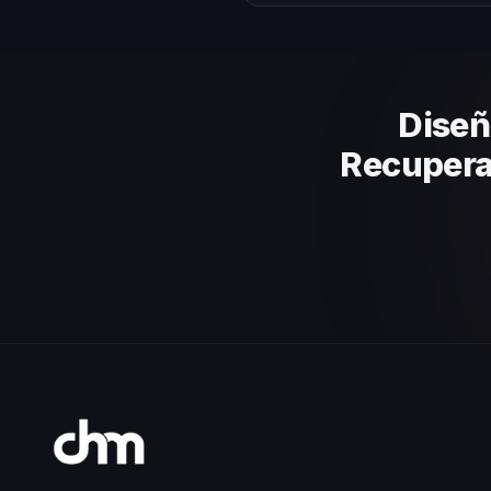
Evalúa su experiencia real en el
el contenido a tu contexto org
criterios.
Diseñ
Recupera