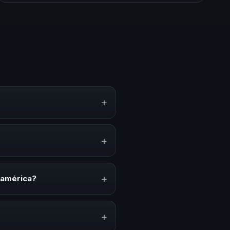
+
o, estrategias y experiencias
n, inspiración y herramientas
+
enciones anuales, programas de
acionado con esta temática.
+
oamérica?
ión del evento. En CHM
ada a tu presupuesto.
+