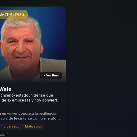
o CHM · TOP 2
Ver Reel
Wale
 chileno-estadounidense que
 de 15 empresas y hoy convierte
éreo en liderazgo para
 en volver concreta la resiliencia.
abla de levantarse como metáfora:
un accidente aéreo, rehabilitac...
Liderazgo
Motivación
2
conf.