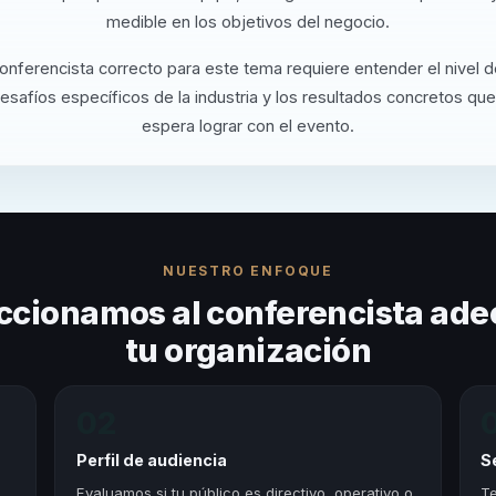
medible en los objetivos del negocio.
conferencista correcto para este tema requiere entender el nivel 
desafíos específicos de la industria y los resultados concretos que
espera lograr con el evento.
NUESTRO ENFOQUE
ccionamos al conferencista ade
tu organización
02
Perfil de audiencia
S
,
Evaluamos si tu público es directivo, operativo o
Te