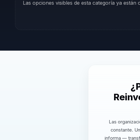
Las opciones visibles de esta categoría ya están
¿P
Reinv
Las organizaci
constante. Un
informa — transf