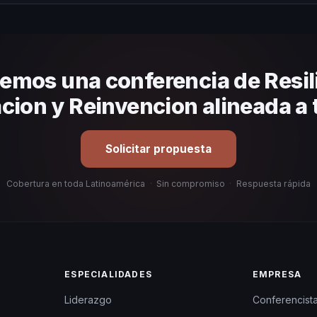
 tema, su estilo de comunicación, casos de éxito con audiencias simi
anizacional. En CHM Latinoamérica te ayudamos con una selección est
emos una conferencia de Resil
cion y Reinvencion alineada a 
Solicitar propuesta
Cobertura en toda Latinoamérica
·
Sin compromiso
·
Respuesta rápida
ESPECIALIDADES
EMPRESA
Liderazgo
Conferencist