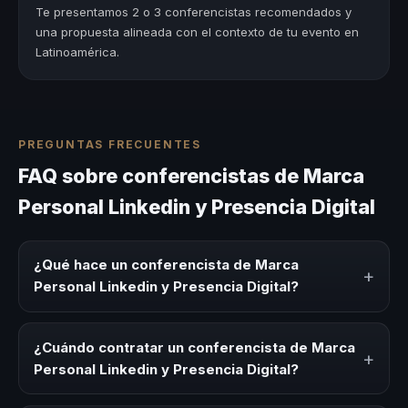
Te presentamos 2 o 3 conferencistas recomendados y
una propuesta alineada con el contexto de tu evento en
Latinoamérica.
PREGUNTAS FRECUENTES
FAQ sobre conferencistas de Marca
Personal Linkedin y Presencia Digital
¿Qué hace un conferencista de Marca
+
Personal Linkedin y Presencia Digital?
Un conferencista de Marca Personal Linkedin y Presencia
Digital es un experto que comparte conocimiento,
¿Cuándo contratar un conferencista de Marca
+
estrategias y experiencias sobre este tema en eventos
Personal Linkedin y Presencia Digital?
corporativos, convenciones y seminarios. Su objetivo es
generar reflexión, inspiración y herramientas aplicables
Es ideal contratar un conferencista de Marca Personal