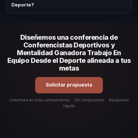
adaptada a tu presupuesto.
Deporte?
Evalúa su experiencia real en el tema, su estilo de
comunicación, casos de éxito con audiencias similares y
su capacidad de adaptar el contenido a tu contexto
Diseñemos una conferencia de
organizacional. En CHM Latinoamérica te ayudamos con
una selección estratégica basada en estos criterios.
Conferencistas Deportivos y
Mentalidad Ganadora Trabajo En
Equipo Desde el Deporte alineada a tus
metas
Solicitar propuesta
Cobertura en toda Latinoamérica
·
Sin compromiso
·
Respuesta
rápida