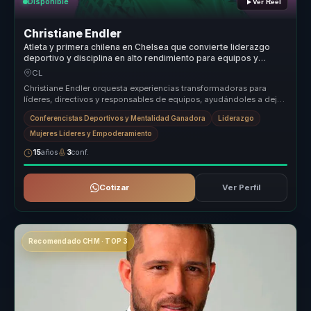
Disponible
Ver Reel
Christiane Endler
Atleta y primera chilena en Chelsea que convierte liderazgo
deportivo y disciplina en alto rendimiento para equipos y
empresas.
CL
Christiane Endler orquesta experiencias transformadoras para
líderes, directivos y responsables de equipos, ayudándoles a dejar
atrás la ...
Conferencistas Deportivos y Mentalidad Ganadora
Liderazgo
Mujeres Líderes y Empoderamiento
15
años
3
conf.
Cotizar
Ver Perfil
Recomendado CHM · TOP 3