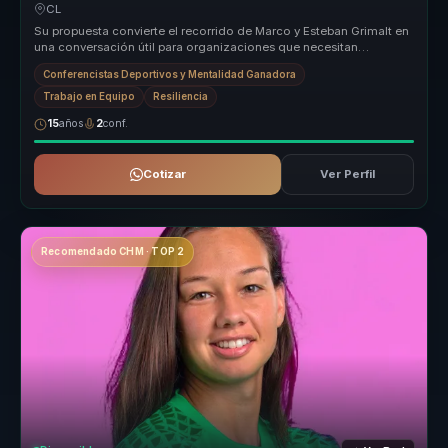
equipos.
CL
Su propuesta convierte el recorrido de Marco y Esteban Grimalt en
una conversación útil para organizaciones que necesitan
fortalecer cohe...
Conferencistas Deportivos y Mentalidad Ganadora
Trabajo en Equipo
Resiliencia
15
años
2
conf.
Cotizar
Ver Perfil
Recomendado CHM · TOP 2