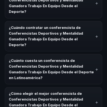
Conferencistas Deportivos y Mentalidad
+
Ganadora Trabajo En Equipo Desde el
Deporte?
Un conferencista de Conferencistas Deportivos y
Mentalidad Ganadora Trabajo En Equipo Desde el
¿Cuándo contratar un conferencista de
Deporte es un experto que comparte conocimiento,
Conferencistas Deportivos y Mentalidad
+
estrategias y experiencias sobre este tema en eventos
Ganadora Trabajo En Equipo Desde el
corporativos, convenciones y seminarios. Su objetivo es
Deporte?
generar reflexión, inspiración y herramientas aplicables
para la audiencia.
Es ideal contratar un conferencista de Conferencistas
Deportivos y Mentalidad Ganadora Trabajo En Equipo
¿Cuánto cuesta un conferencista de
Desde el Deporte para kick-offs, convenciones anuales,
Conferencistas Deportivos y Mentalidad
+
programas de desarrollo, eventos de integración o
Ganadora Trabajo En Equipo Desde el Deporte
cuando tu organización necesita impulsar un cambio
en Latinoamérica?
cultural relacionado con esta temática.
Los honorarios varían según la trayectoria del speaker, la
modalidad (presencial o virtual) y la duración del evento.
¿Cómo elegir el mejor conferencista de
En CHM Latinoamérica ofrecemos asesoría estratégica
Conferencistas Deportivos y Mentalidad
+
sin costo y una propuesta en menos de 24 horas
Ganadora Trabajo En Equipo Desde el