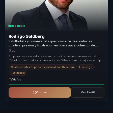
Disponible
Rodrigo Goldberg
Exfutbolista y comentarista que convierte desconfianza
positiva, presión y frustración en liderazgo y cohesión de
equipo.
CL
Su propuesta de valor está en traducir experiencias reales del
fútbol profesional a conversaciones útiles sobre trabajo en equipo,
presió...
Conferencistas Deportivos y Mentalidad Ganadora
Liderazgo
Resiliencia
18
años
Cotizar
Ver Perfil