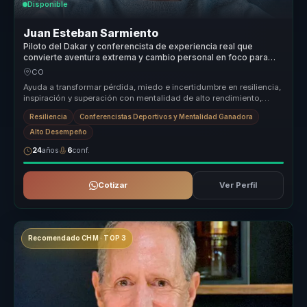
Disponible
Juan Esteban Sarmiento
Piloto del Dakar y conferencista de experiencia real que
convierte aventura extrema y cambio personal en foco para
equipos.
CO
Ayuda a transformar pérdida, miedo e incertidumbre en resiliencia,
inspiración y superación con mentalidad de alto rendimiento,
disciplin...
Resiliencia
Conferencistas Deportivos y Mentalidad Ganadora
Alto Desempeño
24
años
6
conf.
Cotizar
Ver Perfil
Recomendado CHM · TOP 3