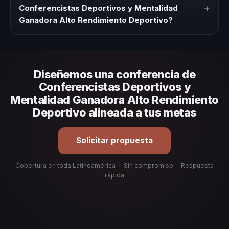
En CHM Latinoamérica ofrecemos asesoría estratégica
+
Conferencistas Deportivos y Mentalidad
sin costo y una propuesta en menos de 24 horas
Ganadora Alto Rendimiento Deportivo?
adaptada a tu presupuesto.
Evalúa su experiencia real en el tema, su estilo de
comunicación, casos de éxito con audiencias similares y
su capacidad de adaptar el contenido a tu contexto
Diseñemos una conferencia de
organizacional. En CHM Latinoamérica te ayudamos con
una selección estratégica basada en estos criterios.
Conferencistas Deportivos y
Mentalidad Ganadora Alto Rendimiento
Deportivo alineada a tus metas
Solicitar propuesta
Cobertura en toda Latinoamérica
·
Sin compromiso
·
Respuesta
rápida