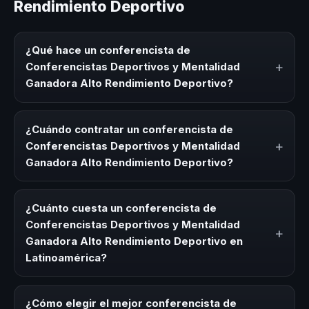
Rendimiento Deportivo
¿Qué hace un conferencista de
+
Conferencistas Deportivos y Mentalidad
Ganadora Alto Rendimiento Deportivo?
Un conferencista de Conferencistas Deportivos y
Mentalidad Ganadora Alto Rendimiento Deportivo es un
¿Cuándo contratar un conferencista de
experto que comparte conocimiento, estrategias y
+
Conferencistas Deportivos y Mentalidad
experiencias sobre este tema en eventos corporativos,
Ganadora Alto Rendimiento Deportivo?
convenciones y seminarios. Su objetivo es generar
reflexión, inspiración y herramientas aplicables para la
Es ideal contratar un conferencista de Conferencistas
audiencia.
Deportivos y Mentalidad Ganadora Alto Rendimiento
¿Cuánto cuesta un conferencista de
Deportivo para kick-offs, convenciones anuales,
Conferencistas Deportivos y Mentalidad
+
programas de desarrollo, eventos de integración o
Ganadora Alto Rendimiento Deportivo en
cuando tu organización necesita impulsar un cambio
Latinoamérica?
cultural relacionado con esta temática.
Los honorarios varían según la trayectoria del speaker, la
modalidad (presencial o virtual) y la duración del evento.
¿Cómo elegir el mejor conferencista de