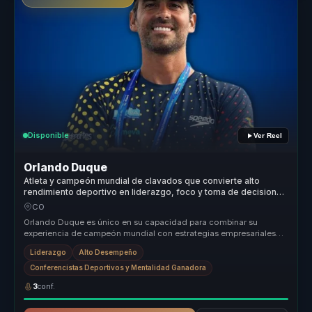
Disponible
Ver Reel
Orlando Duque
Atleta y campeón mundial de clavados que convierte alto
rendimiento deportivo en liderazgo, foco y toma de decisiones
para líderes y equipos.
CO
Orlando Duque es único en su capacidad para combinar su
experiencia de campeón mundial con estrategias empresariales
efectivas. Su enfoqu...
Liderazgo
Alto Desempeño
Conferencistas Deportivos y Mentalidad Ganadora
3
conf.