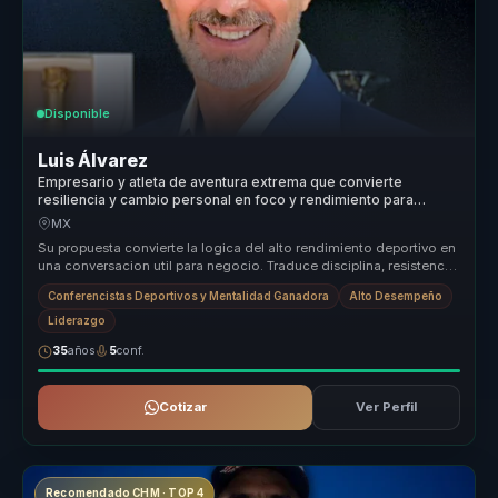
Disponible
Luis Álvarez
Empresario y atleta de aventura extrema que convierte
resiliencia y cambio personal en foco y rendimiento para
lideres y equipos.
MX
Su propuesta convierte la logica del alto rendimiento deportivo en
una conversacion util para negocio. Traduce disciplina, resistencia
me...
Conferencistas Deportivos y Mentalidad Ganadora
Alto Desempeño
Liderazgo
35
años
5
conf.
Cotizar
Ver Perfil
Recomendado CHM · TOP 4