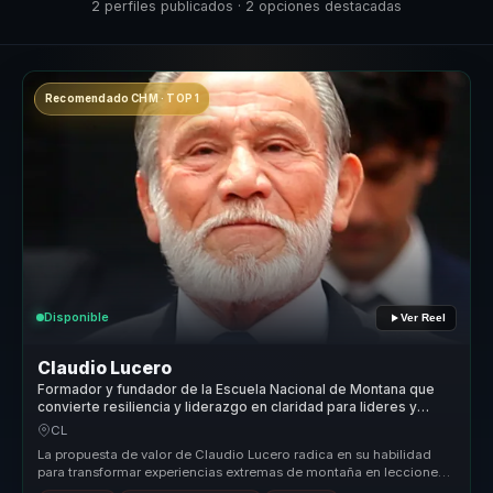
2 perfiles publicados · 2 opciones destacadas
Recomendado CHM · TOP 1
Disponible
Ver Reel
Claudio Lucero
Formador y fundador de la Escuela Nacional de Montana que
convierte resiliencia y liderazgo en claridad para lideres y
equipos.
CL
La propuesta de valor de Claudio Lucero radica en su habilidad
para transformar experiencias extremas de montaña en lecciones
prácticas d...