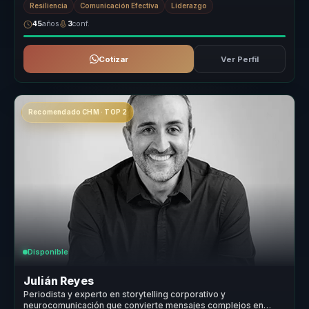
Resiliencia
Comunicación Efectiva
Liderazgo
45
años
3
conf.
Cotizar
Ver Perfil
Recomendado CHM · TOP 2
Disponible
Julián Reyes
Periodista y experto en storytelling corporativo y
neurocomunicación que convierte mensajes complejos en