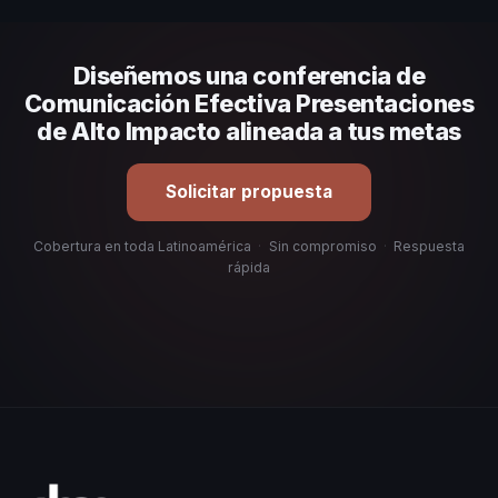
comunicación, casos de éxito con audiencias similares y
su capacidad de adaptar el contenido a tu contexto
Diseñemos una conferencia de
organizacional. En CHM Latinoamérica te ayudamos con
una selección estratégica basada en estos criterios.
Comunicación Efectiva Presentaciones
de Alto Impacto alineada a tus metas
Solicitar propuesta
Cobertura en toda Latinoamérica
·
Sin compromiso
·
Respuesta
rápida