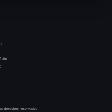
as
ósito
o
os derechos reservados.