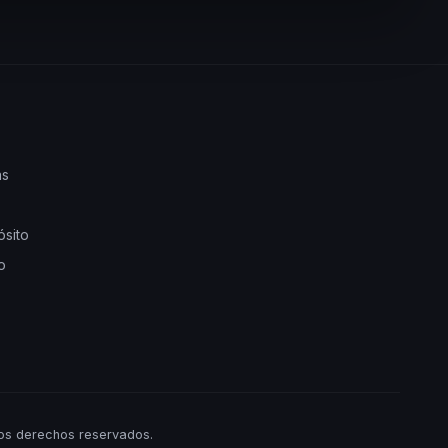
as
ósito
o
os derechos reservados.