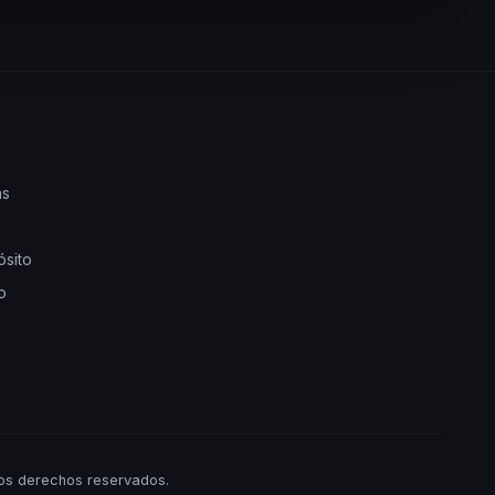
as
ósito
o
os derechos reservados.