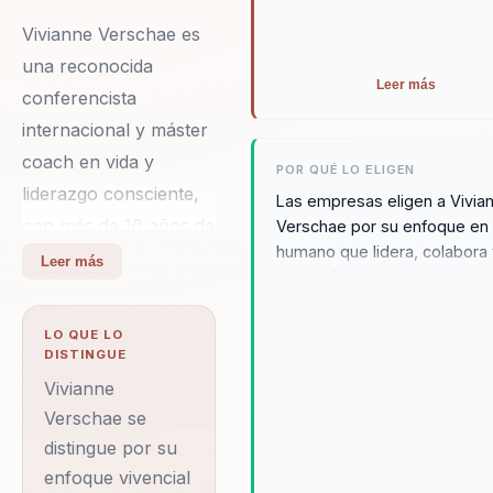
Vivianne Verschae es
una reconocida
Leer más
conferencista
internacional y máster
coach en vida y
POR QUÉ LO ELIGEN
liderazgo consciente,
Las empresas eligen a Vivia
con más de 10 años de
Verschae por su enfoque en 
humano que lidera, colabora
experiencia en el
Leer más
siente. Sus conferencias son
campo de la
experiencias inmersivas que
transformación
reducen el estrés, aumentan 
LO QUE LO
emocional y el
empatía y fortalecen la cone
DISTINGUE
interna de líderes y equipos.
neuro‑encoding. Su
Vivianne
Vivianne no solo inspira, sin
enfoque único integra
Verschae se
transforma el clima laboral c
distingue por su
la neurociencia, la
metodologías prácticas,
enfoque vivencial
empatía y el
conscientes y profundament