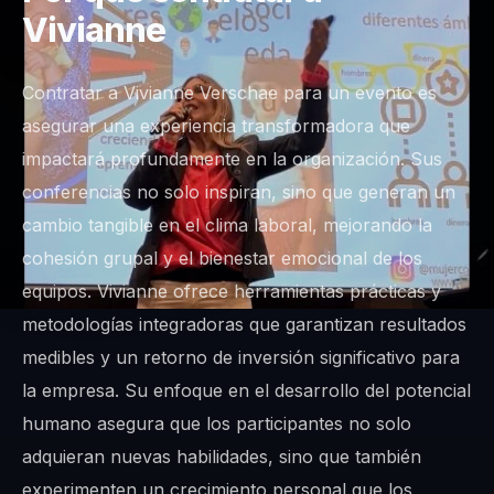
Vivianne
Contratar a Vivianne Verschae para un evento es
asegurar una experiencia transformadora que
impactará profundamente en la organización. Sus
conferencias no solo inspiran, sino que generan un
cambio tangible en el clima laboral, mejorando la
cohesión grupal y el bienestar emocional de los
equipos. Vivianne ofrece herramientas prácticas y
metodologías integradoras que garantizan resultados
medibles y un retorno de inversión significativo para
la empresa. Su enfoque en el desarrollo del potencial
humano asegura que los participantes no solo
adquieran nuevas habilidades, sino que también
experimenten un crecimiento personal que los