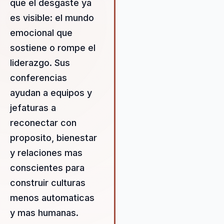
que el desgaste ya
transformación interna que s
refleja en el rendimiento y
es visible: el mundo
bienestar de los equipos. La
emocional que
metodologías de Vivianne s
sostiene o rompe el
prácticas, conscientes y
profundamente humanas, lo
liderazgo. Sus
garantiza resultados medible
conferencias
un cambio sostenible en la cu
ayudan a equipos y
organizacional. Al enfocarse 
desarrollo personal y profesi
jefaturas a
de cada individuo, Vivianne l
reconectar con
que los equipos no solo mej
proposito, bienestar
su rendimiento, sino que ta
y relaciones mas
encuentren un sentido reno
de propósito y compromiso 
conscientes para
su trabajo.
construir culturas
menos automaticas
y mas humanas.