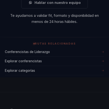
Hablar con nuestro equipo
y profundamente
humanas. Su dominio
Te ayudamos a validar fit, formato y disponibilidad en
escénico, calidez y
menos de 24 horas hábiles.
conocimiento técnico
hacen de cada
conferencia una
RUTAS RELACIONADAS
vivencia emocional
Conferencistas de Liderazgo
→
única.
Explorar conferencistas
→
En resumen, Vivianne
Explorar categorías
→
Verschae es una voz
transformadora en el
ámbito del liderazgo
consciente y la
transformación