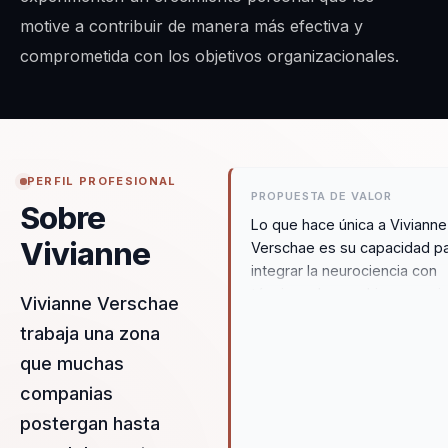
motive a contribuir de manera más efectiva y
comprometida con los objetivos organizacionales.
PERFIL PROFESIONAL
PROPUESTA DE VALOR
Sobre
Lo que hace única a Vivianne
Vivianne
Verschae es su capacidad p
integrar la neurociencia con
técnicas de coaching emocio
Vivianne Verschae
creando experiencias
trabaja una zona
transformadoras que impact
que muchas
profundamente en las
organizaciones. Su enfoque 
companias
centra en el 'ser' antes que 
postergan hasta
'hacer', promoviendo una