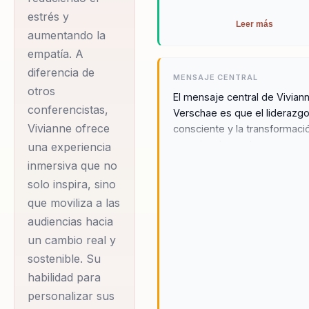
salud emocional,
estrés y
programación
Leer más
aumentando la
neurolingüística y
empatía. A
neurociencia aplicada.
diferencia de
MENSAJE CENTRAL
Además, está
otros
El mensaje central de Vivian
certificada como
conferencistas,
Verschae es que el liderazg
Health Trainer por
Vivianne ofrece
consciente y la transformaci
Joseph McClendon, lo
emocional son claves para c
una experiencia
culturas organizacionales h
que le permite ofrecer
inmersiva que no
y sostenibles. En un mundo 
metodologías de alto
solo inspira, sino
vez más automatizado, lo h
que moviliza a las
nivel para el
es la nueva revolución
audiencias hacia
entrenamiento mental
organizacional. Vivianne invit
un cambio real y
líderes y equipos a reconect
y emocional.
con su propósito y a liderar
sostenible. Su
el ser, promoviendo un camb
habilidad para
A lo largo de su
interno que se refleja en el
personalizar sus
carrera, Vivianne ha
rendimiento y bienestar de t