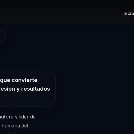
Inicio
A
 Conferencista 
 que convierte
hesion y resultados
tora y lider de
e humana del