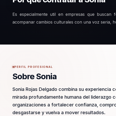
Es especialmente util en empresas que buscan fo
acompanar cambios culturales con una voz seria, 
PERFIL PROFESIONAL
Sobre Sonia
Sonia Rojas Delgado combina su experiencia c
mirada profundamente humana del liderazgo co
organizaciones a fortalecer confianza, compro
desgastarse y vuelva a mover resultados.