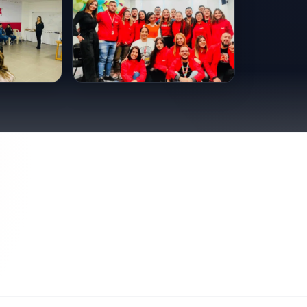
 ha dedicado su vida a ayudar a otros a descubrir su
por el desarrollo humano la han convertido en una figura
ravés de sus conferencias, libros y asesorías, Sonia contin
 enfoque más consciente y humano hacia el liderazgo,
bién sus propias vidas.