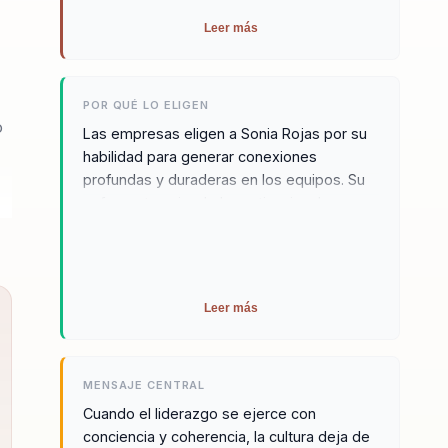
Leer más
POR QUÉ LO ELIGEN
o
Las empresas eligen a Sonia Rojas por su
habilidad para generar conexiones
profundas y duraderas en los equipos. Su
enfoque trasciende lo motivacional,
impulsando cambios reales y sostenibles
ra
alineados al propósito organizacional. Sonia
comunica desde la experiencia vivida,
impacta desde la autenticidad y cautiva
Leer más
con un mensaje que transforma. Su energía
inspira y su mensaje permanece. Además,
Sonia es conocida por su capacidad para
identificar y abordar los desafíos únicos
MENSAJE CENTRAL
que enfrenta cada organización, ofreciendo
Cuando el liderazgo se ejerce con
soluciones personalizadas que promueven
conciencia y coherencia, la cultura deja de