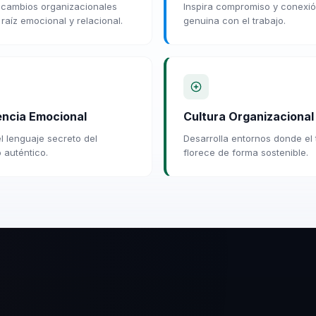
cambios organizacionales
Inspira compromiso y conexi
raíz emocional y relacional.
genuina con el trabajo.
gencia Emocional
Cultura Organizacional
el lenguaje secreto del
Desarrolla entornos donde el 
 auténtico.
florece de forma sostenible.