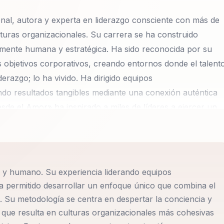
nal, autora y experta en liderazgo consciente con más de
turas organizacionales. Su carrera se ha construido
mente humana y estratégica. Ha sido reconocida por su
s objetivos corporativos, creando entornos donde el talent
erazgo; lo ha vivido. Ha dirigido equipos
ndo resultados tangibles mediante una conexión auténtica
esde el Amor» ha inspirado a miles de líderes a ejercer un
r. Hoy, es referente en Hispanoamérica en temas de cultu
ión interior en entornos laborales. Su presencia escénica,
r que deja huella emocional y práctica en cada audiencia.
o y humano. Su experiencia liderando equipos
ños, desde startups innovadoras hasta corporaciones
ha permitido desarrollar un enfoque único que combina el
deres que puedan navegar con éxito los desafíos del mundo
. Su metodología se centra en despertar la conciencia y
miento y la empatía, herramientas esenciales para
 que resulta en culturas organizacionales más cohesivas
nados y resilientes. Además, Sonia es conocida por su