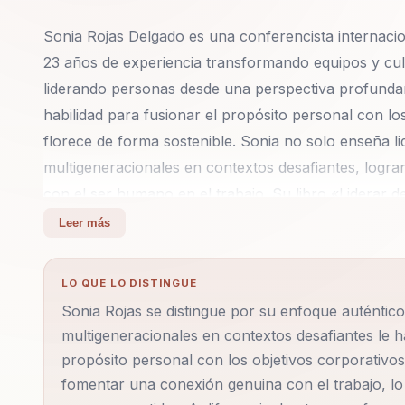
Sonia Rojas Delgado es una conferencista internacio
23 años de experiencia transformando equipos y cul
liderando personas desde una perspectiva profunda
habilidad para fusionar el propósito personal con lo
florece de forma sostenible. Sonia no solo enseña lid
multigeneracionales en contextos desafiantes, logra
con el ser humano en el trabajo. Su libro «Liderar d
liderazgo más consciente, coherente y transformado
Leer más
organizacional, propósito, motivación y transformac
su calidez y su claridad la convierten en una speake
LO QUE LO DISTINGUE
Sonia Rojas se distingue por su enfoque auténtic
Sonia ha trabajado con empresas de todos los tama
multigeneracionales en contextos desafiantes le 
multinacionales, siempre enfocada en desarrollar lí
propósito personal con los objetivos corporativos
moderno. Su metodología se centra en el autoconoci
fomentar una conexión genuina con el trabajo, lo
cualquier líder que desee construir equipos cohesio