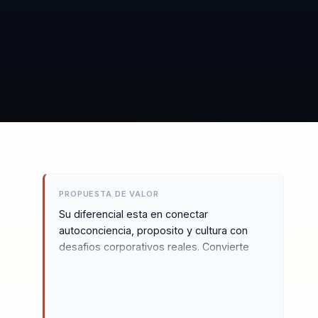
PROPUESTA DE VALOR
Su diferencial esta en conectar
autoconciencia, proposito y cultura con
desafios corporativos reales. Convierte
liderazgo en una practica mas coherente y
movilizadora para organizaciones que
necesitan inspirar sin perder ejecucion.