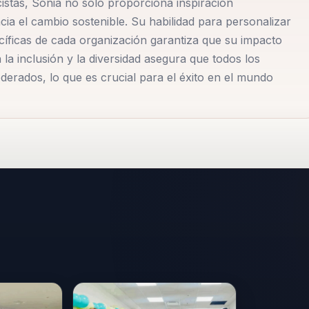
istas, Sonia no solo proporciona inspiración
res, adaptándolos a las necesidades específicas de cada
a el cambio sostenible. Su habilidad para personalizar
cíficas de cada organización garantiza que su impacto
a inclusión y la diversidad asegura que todos los
erados, lo que es crucial para el éxito en el mundo
ablar en conferencias internacionales, donde ha compartido
ser un catalizador para el cambio positivo. Su enfoque se
cial único que puede ser liberado a través de la
 personal. Esto no solo beneficia a las organizaciones,
, fomentando una cultura de bienestar y satisfacción
 trabajo ha sido fundamental en la implementación de
sformado la cultura organizacional de muchas empresas.
 la eficiencia, sino que también promueven un ambiente de
mente que un liderazgo efectivo es aquel que se basa en la
a encarna y promueve en cada una de sus intervenciones.