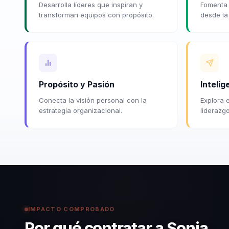
Desarrolla líderes que inspiran y
Fomenta 
transforman equipos con propósito.
desde la 
Propósito y Pasión
Inteli
Conecta la visión personal con la
Explora 
estrategia organizacional.
liderazgo
IMPACTO COMPROBADO
Por qué contratar a Sonia