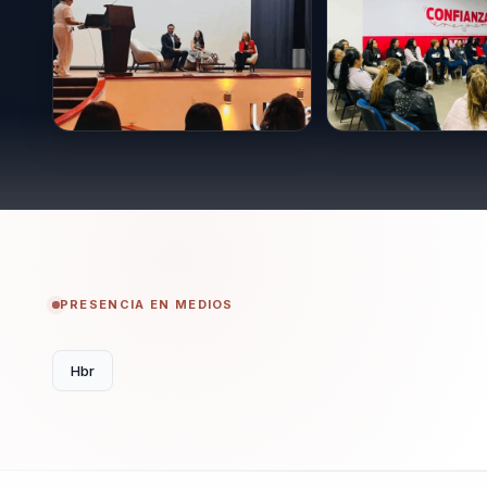
En resumen, Sonia Rojas es una líder visionaria que
verdadero potencial. Su enfoque único y su pasión 
influyente en el ámbito del liderazgo consciente. A t
inspirando a líderes de todo el mundo a adoptar un
transformando no solo sus organizaciones, sino tam
PRESENCIA EN MEDIOS
Hbr