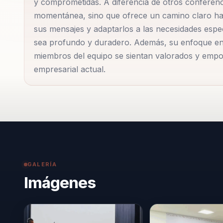
y comprometidas. A diferencia de otros conferenc
habilidad para personalizar sus conferencias y talle
momentánea, sino que ofrece un camino claro haci
organización, lo que garantiza un impacto duradero.
sus mensajes y adaptarlos a las necesidades espe
sea profundo y duradero. Además, su enfoque en l
miembros del equipo se sientan valorados y empod
A lo largo de su carrera, Sonia ha sido invitada a h
empresarial actual.
su visión sobre cómo el liderazgo consciente puede 
basa en la idea de que cada individuo tiene un poten
autocomprensión y el compromiso con el crecimiento
sino que también enriquece la vida de los empleados
laboral.
El impacto de Sonia va más allá de las palabras; su
GALERÍA
programas de desarrollo de liderazgo que han tran
Imágenes
Estos programas no solo mejoran la productividad y
trabajo más inclusivo y equitativo. Sonia cree firme
autenticidad y la integridad, valores que ella mism