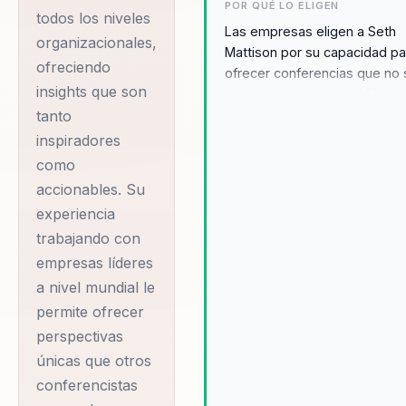
POR QUÉ LO ELIGEN
todos los niveles
enfrentar los desafíos
Las empresas eligen a Seth
organizacionales,
del futuro del trabajo.
Mattison por su capacidad pa
ofreciendo
ofrecer conferencias que no 
Con más de una
insights que son
inspiran, sino que también
década de
proporcionan estrategias
tanto
experiencia, Seth ha
prácticas para el cambio
inspiradores
trabajado con líderes
organizacional. Su enfoque en
como
liderazgo y la transformación
de empresas de
accionables. Su
digital resuena con organiza
renombre mundial,
experiencia
que buscan adaptarse a las
incluyendo
trabajando con
tendencias emergentes y me
Mastercard, Johnson
su cultura corporativa.
empresas líderes
Testimonios de clientes des
a nivel mundial le
& Johnson, IBM, y
su habilidad para transformar
permite ofrecer
The Walt Disney
equipos y preparar a líderes 
perspectivas
Company, entre otros.
enfrentar desafíos futuros co
únicas que otros
confianza. Seth es elegido po
Su enfoque se centra
conferencistas
habilidad para conectar con
en inspirar a las