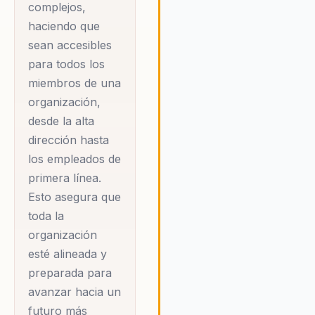
capacidad para
complejos,
anticipar cambios y
haciendo que
preparar a las
sean accesibles
para todos los
empresas para ellos
miembros de una
es una de sus
organización,
mayores fortalezas. A
desde la alta
través de sus
dirección hasta
conferencias, Seth
los empleados de
aborda temas críticos
primera línea.
como la importancia
Esto asegura que
de la resiliencia
toda la
organizacional, la
organización
necesidad de un
esté alineada y
liderazgo adaptativo y
preparada para
el papel de la
avanzar hacia un
innovación en la
futuro más