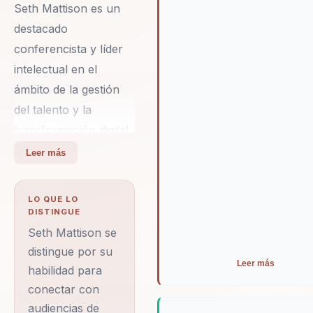
Seth Mattison es un
destacado
conferencista y líder
intelectual en el
ámbito de la gestión
del talento y la
transformación digital.
Como fundador y
Leer más
director de
FutureSight Labs, ha
LO QUE LO
dedicado su carrera a
DISTINGUE
estudiar y compartir
Seth Mattison se
estrategias
distingue por su
Leer más
habilidad para
innovadoras que
conectar con
preparan a las
audiencias de
organizaciones para