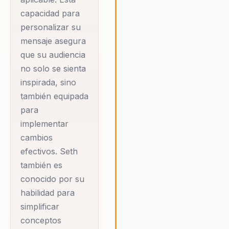
duraderos.
capacidad para
personalizar su
La metodología de
mensaje asegura
Seth se basa en un
que su audiencia
profundo análisis de
no solo se sienta
inspirada, sino
las tendencias
también equipada
actuales y futuras del
para
mercado laboral, lo
implementar
que le permite ofrecer
cambios
soluciones
efectivos. Seth
personalizadas que se
también es
alinean con las
conocido por su
necesidades
habilidad para
específicas de cada
simplificar
organización. Su
conceptos