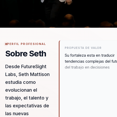
PERFIL PROFESIONAL
PROPUESTA DE VALOR
Sobre Seth
Su fortaleza esta en traducir
tendencias complejas del fut
Desde FutureSight
del trabajo en decisiones
practicables para cultura, tal
Labs, Seth Mattison
liderazgo. Convierte investig
estudia como
casos reales y pensamiento
evolucionan el
estrategico en una hoja de ru
clara para actuar con mas
trabajo, el talento y
anticipacion.
las expectativas de
las nuevas