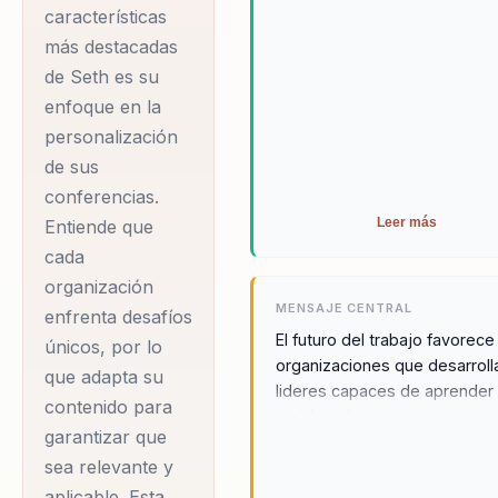
organizacional. Su
empresarial actual. Su habilid
características
trabajo no solo se
para personalizar su mensaje
más destacadas
limita a conferencias,
ofrecer soluciones prácticas
de Seth es su
asegura que las organizacio
sino que también
enfoque en la
estén equipadas para enfren
incluye
personalización
cualquier desafío que se les
asesoramiento,
de sus
presente.
coaching y la creación
conferencias.
Leer más
Entiende que
de herramientas
cada
digitales que
organización
transforman la cultura
MENSAJE CENTRAL
enfrenta desafíos
corporativa. Seth es
El futuro del trabajo favorece
únicos, por lo
un orador que no solo
organizaciones que desarroll
que adapta su
informa, sino que
lideres capaces de aprender
contenido para
rapido, adaptarse mejor y
también inspira a las
garantizar que
movilizar talento en medio de
organizaciones a
sea relevante y
cambio.
crear legados
aplicable. Esta