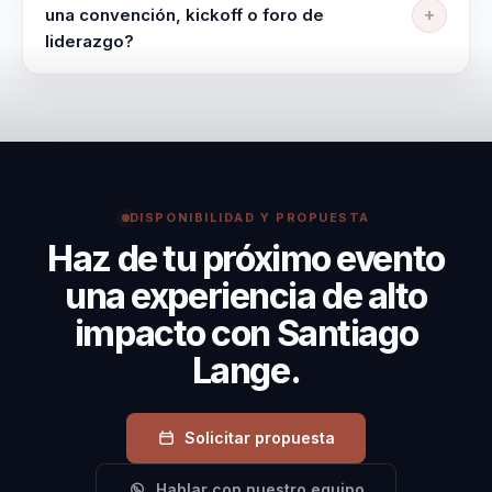
adapta en contenido, duración e intensidad según la
una convención, kickoff o foro de
audiencia, el objetivo y el momento del evento.
liderazgo?
Funciona especialmente bien para empresas y
eventos que necesitan una conferencia sobre
motivacion y resiliencia con una salida clara a
rendimiento, trabajo en equipo y liderazgo bajo
presion.
DISPONIBILIDAD Y PROPUESTA
Haz de tu próximo evento
una experiencia de alto
impacto con Santiago
Lange.
Solicitar propuesta
Hablar con nuestro equipo