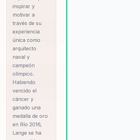
inspirar y
ofrece una perspectiva única
sobre el liderazgo efectivo y la
motivar a
resiliencia empresarial,
través de su
proporcionando a las
experiencia
organizaciones las herramienta
única como
necesarias para enfrentar
arquitecto
desafíos con valentía y
naval y
determinación. Su enfoque en l
comunicación estratégica y la
campeón
cultura organizacional permite 
olímpico.
las empresas construir un futur
Habiendo
más sólido y cohesionado, lo 
vencido el
lo convierte en una elección id
cáncer y
para aquellos que buscan un
ganado una
cambio tangible y duradero.
medalla de oro
en Río 2016,
Lange se ha