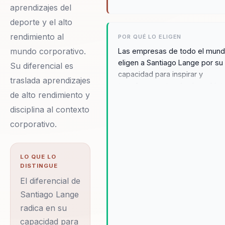
aprendizajes del
deporte y el alto
rendimiento al
POR QUÉ LO ELIGEN
mundo corporativo.
Las empresas de todo el mun
eligen a Santiago Lange por su
Su diferencial es
capacidad para inspirar y
traslada aprendizajes
transformar a través de su hist
de alto rendimiento y
de superación personal. Su
disciplina al contexto
experiencia como campeón
olímpico y su lucha contra el
corporativo.
cáncer resuenan profundamen
con líderes que enfrentan reto
significativos. Los testimonios
LO QUE LO
DISTINGUE
sus conferencias destacan su
habilidad para motivar a los
El diferencial de
equipos a alcanzar su máximo
Santiago Lange
potencial, convirtiendo la
radica en su
adversidad en una fuente de
capacidad para
fortaleza y éxito. Santiago Lan