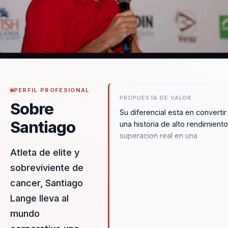
PERFIL PROFESIONAL
PROPUESTA DE VALOR
Sobre
Su diferencial esta en convertir
Santiago
una historia de alto rendimiento
superacion real en una
conversacion poderosa para
Atleta de elite y
equipos y lideres. Traduce
sobreviviente de
deporte, resiliencia y estrategi
cancer, Santiago
aprendizajes utiles para el mu
corporativo.
Lange lleva al
mundo