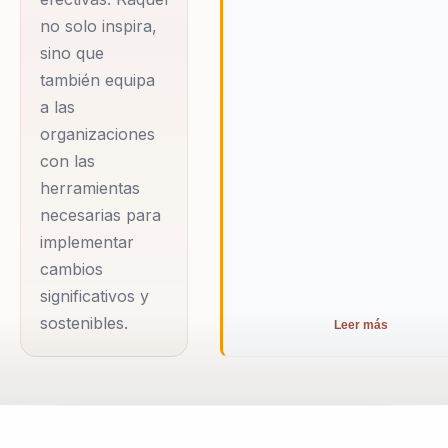
en su campo.
no solo inspira,
sino que
Como abogada y
también equipa
locutora profesional,
a las
Raquel ha combinado
organizaciones
su experiencia en el
con las
derecho y la
herramientas
comunicación para
necesarias para
implementar
ofrecer charlas de
cambios
alto impacto en toda
significativos y
Latinoamérica. Ha
sostenibles.
Leer más
sido docente en
universidades en
Colombia y ha
participado en
programas de