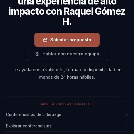
una experiencia de alto
contratan a Raquel
impacto con Raquel Gómez
Gómez H por su
habilidad para
H.
transformar la
cultura
Solicitar propuesta
organizacional a
través de la
Hablar con nuestro equipo
comunicación
Te ayudamos a validar fit, formato y disponibilidad en
efectiva y el liderazgo
menos de 24 horas hábiles.
positivo. Sus charlas
no solo inspiran, sino
que también
proporcionan
RUTAS RELACIONADAS
herramientas
Conferencistas de Liderazgo
→
prácticas para el
Explorar conferencistas
→
cambio y la