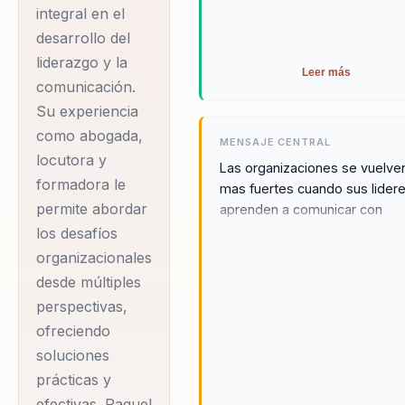
integral en el
líderes y equipos para
desarrollo del
alcanzar su máximo
liderazgo y la
potencial. Graduada
Leer más
comunicación.
en Personal Branding
Su experiencia
de la Universidad de
como abogada,
MENSAJE CENTRAL
Ramon Llull en
locutora y
Las organizaciones se vuelve
Barcelona, España, y
formadora le
mas fuertes cuando sus lider
con una sólida
permite abordar
aprenden a comunicar con
claridad, confianza y una actit
formación en
los desafíos
capaz de mover a otros en la
organizacionales
Sicología Holística, ha
misma direccion.
desde múltiples
escrito dos libros
perspectivas,
publicados por
ofreciendo
Penguin Random
soluciones
House Colombia, que
prácticas y
han sido un referente
efectivas. Raquel