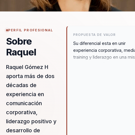
PERFIL PROFESIONAL
PROPUESTA DE VALOR
Sobre
Su diferencial esta en unir
Raquel
experiencia corporativa, medi
training y liderazgo en una m
conversacion. Traduce
Raquel Gómez H
comunicacion y visibilidad en
aporta más de dos
herramientas practicas para
décadas de
equipos que necesitan influir
mejor y representar mejor a l
experiencia en
organizacion.
comunicación
corporativa,
liderazgo positivo y
desarrollo de