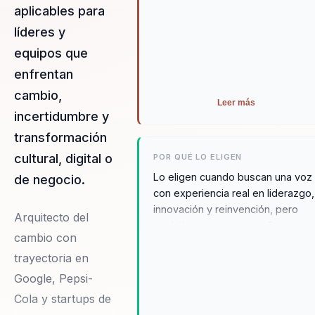
aplicables para
líderes y
equipos que
enfrentan
cambio,
Leer más
incertidumbre y
transformación
cultural, digital o
POR QUÉ LO ELIGEN
Lo eligen cuando buscan una voz
de negocio.
con experiencia real en liderazgo,
innovación y reinvención, pero
Arquitecto del
también con escenario. Su
cambio con
carisma, storytelling y recorrido
trayectoria en
entre Google Play, Silicon Valley y
coaching ejecutivo le permiten
Google, Pepsi-
conectar con líderes y equipos
Cola y startups de
que necesitan reflexionar,