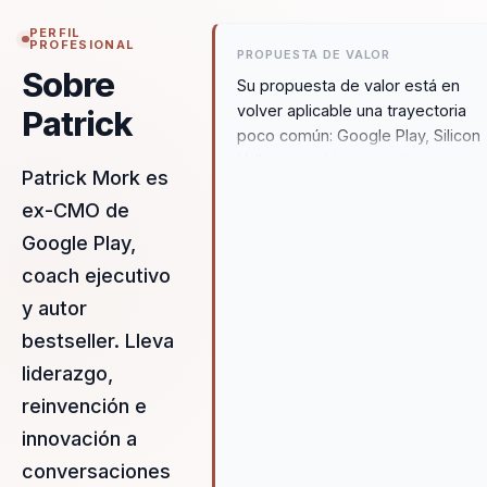
PERFIL
PROFESIONAL
PROPUESTA DE VALOR
Sobre
Su propuesta de valor está en
volver aplicable una trayectoria
Patrick
poco común: Google Play, Silicon
Valley, coaching ejecutivo y
Patrick Mork es
reinvención personal. Esa mezcla
ex-CMO de
le permite llevar liderazgo, cambi
e innovación a una conversación
Google Play,
útil para líderes y equipos que
coach ejecutivo
necesitan criterio, resiliencia y
y autor
acción en contextos inciertos.
bestseller. Lleva
liderazgo,
reinvención e
innovación a
conversaciones