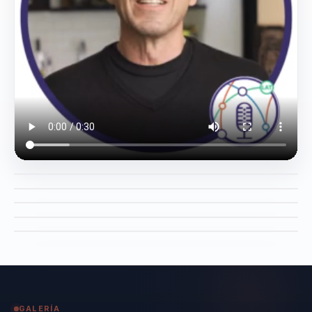
ejemplos del
mundo
corporativo y de
Silicon Valley para
volver más
concreta la
conversación. Su
perfil se fortalece
con una mirada
multicultural: ha
vivido en 11
países, domina 4
idiomas y conecta
con audiencias
diversas desde
GALERÍA