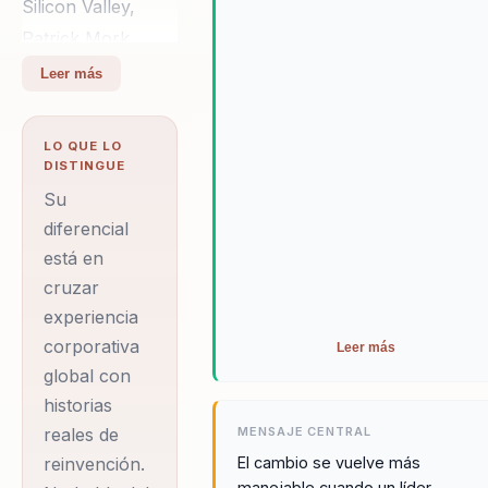
Silicon Valley,
reaccionar y moverse con más
Patrick Mork
valentía.
trabaja hoy como
Leer más
conferencista,
coach ejecutivo y
LO QUE LO
autor. La fuente
DISTINGUE
histórica lo
Su
presenta como
diferencial
está en
ex-CMO de
cruzar
Google Play y
experiencia
como una voz
corporativa
Leer más
orientada a
global con
liderazgo audaz,
historias
reinvención,
reales de
MENSAJE CENTRAL
innovación y
reinvención.
El cambio se vuelve más
cultura
manejable cuando un líder