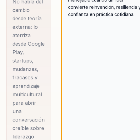
No habla del
organizacional. Su
convierte reinvención, resiliencia 
cambio
confianza en práctica cotidiana.
propuesta parte
desde teoría
de experiencias
externa: lo
reales, no de
aterriza
teoría abstracta:
desde Google
Play,
cambios de país,
startups,
mudanzas,
mudanzas,
fracasos,
fracasos y
aprendizaje en
aprendizaje
mercados globales
multicultural
y trabajo directo
para abrir
con ejecutivos y
una
emprendedores.
conversación
Desde ahí abre
creíble sobre
conversaciones
liderazgo