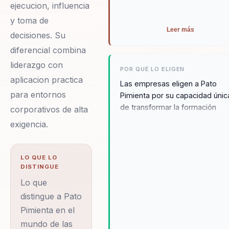
ejecucion, influencia
y toma de
Leer más
decisiones. Su
diferencial combina
liderazgo con
POR QUÉ LO ELIGEN
aplicacion practica
Las empresas eligen a Pato
para entornos
Pimienta por su capacidad únic
de transformar la formación
corporativos de alta
corporativa en una experiencia
exigencia.
enriquecedora y motivadora. A
través de su enfoque
personalizado y el uso del hum
LO QUE LO
como herramienta de enseñan
DISTINGUE
Pimienta logra conectar con su
Lo que
audiencia de manera auténtica 
distingue a Pato
efectiva. Los testimonios de
Pimienta en el
clientes destacan cómo sus
mundo de las
charlas han mejorado la cohes