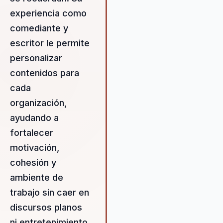
no solo fortalecen a los equipo
experiencia como
sino que también promueven u
comediante y
ambiente de trabajo positivo y
productivo. Al trabajar
escritor le permite
estrechamente con cada client
personalizar
Pimienta asegura que el conte
contenidos para
de sus charlas esté alineado c
cada
las necesidades y objetivos
específicos de la organización.
organización,
Esto garantiza que cada sesión
ayudando a
sea relevante y efectiva,
fortalecer
impulsando la innovación y el é
en la empresa. La frescura y
motivación,
experiencia de Pimienta son un
cohesión y
catalizador para el cambio
ambiente de
positivo, ayudando a las
organizaciones a adaptarse y
trabajo sin caer en
prosperar en un entorno
discursos planos
empresarial en constante
ni entretenimiento