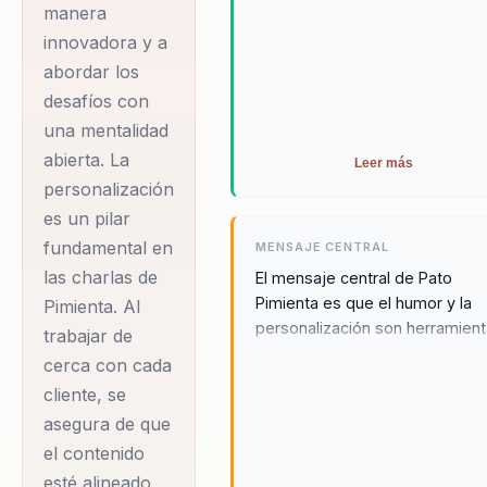
manera
innovadora y a
abordar los
desafíos con
una mentalidad
abierta. La
Leer más
personalización
es un pilar
fundamental en
MENSAJE CENTRAL
las charlas de
El mensaje central de Pato
Pimienta es que el humor y la
Pimienta. Al
personalización son herramien
trabajar de
poderosas para transformar la
cerca con cada
cultura organizacional. Al integr
cliente, se
estos elementos en sus charla
asegura de que
Pimienta promueve un ambient
el contenido
de aprendizaje efectivo y
motivador, impulsando a los
esté alineado