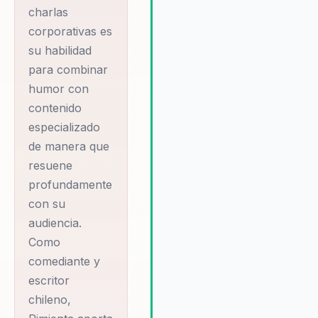
y motivación de los equipos,
charlas
impulsando la innovación y el é
corporativas es
organizacional. Pimienta no sol
su habilidad
cumple con las expectativas d
para combinar
formación, sino que las supera,
humor con
garantizando una experiencia
contenido
transformadora para todos los
participantes. Su habilidad para
especializado
adaptar el contenido a las
de manera que
necesidades específicas de c
resuene
organización asegura que cada
profundamente
sesión sea relevante y efectiva
con su
que resulta en un impacto posi
audiencia.
y duradero en la cultura
organizacional.
Como
comediante y
escritor
chileno,