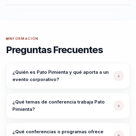
INFORMACIÓN
Preguntas Frecuentes
¿Quién es Pato Pimienta y qué aporta a un
evento corporativo?
Pato Pimienta ayuda a lideres, directivos y
responsables de equipos a alinear equipos, elevar
¿Qué temas de conferencia trabaja Pato
criterio y liderar con claridad en contextos complejos.
Pimienta?
Su enfoque combina liderazgo aplicado con
Pato Pimienta trabaja temas como Liderazgo
herramientas accionables para ejecucion, influencia y
Inspirador, Humor Corporativo, Motivación
toma de decisiones.
¿Qué conferencias o programas ofrece