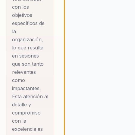
equipos hacia el éxito y la
con los
innovación. Su enfoque único n
objetivos
solo capta la atención de los
específicos de
participantes, sino que tambié
la
los inspira a pensar de manera
diferente y a abordar los desaf
organización,
con una nueva perspectiva. Es
lo que resulta
no solo fortalece la cohesión d
en sesiones
equipo, sino que también impu
que son tanto
la creatividad y la innovación
relevantes
dentro de la organización. Al fin
como
de cada sesión, los participant
se sienten empoderados y
impactantes.
preparados para aplicar lo que
Esta atención al
aprendido en su trabajo diario, 
detalle y
que resulta en un impacto posi
compromiso
y tangible en el rendimiento
con la
organizacional.
excelencia es