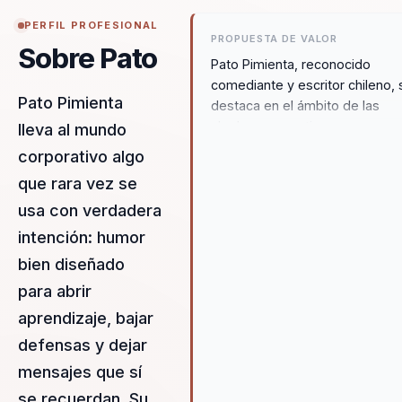
PERFIL PROFESIONAL
PROPUESTA DE VALOR
Sobre Pato
Pato Pimienta, reconocido
comediante y escritor chileno, 
Pato Pimienta
destaca en el ámbito de las
charlas corporativas por su
lleva al mundo
capacidad para mezclar humor
corporativo algo
con contenido personalizado. 
que rara vez se
creatividad y enfoque único
transforman cada sesión en un
usa con verdadera
experiencia memorable que
intención: humor
promueve el aprendizaje y la
bien diseñado
motivación. Al integrar element
para abrir
de humor, inspiración y propósi
Pimienta logra captar la atenci
aprendizaje, bajar
de los participantes, motivánd
defensas y dejar
a superar sus límites y alcanzar
mensajes que sí
sus objetivos. Las charlas
personalizadas de Pato Pimien
se recuerdan. Su