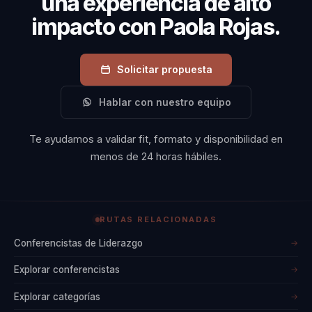
una experiencia de alto
es lo que la distingue
impacto con Paola Rojas.
como una
conferencista de
Solicitar propuesta
renombre.
Hablar con nuestro equipo
Te ayudamos a validar fit, formato y disponibilidad en
menos de 24 horas hábiles.
RUTAS RELACIONADAS
Conferencistas de Liderazgo
→
Explorar conferencistas
→
Explorar categorías
→