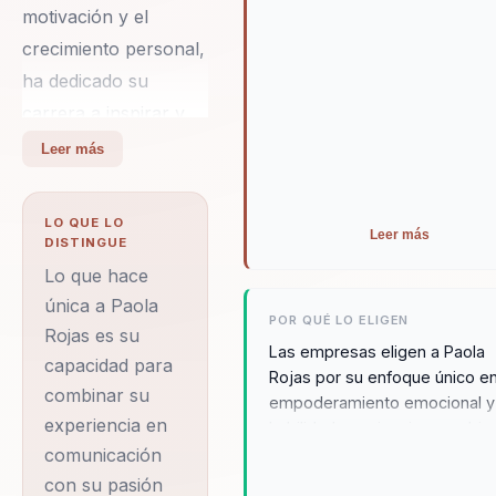
motivación y el
crecimiento personal,
ha dedicado su
carrera a inspirar y
empoderar a
Leer más
individuos y
organizaciones. Con
LO QUE LO
Leer más
más de 15 años de
DISTINGUE
experiencia en
Lo que hace
medios de
única a Paola
POR QUÉ LO ELIGEN
Rojas es su
comunicación como
Las empresas eligen a Paola
capacidad para
RCN Radio y Todelar,
Rojas por su enfoque único en
combinar su
Paola ha trasladado
empoderamiento emocional y
experiencia en
habilidad para inspirar cambio
su habilidad para
duraderos. Sus conferencias 
comunicación
conectar con las
solo motivan, sino que tambi
con su pasión