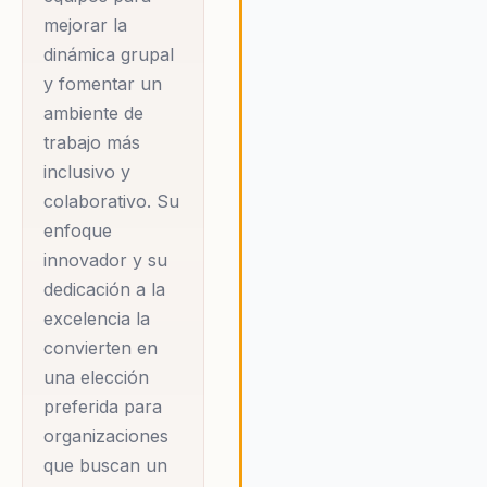
personal y estrategias
mejorar la
prácticas para el
dinámica grupal
y fomentar un
crecimiento personal
ambiente de
y profesional. El
trabajo más
impacto de Paola no
inclusivo y
se limita a sus
colaborativo. Su
conferencias. Su
enfoque
presencia en medios
innovador y su
como Dinero, RCN y
dedicación a la
La República subraya
excelencia la
su autoridad en el
convierten en
campo. Además, su
una elección
compromiso con el
preferida para
desarrollo personal
organizaciones
se extiende a través
que buscan un