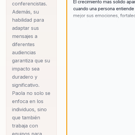
conocida por su
El crecimiento mas solido ap
conferencistas.
cuando una persona entiende
capacidad para
Además, su
mejor sus emociones, fortale
transformar equipos
habilidad para
su confianza y aprende a
a través de talleres
adaptar sus
relacionarse consigo misma y
mensajes a
como 'Volemos
otros de forma mas sana.
diferentes
Juntos', donde utiliza
audiencias
la naturaleza como
garantiza que su
metáfora para el
impacto sea
trabajo colaborativo.
duradero y
Sus conferencias,
significativo.
como 'Mi Villana
Paola no solo se
Favorita' y 'Bendito
enfoca en los
Dinero, Insumo
individuos, sino
Divino', ofrecen una
que también
mezcla única de
trabaja con
introspección
equipos para