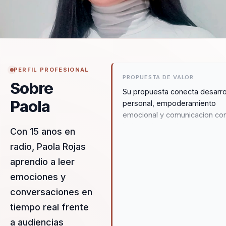
PERFIL PROFESIONAL
PROPUESTA DE VALOR
Sobre
Su propuesta conecta desarro
Paola
personal, empoderamiento
emocional y comunicacion co
bajada clara a bienestar
Con 15 anos en
organizacional. No se queda 
radio, Paola Rojas
motivacion amplia: ayuda a
aprendio a leer
traducir emociones en
herramientas de relacion y
emociones y
crecimiento.
conversaciones en
tiempo real frente
a audiencias