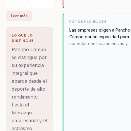
combinar
experiencias
Leer más
POR QUÉ LO ELIGEN
personales con
Las empresas eligen a Pancho
estrategias prácticas
LO QUE LO
Campo por su capacidad para
que inspiran y
DISTINGUE
conectar con las audiencias y
transforman. Con
Pancho Campo
proporcionar contenido adapt
más de 30 años de
a sus necesidades específicas
se distingue por
enfoque en la transformación
su experiencia
experiencia, Pancho
personal y profesional, combi
integral que
ha liderado la
con su compromiso con la
abarca desde el
prestigiosa empresa
sostenibilidad, lo convierte en
deporte de alto
opción ideal para eventos que
Chrand Events,
rendimiento
buscan un impacto real.
organizando eventos
Testimonios de clientes desta
hasta el
globales con figuras
su habilidad para inspirar y mot
liderazgo
icónicas como
a los equipos a superar sus
empresarial y el
límites. Pancho es conocido po
Barack Obama y Al
activismo
habilidad para crear un entorn