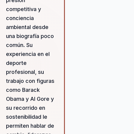
presión
medible a las organizaciones.
competitiva y
Pancho no solo motiva, sino q
conciencia
también equipa a los equipos 
estrategias prácticas para mej
ambiental desde
su rendimiento y cohesión. Su
una biografía poco
habilidad para integrar concep
común. Su
de sostenibilidad corporativa 
liderazgo transformacional ofr
experiencia en el
a las empresas una ventaja
deporte
competitiva en un mundo cada
profesional, su
vez más orientado hacia la
responsabilidad social. Pancho
trabajo con figuras
ayuda a las organizaciones a
como Barack
navegar por el complejo paisa
Obama y Al Gore y
del cambio organizacional,
su recorrido en
proporcionando las herramient
necesarias para implementar
sostenibilidad le
cambios significativos y
permiten hablar de
duraderos. Su metodología se