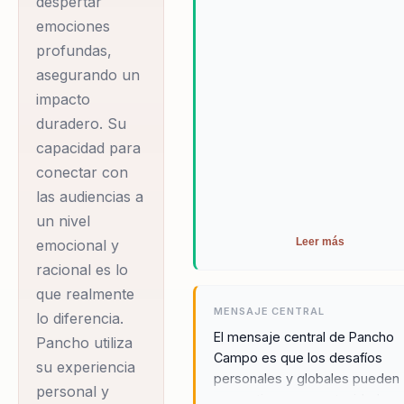
despertar
refleja su capacidad
emociones
para integrar
profundas,
diversas disciplinas
asegurando un
impacto
en sus
duradero. Su
presentaciones.
capacidad para
Como presidente de
conectar con
Planet Future
las audiencias a
Foundation, ha
un nivel
liderado
Leer más
emocional y
expediciones al
racional es lo
Ártico y los arrecifes
que realmente
de coral,
MENSAJE CENTRAL
lo diferencia.
investigando el
El mensaje central de Pancho
Pancho utiliza
Campo es que los desafíos
impacto del cambio
su experiencia
personales y globales pueden
climático y
personal y
convertirse en oportunidades 