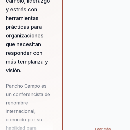
cambio, liderazgo
centra en la adaptación y la
resiliencia, capacitando a los
y estrés con
líderes para guiar a sus equipo
herramientas
través de la incertidumbre con
prácticas para
confianza y eficacia.
organizaciones
que necesitan
responder con
más templanza y
visión.
Pancho Campo es
un conferencista de
renombre
internacional,
conocido por su
habilidad para
Leer más