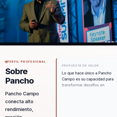
PERFIL PROFESIONAL
PROPUESTA DE VALOR
Sobre
Lo que hace único a Pancho
Pancho
Campo es su capacidad para
transformar desafíos en
oportunidades de crecimiento.
Pancho Campo
enfoque en liderazgo y
conecta alto
sostenibilidad, combinado con
rendimiento,
experiencia en el manejo del
estrés, proporciona un valor