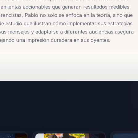
l.
rramientas accionables que generan resultados medibles
rencistas, Pablo no solo se enfoca en la teoría, sino que
as, desde tecnología hasta manufactura, adaptando su
e estudio que ilustran cómo implementar sus estrategias
r. Esto le ha permitido desarrollar una comprensión
 sus mensajes y adaptarse a diferentes audiencias asegura
dejando una impresión duradera en sus oyentes.
organizaciones modernas, y cómo el liderazgo
s. Su capacidad para personalizar sus mensajes asegura q
taciones.
as de mentoría y consultoría que complementan sus
 desarrollo del liderazgo. Estos programas están diseñado
as para navegar en entornos complejos y cambiantes,
acia.
nocido por su habilidad para inspirar y capacitar a otros 
so con el desarrollo humano y organizacional lo ha