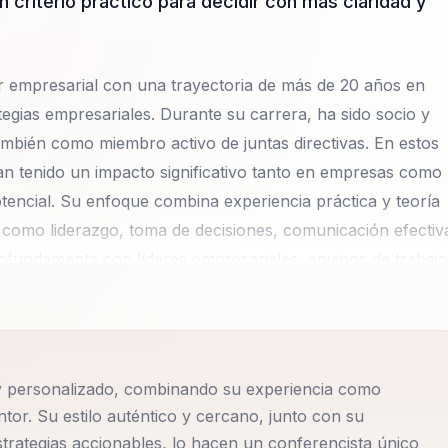
 criterio practico para decidir con mas claridad y
r empresarial con una trayectoria de más de 20 años en
egias empresariales. Durante su carrera, ha sido socio y
bién como miembro activo de juntas directivas. En estos
an tenido un impacto significativo tanto en empresas como
tencial. Su enfoque combina experiencia práctica y teoría
 como liderazgo, toma de decisiones, comunicación efectiv
fundamente con líderes empresariales, equipos de trabajo
acidad para conectar con su audiencia y transformar idea
tán diseñadas no solo para inspirar, sino también para
l y personalizado, combinando su experiencia como
os inmediatos. A través de ejemplos reales, reflexiones
or. Su estilo auténtico y cercano, junto con su
us oyentes a replantearse su forma de pensar y actuar,
trategias accionables, lo hacen un conferencista único