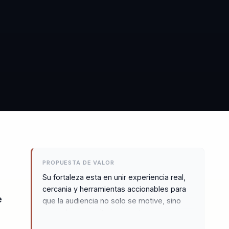
PROPUESTA DE VALOR
Su fortaleza esta en unir experiencia real,
cercania y herramientas accionables para
e
que la audiencia no solo se motive, sino
que salga con criterios practicos para
decidir y actuar mejor. Su contenido es