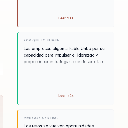
claro, util y facil de bajar al dia a dia.
Leer más
POR QUÉ LO ELIGEN
Las empresas eligen a Pablo Uribe por su
capacidad para impulsar el liderazgo y
proporcionar estrategias que desarrollan
a
líderes capaces de enfrentar desafíos. Su
enfoque práctico e inspirador eleva la
moral y el compromiso de los equipos de
trabajo. Pablo adapta sus contenidos a las
necesidades específicas de cada empresa
Leer más
s
o audiencia, garantizando relevancia y
efectividad. Además, su habilidad para
conectar emocionalmente con sus
MENSAJE CENTRAL
audiencias y su comprensión profunda de
Los retos se vuelven oportunidades
los desafíos organizacionales modernos lo