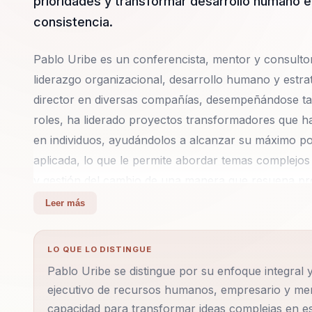
prioridades y transformar desarrollo humano en
consistencia.
Pablo Uribe es un conferencista, mentor y consulto
liderazgo organizacional, desarrollo humano y estrat
director en diversas compañías, desempeñándose tam
roles, ha liderado proyectos transformadores que h
en individuos, ayudándolos a alcanzar su máximo po
aplicada, lo que le permite abordar temas complejos
y gestión del cambio de una manera que resuena pro
y emprendedores.
Leer más
Como conferencista, Pablo Uribe destaca por su cap
LO QUE LO DISTINGUE
complejas en estrategias accionables. Sus charlas es
Pablo Uribe se distingue por su enfoque integra
ofrecer herramientas prácticas que generan resultad
ejecutivo de recursos humanos, empresario y ment
profundas y dinámicas interactivas, Pablo lleva a s
capacidad para transformar ideas complejas en es