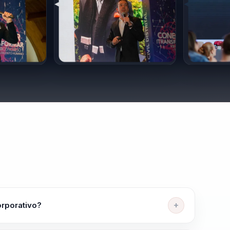
que buscan mejorar su liderazgo y maximizar su impacto.
orporativo?
 humano y toma de decisiones. Ayuda a personas y