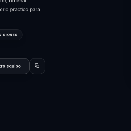
ion, ordenar
erio practico para
CISIONES
tro equipo
Copiar perfil para compartir