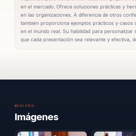
fomentando el crecimiento personal y organizaciona
en el mercado. Ofrece soluciones prácticas y he
en las organizaciones. A diferencia de otros confe
Pablo ha trabajado con una amplia gama de industri
también proporciona ejemplos prácticos y casos d
enfoque a las necesidades específicas de cada secto
en el mundo real. Su habilidad para personalizar
que cada presentación sea relevante y efectiva, 
profunda de los desafíos únicos que enfrentan las 
transformacional puede ser la clave para superarlo
cada audiencia reciba el máximo valor de sus presen
Además de sus conferencias, Pablo ofrece program
charlas, proporcionando un enfoque integral para el
para equipar a líderes con las habilidades necesari
asegurando que puedan liderar con confianza y efic
GALERÍA
Imágenes
En resumen, Pablo Uribe es un líder en su campo, co
través de un enfoque único y efectivo. Su compromi