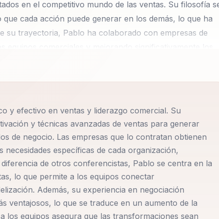
ados en el competitivo mundo de las ventas. Su filosofía s
vo que cada acción puede generar en los demás, lo que ha
 de su trayectoria, Pablo ha colaborado con empresas de
os equipos comerciales y mejorando significativamente los
. Su experiencia como consultor y mentor le permite
ecesidades específicas de cada organización, asegurando u
eño comercial. Las conferencias de Pablo Hurtado abarca
rcial, negociación efectiva, manejo de objeciones,
o y efectivo en ventas y liderazgo comercial. Su
 metodología combina estrategias de liderazgo, motivación y
tivación y técnicas avanzadas de ventas para generar
gibles en los equipos y en los resultados de negocio.
ados de negocio. Las empresas que lo contratan obtienen
ilidad para conectar con la audiencia, garantizando
as necesidades específicas de cada organización,
 enfoque práctico y efectivo lo ha consolidado como un
 diferencia de otros conferencistas, Pablo se centra en la
 buscado por empresas que desean transformar sus equipos
tas, lo que permite a los equipos conectar
urtado significa asegurar un enfoque integral y probado
delización. Además, su experiencia en negociación
ás ventajosos, lo que se traduce en un aumento de la
iderazgo, motivación y técnicas avanzadas de ventas para
r a los equipos asegura que las transformaciones sean
esultados de negocio.