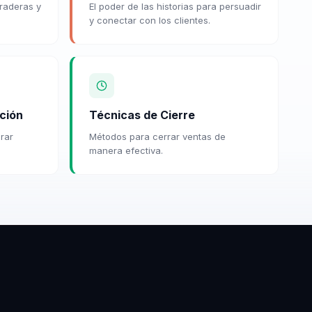
raderas y
El poder de las historias para persuadir
y conectar con los clientes.
ción
Técnicas de Cierre
rar
Métodos para cerrar ventas de
manera efectiva.