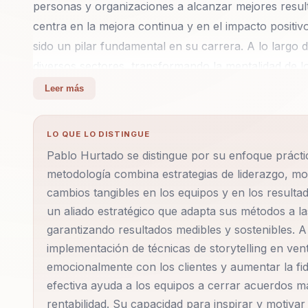
personas y organizaciones a alcanzar mejores result
centra en la mejora continua y en el impacto positi
sido un pilar fundamental en su carrera. A lo largo
diversos sectores, transformando la mentalidad de l
indicadores de conversión y fidelización de clientes
Leer más
personalizar sus conferencias para satisfacer las n
enfoque integral y probado para mejorar el desemp
LO QUE LO DISTINGUE
una amplia gama de temas, incluyendo liderazgo come
Pablo Hurtado se distingue por su enfoque práctic
fidelización de clientes y storytelling en ventas. Su
metodología combina estrategias de liderazgo, mo
técnicas avanzadas de ventas, generando cambios tan
cambios tangibles en los equipos y en los result
Pablo es conocido por su energía, experiencia y hab
un aliado estratégico que adapta sus métodos a l
conferencias inspiradoras y altamente efectivas. Su
garantizando resultados medibles y sostenibles. A
referente en ventas y estrategia comercial, siendo
implementación de técnicas de storytelling en ven
en motores de alto rendimiento. Contratar a Pablo H
emocionalmente con los clientes y aumentar la fi
efectiva ayuda a los equipos a cerrar acuerdos m
para mejorar el desempeño comercial, combinando l
rentabilidad. Su capacidad para inspirar y motiva
generar cambios tangibles en los equipos y en los r