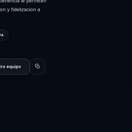
periencia le permiten
on y fidelizacion a
VA
tro equipo
Copiar perfil para compartir