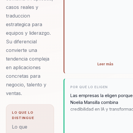
casos reales y
traduccion
estrategica para
equipos y liderazgo.
Su diferencial
convierte una
tendencia compleja
Leer más
en aplicaciones
concretas para
negocio, talento y
POR QUÉ LO ELIGEN
ventas.
Las empresas la eligen porque
Noelia Mansilla combina
credibilidad en IA y transforma
LO QUE LO
con una lectura muy clara del
DISTINGUE
factor humano. No vende hype
Lo que
tecnologico: ayuda a lideres y