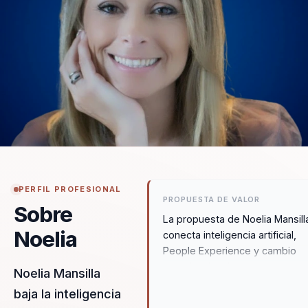
PERFIL PROFESIONAL
PROPUESTA DE VALOR
Sobre
La propuesta de Noelia Mansill
Noelia
conecta inteligencia artificial,
People Experience y cambio
organizacional con resultados
Noelia Mansilla
si importan a la empresa: mejo
baja la inteligencia
adopcion, mas claridad para lo