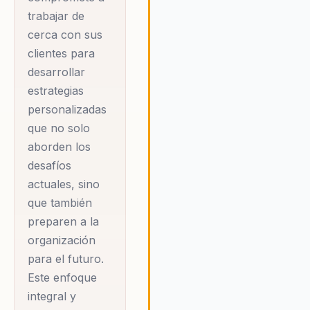
innovación tecnológica y el
trabajar de
desarrollo del capital humano,
cerca con sus
asegurando que las
organizaciones no solo se
clientes para
adapten al cambio, sino que lo
desarrollar
lideren.
estrategias
personalizadas
que no solo
aborden los
desafíos
actuales, sino
que también
preparen a la
organización
para el futuro.
Este enfoque
integral y