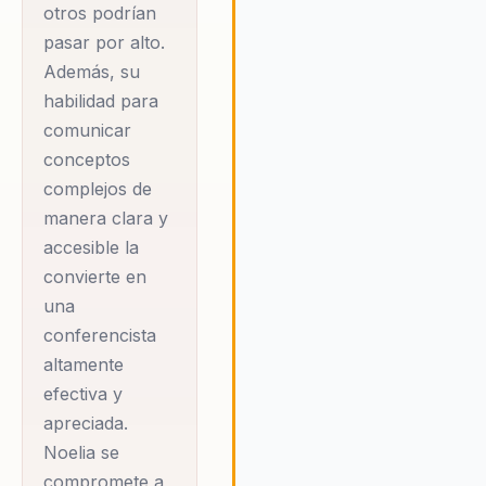
otros podrían
tecnológica avanza a pasos
agigantados, Noelia enfatiza la
pasar por alto.
importancia de no perder de vi
Además, su
el elemento humano, que es
habilidad para
fundamental para el éxito
comunicar
sostenible. Su enfoque destac
conceptos
que la tecnología debe ser vis
complejos de
como una herramienta para
potenciar las capacidades
manera clara y
humanas, no para reemplazarla
accesible la
Al centrar sus esfuerzos en la
convierte en
integración armoniosa de esto
una
dos elementos, Noelia ayuda a
conferencista
organizaciones a crear un ento
altamente
de trabajo más eficiente, inclu
y preparado para enfrentar los
efectiva y
desafíos del futuro. Su mensaj
apreciada.
resuena con líderes empresari
Noelia se
que buscan un equilibrio entre 
compromete a