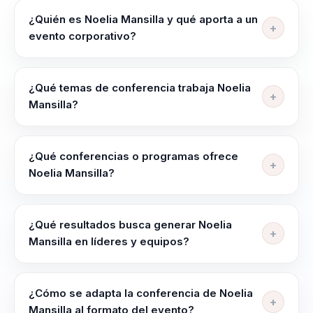
¿Quién es Noelia Mansilla y qué aporta a un
evento corporativo?
Noelia Mansilla ayuda a lideres de talento, negocio e
innovacion a aterrizar la IA en decisiones reales sin
¿Qué temas de conferencia trabaja Noelia
perder foco humano.
Mansilla?
Noelia Mansilla trabaja temas como Inteligencia
Artificial Aplicada, Transformación Organizacional,
¿Qué conferencias o programas ofrece
Innovación Disruptiva, Gestión del Cambio, People
Noelia Mansilla?
Analytics y Automatización Empresarial.
Su oferta incluye programas como "Se proponen tres
claves para diseñar un modelo de gestión de
¿Qué resultados busca generar Noelia
compliance centrado en las personas", "Mejora,
Mansilla en líderes y equipos?
Automatización, Inteligencia Artificial y Gestión de la
Noelia Mansilla busca dejar más claridad para decidir
Experiencia del Empleado" y "La Memoria, las
bajo presión, mejor coordinación entre líderes y
Emociones y el Compliance: Un Viaje hacia
¿Cómo se adapta la conferencia de Noelia
equipos y una conversación útil que se pueda
Experiencias Significativas".
Mansilla al formato del evento?