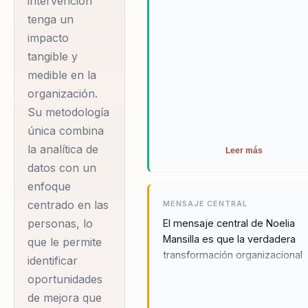
intervención
tenga un
impacto
tangible y
medible en la
organización.
Su metodología
única combina
la analítica de
Leer más
datos con un
enfoque
centrado en las
MENSAJE CENTRAL
personas, lo
El mensaje central de Noelia
Mansilla es que la verdadera
que le permite
transformación organizacional
identificar
ocurre cuando se armoniza la
oportunidades
tecnología con el talento huma
de mejora que
En un mundo donde la innovac