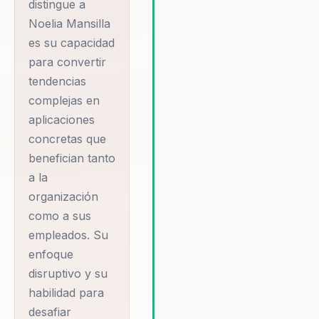
distingue a
equipos a entender que cambia
Noelia Mansilla
que priorizar y como convertir 
adopcion de IA en una ventaja 
es su capacidad
para experiencia, productivida
para convertir
cultura. Su autoridad se refuer
tendencias
con su trabajo en Blecx y con 
complejas en
enfoque en People Experience
aplicaciones
innovacion y gestion del cambi
concretas que
benefician tanto
a la
organización
como a sus
empleados. Su
enfoque
disruptivo y su
habilidad para
desafiar