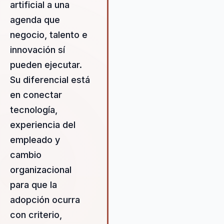
artificial a una
lideres y una transformacion q
no se queda en discurso. Su
agenda que
fortaleza esta en traducir
negocio, talento e
tecnologia compleja a decisio
innovación sí
comprensibles para negocio,
talento y experiencia del
pueden ejecutar.
empleado, con una mirada que
Su diferencial está
combina innovacion, cultura y
en conectar
ejecucion. Por eso funciona
especialmente bien en foros d
tecnología,
innovacion, talento y futuro del
experiencia del
trabajo, donde la audiencia
empleado y
necesita entender no solo que
viene con la IA, sino como
cambio
implementarla con criterio y si
organizacional
vaciar de humanidad a la
para que la
organizacion.
adopción ocurra
con criterio,