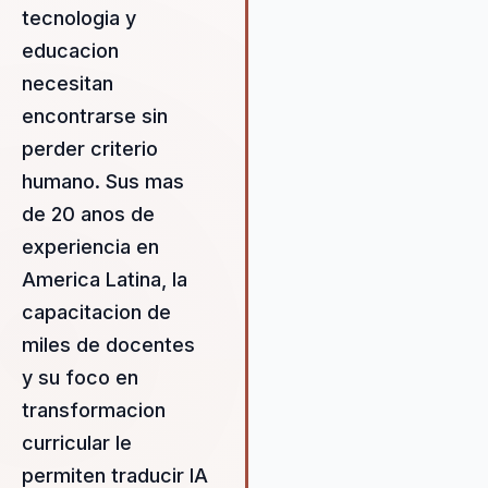
tecnologia y
práctica, permitiendo a las
organizaciones transformar s
educacion
cultura y resultados de mane
necesitan
sostenible. Nancy ofrece
encontrarse sin
herramientas aplicables desd
primer día, asegurando un i
perder criterio
medible en la productividad y
humano. Sus mas
liderazgo. Su capacidad para
de 20 anos de
personalizar soluciones segú
necesidades específicas de 
experiencia en
cliente garantiza que las
America Latina, la
estrategias implementadas 
capacitacion de
relevantes y efectivas. Nanc
trabaja estrechamente con l
miles de docentes
organizaciones para identific
y su foco en
áreas clave de mejora y
transformacion
desarrollar planes de acción
curricular le
impulsen el crecimiento y la
innovación. Su enfoque en la
permiten traducir IA