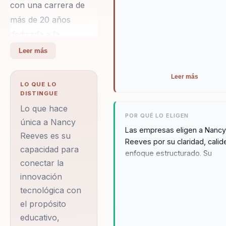
con una carrera de
más de 20 años
dedicada a la
innovación educativa
Leer más
en América Latina.
Como cofundadora de
Leer más
LO QUE LO
El Rincón del Viejo, ha
DISTINGUE
capacitado a más de
Lo que hace
POR QUÉ LO ELIGEN
14,000 docentes en la
única a Nancy
Las empresas eligen a Nanc
Reeves es su
adopción de
Reeves por su claridad, calid
capacidad para
tecnologías
enfoque estructurado. Su
conectar la
capacidad para dominar tanto
emergentes y Power
innovación
aula como el escenario,
Skills, siempre desde
traduciendo la complejidad e
tecnológica con
un enfoque ético y
acciones concretas, la convie
el propósito
humanocéntrico. Su
en una opción ideal para
educativo,
organizaciones que buscan
trabajo se centra en la