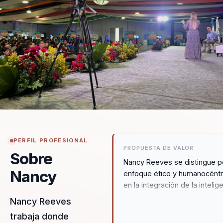
PERFIL PROFESIONAL
PROPUESTA DE VALOR
Sobre
Nancy Reeves se distingue p
Nancy
enfoque ético y humanocéntr
en la integración de la intelig
artificial y el desarrollo de P
Nancy Reeves
Skills. Su metodología combi
trabaja donde
visión estratégica con acción