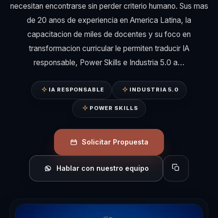
necesitan encontrarse sin perder criterio humano. Sus mas
de 20 anos de experiencia en America Latina, la
capacitacion de miles de docentes y su foco en
transformacion curricular le permiten traducir IA
responsable, Power Skills e Industria 5.0 a…
IA RESPONSABLE
INDUSTRIA 5.0
POWER SKILLS
Solicitar Propuesta
Hablar con nuestro equipo
Copiar perfil