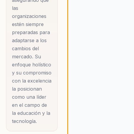
asegurando que
enfoque en el
las
desarrollo de Power
organizaciones
Skills, como el
estén siempre
liderazgo y la
preparadas para
colaboración, es
adaptarse a los
esencial para
cambios del
preparar a los
mercado. Su
estudiantes y
enfoque holístico
profesionales para un
y su compromiso
mundo laboral en
con la excelencia
constante cambio.
la posicionan
Además, Nancy ha
como una líder
participado en
en el campo de
la educación y la
conferencias
tecnología.
internacionales,
compartiendo sus