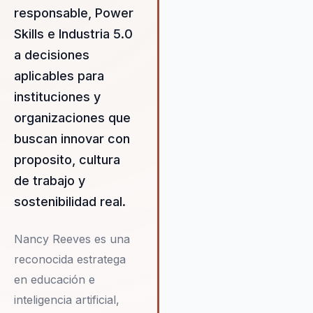
educación continua y el
responsable, Power
aprendizaje adaptativo aseg
Skills e Industria 5.0
que las organizaciones estén
siempre a la vanguardia de la
a decisiones
tendencias del sector. Adem
aplicables para
Nancy es una defensora
instituciones y
apasionada de la diversidad y
inclusión, promoviendo práct
organizaciones que
que fomentan un entorno de
buscan innovar con
trabajo equitativo y respetuo
proposito, cultura
Su compromiso con la excele
de trabajo y
y su dedicación a la mejora
continua hacen de Nancy una
sostenibilidad real.
aliada invaluable para cualqui
organización que busque
Nancy Reeves es una
prosperar en la era digital.
reconocida estratega
en educación e
inteligencia artificial,