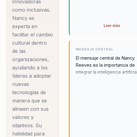
innovadoras
globales de
como inclusivas.
aprendizaje, lo que le
Nancy es
experta en
permite ofrecer
Leer más
facilitar el cambio
soluciones educativas
cultural dentro
innovadoras y
MENSAJE CENTRAL
de las
culturalmente
El mensaje central de Nancy
organizaciones,
pertinentes. Su
Reeves es la importancia de
ayudando a los
habilidad para traducir
integrar la inteligencia artificia
líderes a adoptar
las Power Skills de manera ét
la complejidad en
nuevas
humanocéntrica para transfo
acciones concretas y
tecnologías de
culturas organizacionales. Su
su comunicación clara
visión es conectar la innovac
manera que se
y cálida inspiran
con el propósito, asegurand
alineen con sus
las tecnologías emergentes 
transformaciones
valores y
utilicen para el beneficio de l
reales en las
objetivos. Su
personas y las comunidades.
organizaciones que
habilidad para
Nancy enfatiza la necesidad 