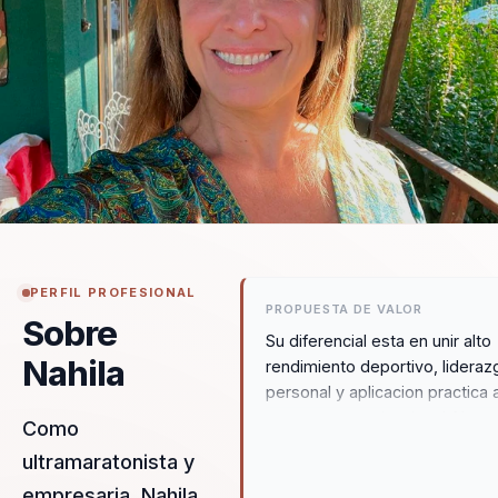
PERFIL PROFESIONAL
PROPUESTA DE VALOR
Sobre
Su diferencial esta en unir alto
Nahila
rendimiento deportivo, lideraz
personal y aplicacion practica a
contexto organizacional. No so
Como
inspira a ir mas lejos: ayuda a
ultramaratonista y
convertir esfuerzo, resiliencia 
empresaria, Nahila
preparacion en una forma