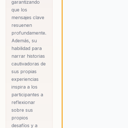
garantizando
enfoque en la
que los
educación se refleja
mensajes clave
en proyectos como
resuenen
'Mi cumbre Mi
profundamente.
decisión' y las
Además, su
expediciones de
habilidad para
Jóvenes Líderes
narrar historias
Mexicanos a la
cautivadoras de
Antártica, donde
sus propias
fomenta el liderazgo
experiencias
y la conciencia
inspira a los
ambiental entre los
participantes a
jóvenes. Nahila ha
reflexionar
impartido más de
sobre sus
propios
3,000 conferencias a
desafíos y a
más de 50,000