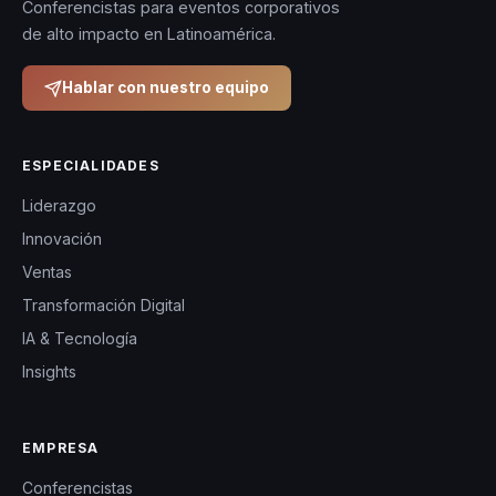
meta es alcanzable.
Conferencistas para eventos corporativos
de alto impacto en Latinoamérica.
Hablar con nuestro equipo
ESPECIALIDADES
Liderazgo
Innovación
Ventas
Transformación Digital
IA & Tecnología
Insights
EMPRESA
Conferencistas