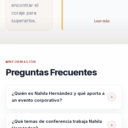
encontrar el
personas en diversos
coraje para
países, abordando
superarlos.
Leer más
temas de motivación,
liderazgo y
superación personal.
Su habilidad para
conectar con el
INFORMACIÓN
público y su enfoque
Preguntas Frecuentes
en resultados
tangibles la
convierten en una
¿Quién es Nahila Hernández y qué aporta a
opción ideal para
un evento corporativo?
empresas que
Nahila Hernandez es conferencista de motivacion,
buscan inspirar a sus
resiliencia y alto rendimiento. Desde su experiencia
¿Qué temas de conferencia trabaja Nahila
equipos. Con una
como ultramaratonista y empresaria, ayuda a equipos