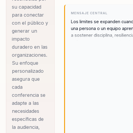
deportiva, Nahila es
su capacidad
MENSAJE CENTRAL
una empresaria y
para conectar
Los limites se expanden cuan
con el público y
emprendedora social
una persona o un equipo apre
generar un
comprometida con el
a sostener disciplina, resilienci
impacto
desarrollo de líderes
enfoque aun en escenarios de 
duradero en las
éticos y sustentables.
exigencia y desgaste.
organizaciones.
Ha trabajado en
Su enfoque
instituciones
personalizado
gubernamentales y
asegura que
empresas privadas, y
cada
actualmente es
conferencia se
presidenta de la
adapte a las
Fundación KW y
necesidades
socia fundadora de
específicas de
W Consultores. Su
la audiencia,