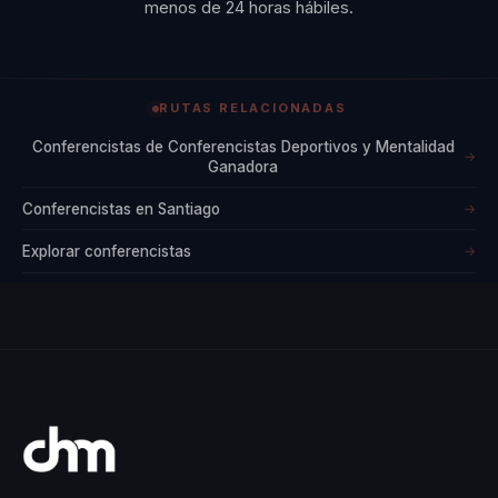
menos de 24 horas hábiles.
y profesionales
ofrece a los
asistentes
RUTAS RELACIONADAS
herramientas
prácticas para
Conferencistas de Conferencistas Deportivos y Mentalidad
→
Ganadora
enfrentar el cambio y
alcanzar el éxito.
Conferencistas en Santiago
→
Nahila no solo
Explorar conferencistas
→
inspira a través de
sus palabras, sino
que también actúa
como un modelo a
seguir, demostrando
que con dedicación y
esfuerzo, cualquier