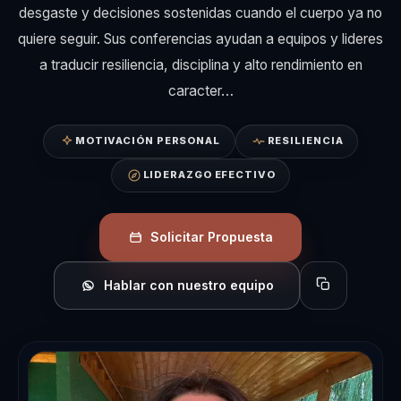
desgaste y decisiones sostenidas cuando el cuerpo ya no
quiere seguir. Sus conferencias ayudan a equipos y lideres
a traducir resiliencia, disciplina y alto rendimiento en
caracter…
MOTIVACIÓN PERSONAL
RESILIENCIA
LIDERAZGO EFECTIVO
Solicitar Propuesta
Hablar con nuestro equipo
Copiar perfil