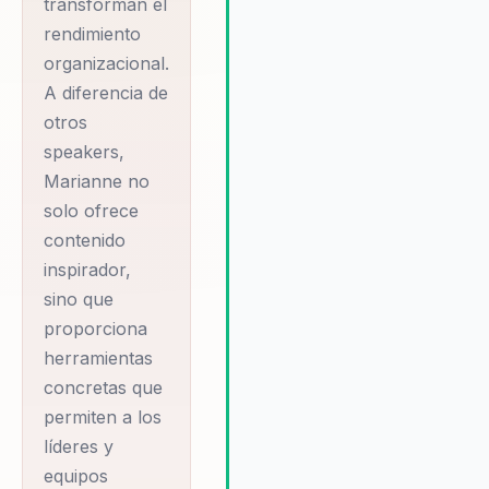
transforman el
neurociencia aplicada permite a
rendimiento
las empresas implementar
organizacional.
cambios significativos que
A diferencia de
resultan en un aumento del
compromiso y la satisfacción d
otros
los empleados, lo que a su vez
speakers,
impulsa el éxito organizacional 
Marianne no
largo plazo.
solo ofrece
contenido
inspirador,
sino que
proporciona
herramientas
concretas que
permiten a los
líderes y
equipos