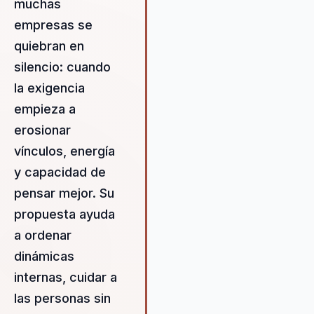
muchas
agotamiento a uno de rendimie
empresas se
óptimo, utilizando metodología
quiebran en
basadas en neurociencia y dise
conductual. Marianne ofrece un
silencio: cuando
cambio medible en la cultura
la exigencia
organizacional, promoviendo el
empieza a
bienestar y la productividad
sostenibles. Su propuesta de va
erosionar
radica en su habilidad para
vínculos, energía
identificar las necesidades
y capacidad de
específicas de cada organizaci
pensar mejor. Su
y adaptar sus estrategias para
maximizar el impacto positivo e
propuesta ayuda
el rendimiento y el bienestar de
a ordenar
los equipos. Esto se traduce en
dinámicas
una mejora significativa en la
motivación y el compromiso de
internas, cuidar a
los empleados, lo que a su vez
las personas sin
impulsa la productividad y el éxi