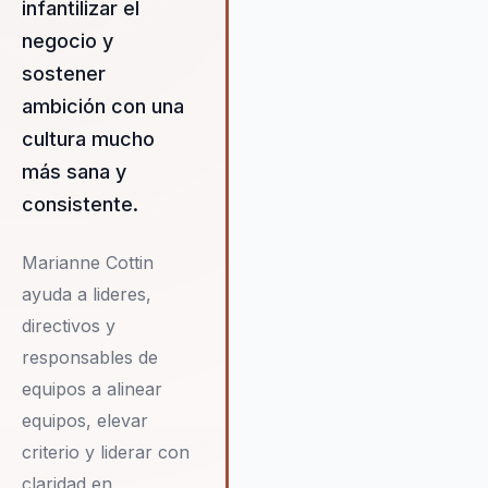
infantilizar el
organizacional. Marianne trabaja
estrechamente con sus cliente
negocio y
para asegurar que las solucione
sostener
implementadas sean efectivas 
ambición con una
sostenibles a largo plazo, crea
cultura mucho
un entorno de trabajo donde la
innovación y el rendimiento
más sana y
florecen.
consistente.
Marianne Cottin
ayuda a lideres,
directivos y
responsables de
equipos a alinear
equipos, elevar
criterio y liderar con
claridad en