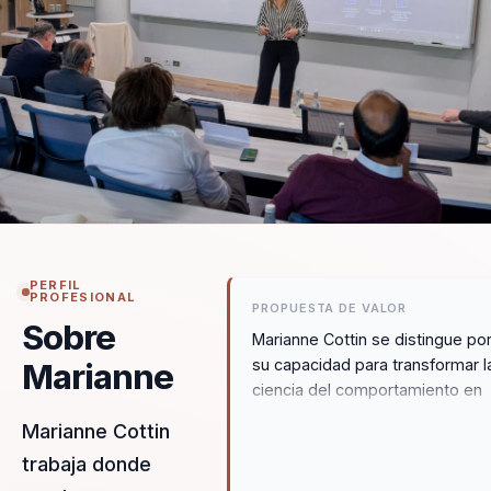
PERFIL
PROFESIONAL
PROPUESTA DE VALOR
Sobre
Marianne Cottin se distingue po
su capacidad para transformar l
Marianne
ciencia del comportamiento en
resultados tangibles para las
Marianne Cottin
organizaciones. Su enfoque en 
trabaja donde
Flow permite a las empresas
pasar de un estado de