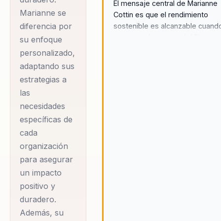
El mensaje central de Marianne
Marianne se
Cottin es que el rendimiento
diferencia por
sostenible es alcanzable cuand
se integra la ciencia del Flow co
su enfoque
el diseño conductual. Su visión 
personalizado,
transformar la forma en que las
adaptando sus
organizaciones operan,
estrategias a
promoviendo un entorno donde 
las
bienestar y la productividad
necesidades
coexisten armoniosamente.
Marianne cree firmemente que 
específicas de
éxito organizacional no debe
cada
lograrse a expensas del bienes
organización
personal, y trabaja para crear
para asegurar
estrategias que permitan a las
un impacto
empresas alcanzar sus objetiv
de manera saludable y sostenib
positivo y
Su enfoque se centra en capaci
duradero.
a los líderes y equipos para que
Además, su
puedan alcanzar su máximo