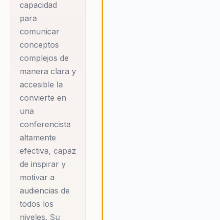
capacidad
potencial, promoviendo una
para
cultura de innovación,
comunicar
colaboración y crecimiento
continuo. Marianne está
conceptos
comprometida con ayudar a las
complejos de
organizaciones a crear un entor
manera clara y
de trabajo donde el rendimiento
accesible la
el bienestar no solo coexistan,
convierte en
sino que se potencien
una
mutuamente, asegurando el éxi
a largo plazo.
conferencista
altamente
efectiva, capaz
de inspirar y
motivar a
audiencias de
todos los
niveles. Su