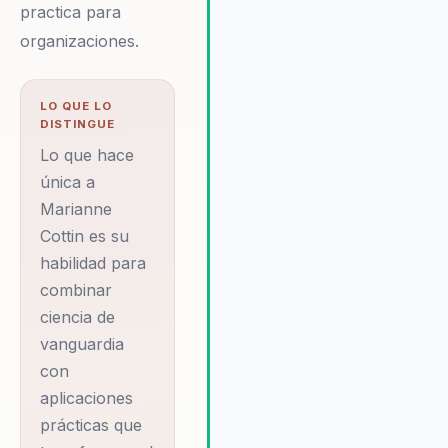
ofrece una solución integral a lo
practica para
desafíos actuales de las
organizaciones.
organizaciones. Sus conferenci
no solo motivan, sino que tamb
equipan a los equipos con las
LO QUE LO
herramientas necesarias para
DISTINGUE
mantener un alto rendimiento si
Lo que hace
comprometer su bienestar.
única a
Testimonios de clientes destac
Marianne
su capacidad para transformar l
cultura organizacional, mejoran
Cottin es su
la motivación y la productividad
habilidad para
manera sostenible. Marianne es
combinar
reconocida por su habilidad par
ciencia de
identificar áreas de mejora dent
vanguardia
de las organizaciones y desarrol
con
estrategias personalizadas que
aborden estos desafíos de
aplicaciones
manera efectiva. Su enfoque en 
prácticas que
ciencia del comportamiento y la