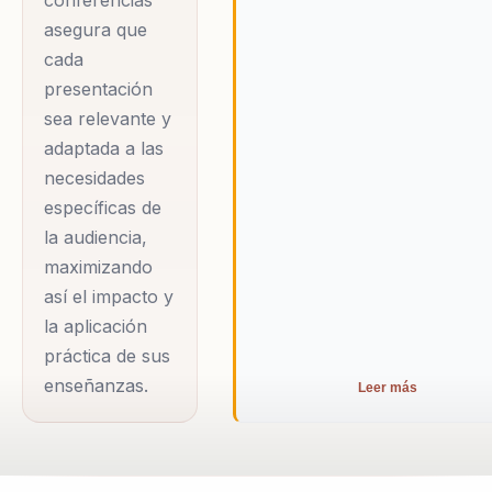
conferencias
adoptar este enfoque
auténtica,
asegura que
transformador.
generando cambios
cada
reales y duraderos
presentación
en la forma en que
sea relevante y
adaptada a las
las personas
necesidades
trabajan, lideran y
específicas de
rinden. Marianne
la audiencia,
ofrece estrategias
maximizando
basadas en ciencia
así el impacto y
para mantener el
la aplicación
foco y el bienestar a
práctica de sus
largo plazo, ideales
enseñanzas.
Leer más
para líderes,
creativos y equipos
de alto rendimiento.