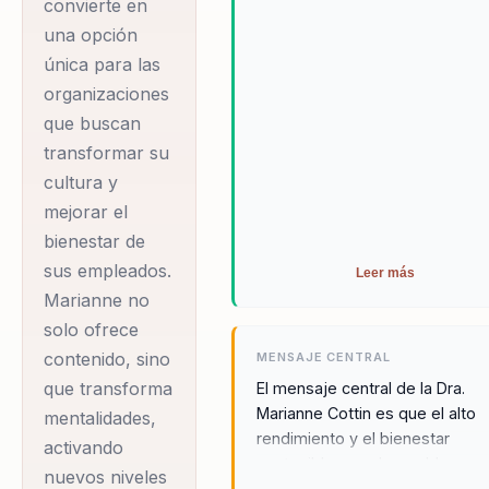
para implementar cambios
convierte en
máximo potencial sin
positivos en sus vidas y en sus
una opción
sacrificar su
entornos laborales.
única para las
bienestar personal y
organizaciones
profesional.
que buscan
Marianne es
transformar su
reconocida por su
cultura y
capacidad para
mejorar el
transformar
bienestar de
sus empleados.
mentalidades y
Leer más
Marianne no
activar nuevos
solo ofrece
niveles de
contenido, sino
MENSAJE CENTRAL
rendimiento a través
que transforma
El mensaje central de la Dra.
de sus conferencias
Marianne Cottin es que el alto
mentalidades,
inspiradoras y llenas
rendimiento y el bienestar
activando
de contenido útil. Su
sostenible son alcanzables a
nuevos niveles
través del Estado de Flow. Al