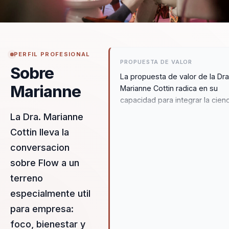
PERFIL PROFESIONAL
PROPUESTA DE VALOR
Sobre
La propuesta de valor de la Dra
Marianne
Marianne Cottin radica en su
capacidad para integrar la cien
de vanguardia con un enfoque
La Dra. Marianne
humano y emocional. Su
Cottin lleva la
especialidad en Estados de Fl
conversacion
permite a las organizaciones
transformar su rendimiento de
sobre Flow a un
manera sostenible, sin sacrifica
terreno
bienestar de sus empleados.
especialmente util
Marianne ofrece una metodolo
única que combina neurocienci
para empresa:
psicología positiva y diseño
foco, bienestar y