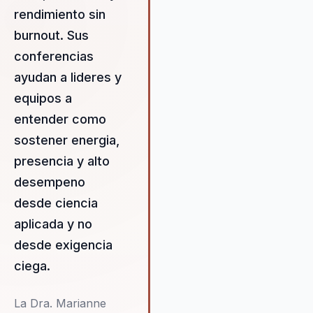
conductual, proporcionando a l
rendimiento sin
equipos las herramientas
necesarias para mantener el fo
burnout. Sus
la energía y la claridad en el
conferencias
tiempo. Esto se traduce en
ayudan a lideres y
resultados extraordinarios, co
una mayor cohesión de equipo
equipos a
líderes más efectivos y una cul
entender como
organizacional más saludable. 
sostener energia,
enfoque no solo mejora el
presencia y alto
rendimiento individual, sino qu
también fortalece la resiliencia
desempeno
organizacional, permitiendo a l
desde ciencia
empresas adaptarse mejor a l
aplicada y no
cambios y desafíos del entorn
laboral moderno. Marianne se
desde exigencia
dedica a empoderar a los líder
ciega.
para que inspiren a sus equipo
fomentando un ambiente de
La Dra. Marianne
trabajo donde la innovación y e