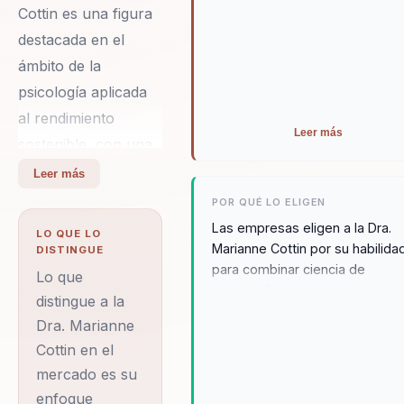
bienestar prosperan
Cottin es una figura
conjuntamente.
destacada en el
ámbito de la
psicología aplicada
al rendimiento
Leer más
sostenible, con una
trayectoria que
Leer más
abarca más de diez
POR QUÉ LO ELIGEN
años de experiencia
Las empresas eligen a la Dra.
LO QUE LO
en escenarios
Marianne Cottin por su habilida
DISTINGUE
para combinar ciencia de
globales. Ha
Lo que
vanguardia con una conexión
trabajado en
distingue a la
humana auténtica. Sus
Dra. Marianne
universidades y
conferencias no solo informan,
Cottin en el
organizaciones de
sino que transforman la forma 
que las personas trabajan y
mercado es su
renombre,
lideran. Marianne ofrece
enfoque