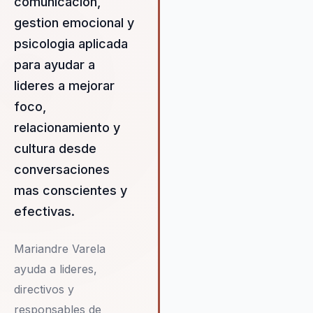
comunicacion,
propuesta de valor de Maria
se centra en capacitar a los
gestion emocional y
líderes y equipos para que
psicologia aplicada
desarrollen una comunicació
para ayudar a
consciente y efectiva, lo que
lideres a mejorar
traduce en un mejor
entendimiento y colaboració
foco,
dentro de la organización. Su
relacionamiento y
enfoque integral aborda tanto
cultura desde
aspectos técnicos como
emocionales de la comunicac
conversaciones
permitiendo a los equipos su
mas conscientes y
barreras y alcanzar un nivel 
efectivas.
cohesión que impulsa el éxit
organizacional. Además, Mar
ofrece un acompañamiento
Mariandre Varela
continuo que asegura la
ayuda a lideres,
implementación efectiva de l
directivos y
estrategias comunicacionale
responsables de
garantizando que los cambio