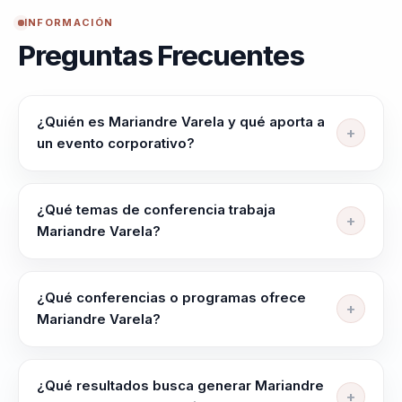
INFORMACIÓN
Preguntas Frecuentes
¿Quién es Mariandre Varela y qué aporta a
un evento corporativo?
Mariandre Varela ayuda a lideres, directivos y
responsables de equipos a alinear equipos, elevar
¿Qué temas de conferencia trabaja
criterio y liderar con claridad en contextos complejos.
Mariandre Varela?
Su enfoque integra neurociencia y comportamiento
Mariandre Varela trabaja temas como Neuro-
en decisiones practicas.
Comunicación, Conciencia Gestual, Inteligencia
¿Qué conferencias o programas ofrece
Emocional, Psicología del Cuerpo, Gestión de
Mariandre Varela?
Emociones y Psico-Neurolingüística.
Su oferta incluye programas como "Transformación
Comunicacional para Equipos de Alto Rendimiento",
¿Qué resultados busca generar Mariandre