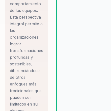
general de los equipos. Ade
comportamiento
su compromiso con el éxito 
de los equipos.
sus clientes se refleja en su
Esta perspectiva
enfoque personalizado y su
integral permite a
disposición para ofrecer un
las
acompañamiento continuo,
organizaciones
asegurando que las estrateg
implementadas sean sosteni
lograr
a largo plazo. Esto no solo m
transformaciones
la dinámica interna, sino que
profundas y
también fortalece la capacid
sostenibles,
la organización para adaptar
diferenciándose
los cambios del mercado y
de otros
enfrentar nuevos desafíos c
confianza y claridad.
enfoques más
tradicionales que
pueden ser
limitados en su
alcance.