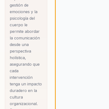
las necesidades específicas
gestión de
cada organización asegura q
emociones y la
resultados sean relevantes y
psicología del
aplicables, convirtiéndola en
opción preferida para líderes
cuerpo le
buscan un cambio real.
permite abordar
la comunicación
desde una
perspectiva
holística,
asegurando que
cada
intervención
tenga un impacto
duradero en la
cultura
organizacional.