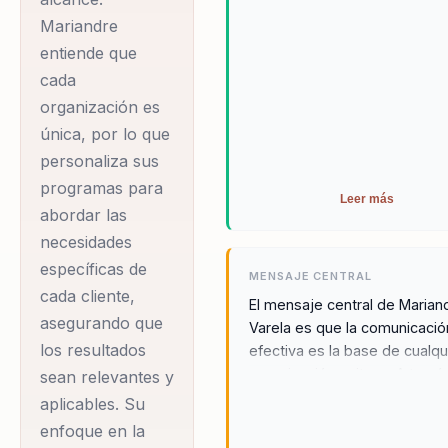
Mariandre
entiende que
cada
organización es
única, por lo que
personaliza sus
programas para
Leer más
abordar las
necesidades
específicas de
MENSAJE CENTRAL
cada cliente,
El mensaje central de Marian
asegurando que
Varela es que la comunicació
los resultados
efectiva es la base de cualqu
organización exitosa. A travé
sean relevantes y
la integración de neurocienci
aplicables. Su
psicología, Mariandre transf
enfoque en la
la forma en que los equipos 