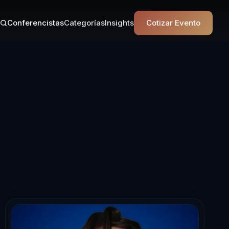
Conferencistas
Categorías
Insights
Cotizar Evento
onferencista e