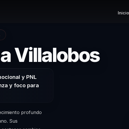
Inicio
A
– C
a Villalobos
mocional y PNL
nza y foco para
ecimiento profundo
ano. Sus