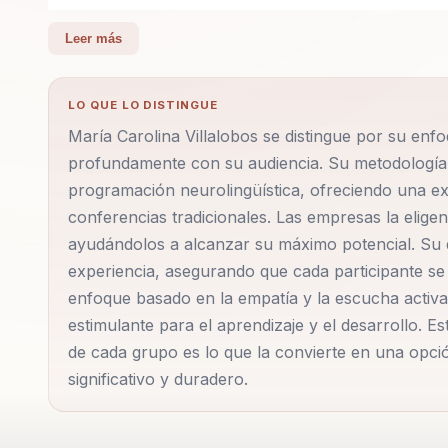
A lo largo de su carrera, ha trabajado con personas 
Leer más
blandas, gestión emocional y desarrollo de la fuerza
y la gestión del cambio, proporciona herramientas prá
LO QUE LO DISTINGUE
rendimiento organizacional. Empresas y organizacion
María Carolina Villalobos se distingue por su enf
y la motivación en un entorno empresarial en const
profundamente con su audiencia. Su metodología in
programación neurolingüística, ofreciendo una ex
María Carolina es conocida por su capacidad para c
conferencias tradicionales. Las empresas la eligen
necesidades individuales, lo que la convierte en una
ayudándolos a alcanzar su máximo potencial. Su di
integral la hace ideal para eventos corporativos y 
experiencia, asegurando que cada participante se 
el crecimiento personal a través de historias impactan
enfoque basado en la empatía y la escucha activa
estimulante para el aprendizaje y el desarrollo. E
de cada grupo es lo que la convierte en una opc
Las conferencias de María Carolina Villalobos son e
significativo y duradero.
productividad en equipos de trabajo. Su enfoque en 
herramientas prácticas para fortalecer la comunicació
empresas eligen a María Carolina por su habilidad p