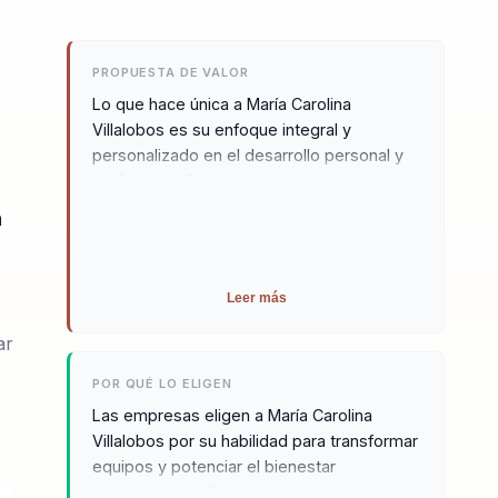
PROPUESTA DE VALOR
Lo que hace única a María Carolina
Villalobos es su enfoque integral y
personalizado en el desarrollo personal y
profesional. Su capacidad para conectar
con las personas y adaptar sus
a
metodologías a las necesidades
individuales la convierte en una mentora
clave para el crecimiento integral. Las
Leer más
empresas que la contratan pueden esperar
un impacto positivo en la motivación y el
ar
rendimiento de sus equipos, gracias a su
enfoque en el desarrollo emocional y la
POR QUÉ LO ELIGEN
gestión del cambio. María Carolina se
Las empresas eligen a María Carolina
distingue por su habilidad para identificar
Villalobos por su habilidad para transformar
las áreas de mejora dentro de un equipo y
equipos y potenciar el bienestar
ofrecer soluciones prácticas que impulsan
organizacional. Sus conferencias son