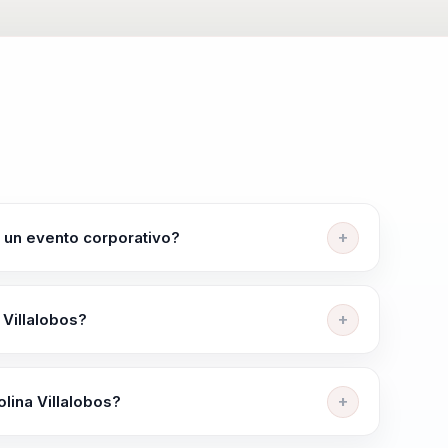
des psicosociales juegan un papel fundamental en la
ina aborda cómo desarrollar competencias emocionales y
, destacando la importancia de la autenticidad y el
u enfoque en la autenticidad permite a las personas
to personal y profesional.
a un evento corporativo?
 en crecimiento personal con más de 10 años de
 Villalobos?
to Personal, Inteligencia Emocional, Programación
andas y Autoconocimiento.
lina Villalobos?
 Gestión Emocional", "Desarrollo de Habilidades