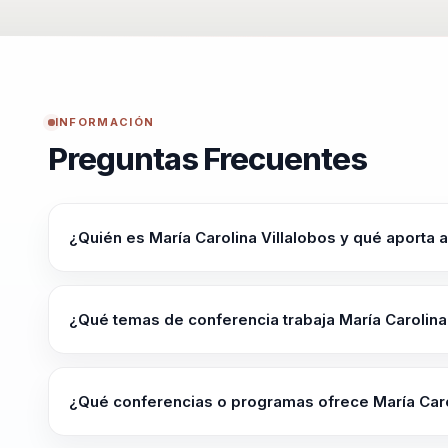
su máximo potencial.
En un mundo cada vez más digitalizado, las habilida
comunicación y la interacción humana. María Carol
INFORMACIÓN
sociales para navegar con éxito en la era tecnológica
Preguntas Frecuentes
autoconocimiento como pilares del éxito personal. S
encontrar su verdadera voz y potenciar su crecimien
¿Quién es María Carolina Villalobos y qué aporta 
María Carolina Villalobos es una destacada facilitadora
experiencia en el campo del desarrollo humano.
¿Qué temas de conferencia trabaja María Carolina
María Carolina Villalobos trabaja temas como Crecimien
Neurolingüística, Gestión del Bienestar, Habilidades Bl
¿Qué conferencias o programas ofrece María Caro
Su oferta incluye programas como "Bienestar Integral y