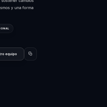
a sostener cambios
mismos y una forma
IONAL
tro equipo
Copiar perfil para compartir