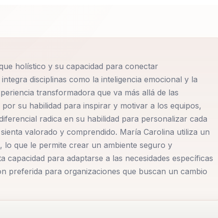
y organizaciones en el fortalecimiento de habilidades
 interior. Su metodología, basada en el desarrollo emociona
cticas para fortalecer la comunicación, la resiliencia y el
es confían en sus conferencias para potenciar el liderazg
oque holístico y su capacidad para conectar
ante evolución.
tegra disciplinas como la inteligencia emocional y la
periencia transformadora que va más allá de las
onectar con las personas y adaptar su metodología a las
 por su habilidad para inspirar y motivar a los equipos,
 mentora clave para el crecimiento integral. Su enfoque
ferencial radica en su habilidad para personalizar cada
de desarrollo humano, donde promueve el cambio positivo y
sienta valorado y comprendido. María Carolina utiliza un
tes y estrategias efectivas.
, lo que le permite crear un ambiente seguro y
sta capacidad para adaptarse a las necesidades específicas
ión preferida para organizaciones que buscan un cambio
xperiencias transformadoras que impulsan el bienestar y la
el desarrollo emocional y la gestión del cambio proporcion
n, la resiliencia y el rendimiento organizacional. Las
ara inspirar y motivar a los equipos, ayudándolos a alcanza