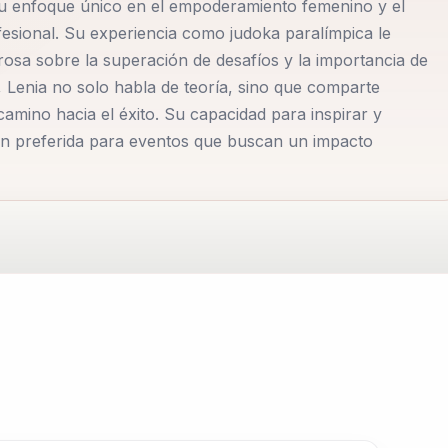
su enfoque único en el empoderamiento femenino y el
ad de salir de la zona de confort para lograr metas
sional. Su experiencia como judoka paralímpica le
rosa sobre la superación de desafíos y la importancia de
as, Lenia no solo habla de teoría, sino que comparte
ia Ruvalcaba para sus eventos obtienen más que una simp
camino hacia el éxito. Su capacidad para inspirar y
 que inspira y motiva a los asistentes a superar sus propi
ión preferida para eventos que buscan un impacto
 y transmitir mensajes poderosos la ha posicionado como un
miento femenino, utilizando su plataforma para abogar po
 historia de vida es un testimonio de la fuerza y la
o competitivo, y su mensaje resuena profundamente en
ra cuyo impacto va más allá del tatami. Su habilidad para
personal y profesional la convierte en una opción ideal pa