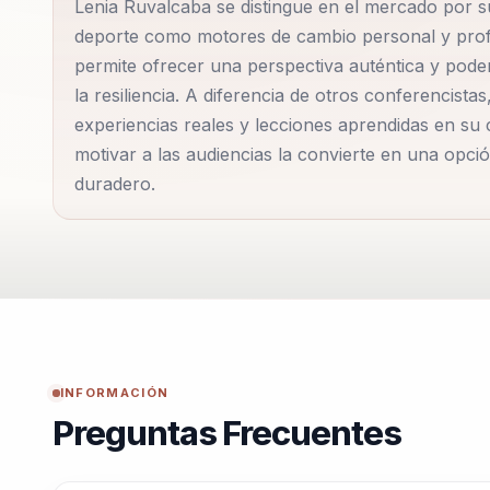
Lenia Ruvalcaba se distingue en el mercado por 
importancia del esfuerzo, la resiliencia y la capacid
deporte como motores de cambio personal y profe
significativas.
permite ofrecer una perspectiva auténtica y pode
la resiliencia. A diferencia de otros conferencist
Las empresas y organizaciones que contratan a Len
experiencias reales y lecciones aprendidas en su 
conferencia; reciben una experiencia transformadora
motivar a las audiencias la convierte en una opc
límites. Su capacidad para conectar con el público
duradero.
de las conferencistas más solicitadas en su campo.
Lenia también es una defensora activa del empodera
la igualdad de género y la inclusión en el deporte. Su
determinación necesarias para triunfar en un mund
audiencias de todas las edades y antecedentes.
INFORMACIÓN
Preguntas Frecuentes
En resumen, Lenia Ruvalcaba es una figura inspirado
motivar y empoderar a otros a través de su historia 