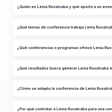
eventos que buscan dejar una impresión duradera en
¿Quién es Lenia Ruvalcaba y qué aporta a un even
Lenia Ruvalcaba es paralímpica mexicana y conferencist
fortalecer fortaleza mental, disciplina y capacidad de e
¿Qué temas de conferencia trabaja Lenia Ruvalca
extraordinaria.
Lenia Ruvalcaba trabaja temas como Empoderamiento Fe
Superación Personal, Motivación y Inclusión y Diversida
¿Qué conferencias o programas ofrece Lenia Ruv
evento, el nivel de la audiencia y el tipo de reto que la 
Su oferta incluye programas como "Detrás de la Medalla
En esta conferencia, Lenia Ruvalcaba comparte su inspir
¿Qué resultados busca generar Lenia Ruvalcaba e
paralímpico.
Lenia Ruvalcaba busca dejar más claridad para decidir b
equipos y una conversación útil que se pueda sostener
¿Cómo se adapta la conferencia de Lenia Ruvalca
dejar criterios aplicables y no solo una inspiración mom
La conferencia se adapta en contenido, duración e inte
del evento. La sesión puede orientarse a líderes empre
¿Por qué contratar a Lenia Ruvalcaba para una con