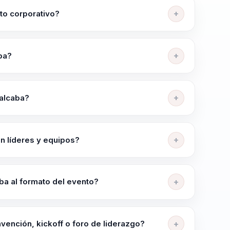
 sus participantes.
to corporativo?
a de resiliencia y superación. Ayuda a empresas a
nfrentar adversidad desde una historia deportiva
ba?
menino, Deporte y Alto Rendimiento, Resiliencia,
d. La conversación se ordena según el objetivo del
alcaba?
organización quiere trabajar.
" y "Historia de Vida y Aprendizajes del Deporte".
adora historia de superación y éxito en el deporte
n líderes y equipos?
ajo presión, mejor coordinación entre líderes y
 después del evento. La sesión está pensada para
ba al formato del evento?
entánea.
nsidad según la audiencia, el objetivo y el momento
sariales, equipos deportivos, organizaciones
vención, kickoff o foro de liderazgo?