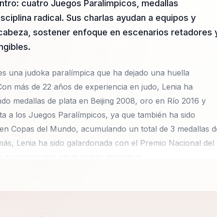
ntro: cuatro Juegos Paralimpicos, medallas
sciplina radical. Sus charlas ayudan a equipos y
 cabeza, sostener enfoque en escenarios retadores 
ngibles.
 es una judoka paralímpica que ha dejado una huella
Con más de 22 años de experiencia en judo, Lenia ha
do medallas de plata en Beijing 2008, oro en Río 2016 y
ita a los Juegos Paralímpicos, ya que también ha sido
 en Copas del Mundo, acumulando un total de 3 medallas d
más, Lenia ha sido galardonada con el Premio Nacional del
 excepcionales en el ámbito deportivo.
u experiencia personal para motivar a otros a alcanzar sus
to femenino y el deporte como herramientas para el
harlas, Lenia comparte valiosas lecciones sobre la