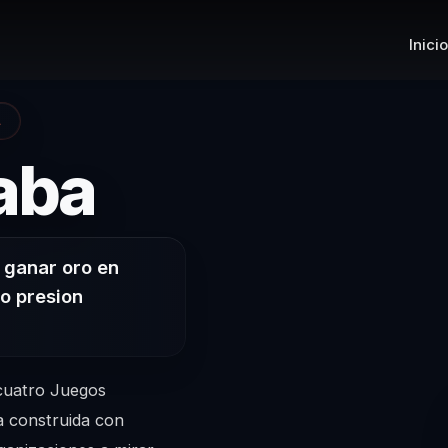
Inicio
A
– Conferen
aba
 ganar oro en
jo presion
 cuatro Juegos
a construida con