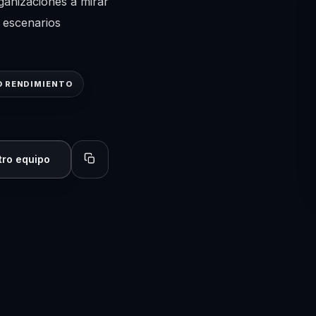
rganizaciones a mirar
 escenarios
O RENDIMIENTO
tro equipo
Copiar perfil para compartir