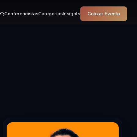
Conferencistas
Categorías
Insights
Cotizar Evento
cista en Empod