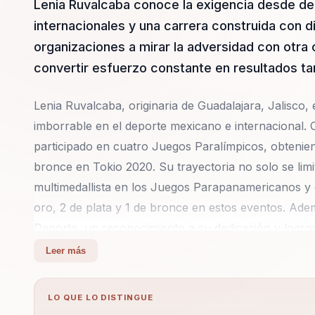
Lenia Ruvalcaba conoce la exigencia desde de
internacionales y una carrera construida con di
organizaciones a mirar la adversidad con otra
convertir esfuerzo constante en resultados ta
Lenia Ruvalcaba, originaria de Guadalajara, Jalisco,
imborrable en el deporte mexicano e internacional. 
participado en cuatro Juegos Paralímpicos, obtenien
bronce en Tokio 2020. Su trayectoria no solo se lim
multimedallista en los Juegos Parapanamericanos y
oro, 2 de plata y 1 de bronce en estos eventos. Ade
Deporte, un reconocimiento a su dedicación y logros
Leer más
Lenia es una conferencista apasionada que utiliza s
objetivos. Su enfoque se centra en el empoderamien
LO QUE LO DISTINGUE
desarrollo personal y profesional. A través de sus c