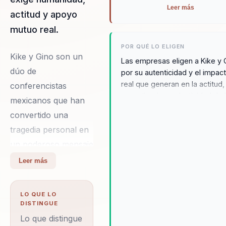
Leer más
actitud y apoyo
mutuo real.
POR QUÉ LO ELIGEN
Kike y Gino son un
Las empresas eligen a Kike y 
dúo de
por su autenticidad y el impac
real que generan en la actitud, 
conferencistas
empatía y la productividad de 
mexicanos que han
equipos. Su historia conmove
convertido una
y su enfoque práctico ofrecen
tragedia personal en
experiencia única que resuena
profundamente con las audienc
un poderoso mensaje
Los testimonios de clientes
de vida. En 2010, Kike
Leer más
destacan cómo sus conferenc
sufrió un accidente
han transformado la cultura
que lo dejó en estado
organizacional, fomentando u
LO QUE LO
ambiente de inclusión y resilie
vegetativo
DISTINGUE
Kike y Gino no solo inspiran, s
persistente. En
Lo que distingue
que proporcionan herramienta