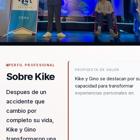
PERFIL PROFESIONAL
PROPUESTA DE VALOR
Sobre Kike
Kike y Gino se destacan por s
capacidad para transformar
Despues de un
experiencias personales en
lecciones universales que
accidente que
resuenan con cualquier audienc
cambio por
Su enfoque único combina
completo su vida,
emoción y estrategia,
proporcionando herramientas
Kike y Gino
prácticas para enfrentar la
transformaron una