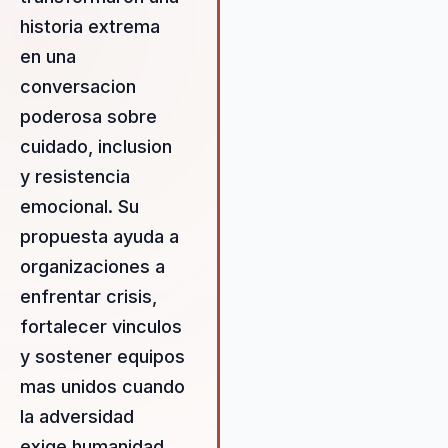
adversidad y fomentar la inclus
historia extrema
Lo que los hace únicos es su
en una
habilidad para conectar a nivel
emocional con el público, dej
conversacion
un impacto duradero que se
poderosa sobre
traduce en cambios reales de
cuidado, inclusion
de las organizaciones. Su
metodología se centra en el
y resistencia
desarrollo de la resiliencia y el
emocional. Su
liderazgo, ofreciendo resultad
propuesta ayuda a
medibles en la actitud y
productividad de los equipos.
organizaciones a
enfrentar crisis,
fortalecer vinculos
y sostener equipos
mas unidos cuando
la adversidad
exige humanidad,