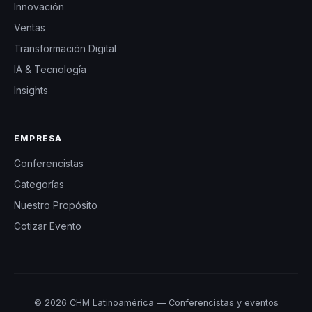
En resumen, Kike y
Innovación
Gino son
Ventas
conferencistas que
Transformación Digital
no solo inspiran, sino
IA & Tecnología
que impulsan el
Insights
cambio. Su enfoque
emocional y
EMPRESA
auténtico genera un
Conferencistas
impacto profundo y
Categorías
duradero en las
Nuestro Propósito
organizaciones,
Cotizar Evento
convirtiendo sus
conferencias en
experiencias
transformadoras.
© 2026 CHM Latinoamérica — Conferencistas y eventos