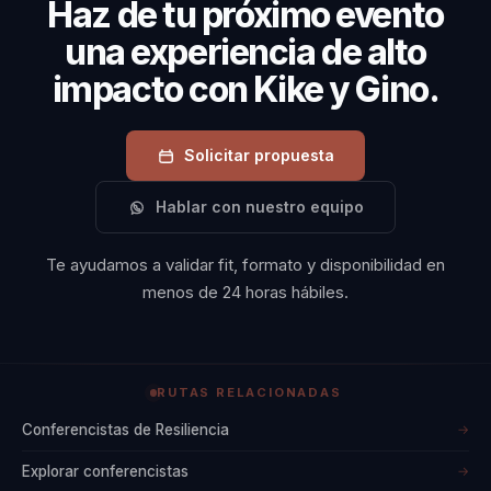
Haz de tu próximo evento
eligen por su
autenticidad y el
una experiencia de alto
impacto real que
impacto con Kike y Gino.
generan en la actitud
y la productividad de
Solicitar propuesta
los equipos.
Hablar con nuestro equipo
Kike y Gino
representan una
Te ayudamos a validar fit, formato y disponibilidad en
inversión de alto
menos de 24 horas hábiles.
impacto para
cualquier evento. Su
historia real,
RUTAS RELACIONADAS
conmovedora y
Conferencistas de Resiliencia
→
poderosa, logra
Explorar conferencistas
→
inspirar, emocionar y