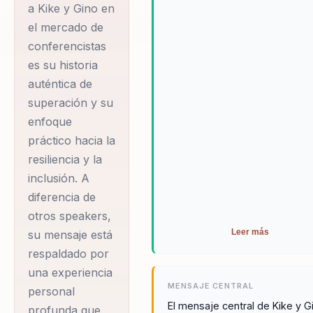
contra de todo
a Kike y Gino en
efectivas para el cambio, lo q
el mercado de
pronóstico,
los convierte en una inversión
valiosa para cualquier
conferencistas
sobrevivió y logró
organización.
es su historia
una recuperación
auténtica de
casi milagrosa. Gino,
superación y su
su hermano, lo
enfoque
acompañó en cada
práctico hacia la
paso del proceso,
resiliencia y la
tomando decisiones
inclusión. A
médicas y siendo su
diferencia de
soporte emocional. A
otros speakers,
partir de este viaje de
Leer más
su mensaje está
adversidad, Kike y
respaldado por
Gino desarrollaron
una experiencia
MENSAJE CENTRAL
personal
un proyecto de vida
El mensaje central de Kike y G
profunda que
que hoy ha