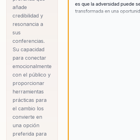
es que la adversidad puede s
añade
impactado a miles de
transformada en una oportuni
credibilidad y
personas en América
para el crecimiento personal y
resonancia a
profesional. A través de su his
Latina. Han
sus
de superación, enseñan que c
compartido su
resiliencia, liderazgo e inclusió
conferencias.
experiencia en
es posible enfrentar cualquier
Su capacidad
medios, redes
desafío y salir fortalecido. Su
para conectar
enfoque emocional y auténtic
sociales y
emocionalmente
inspira a las audiencias a adop
conferencias tanto
con el público y
una mentalidad de crecimiento
presenciales como
proporcionar
ver más allá de las limitaciones
virtuales, motivando
herramientas
a empresas,
prácticas para
universidades e
el cambio los
convierte en
instituciones.
una opción
preferida para
Su enfoque se centra