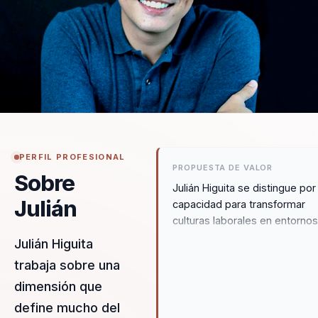
PERFIL PROFESIONAL
PROPUESTA DE VALOR
Sobre
Julián Higuita se distingue por
Julián
capacidad para transformar
culturas laborales en entorno
felicidad sostenible. Su enfoq
Julián Higuita
único combina modelos
trabaja sobre una
innovadores como CLICK
dimensión que
Organizacional y LEAN HAPPI
ofreciendo a las organizacion
define mucho del