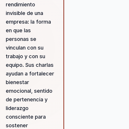
herramientas prácticas para
rendimiento
mejorar el bienestar de sus
invisible de una
empleados. Julián convierte l
necesidad organizacional de
empresa: la forma
mejorar la satisfacción laboral
en que las
un resultado tangible de felic
personas se
y compromiso, ayudando a la
empresas a retener talento y
vinculan con su
fomentar una cultura de traba
trabajo y con su
positiva. Sus conferencias es
equipo. Sus charlas
diseñadas para empoderar a 
líderes, proporcionándoles la
ayudan a fortalecer
habilidades necesarias para
bienestar
inspirar y motivar a sus equipo
emocional, sentido
implementar sus estrategias, 
de pertenencia y
organizaciones experimentan
aumento en la retención de
liderazgo
talento y en la satisfacción lab
consciente para
lo que se traduce en un retor
sostener
inversión tangible.