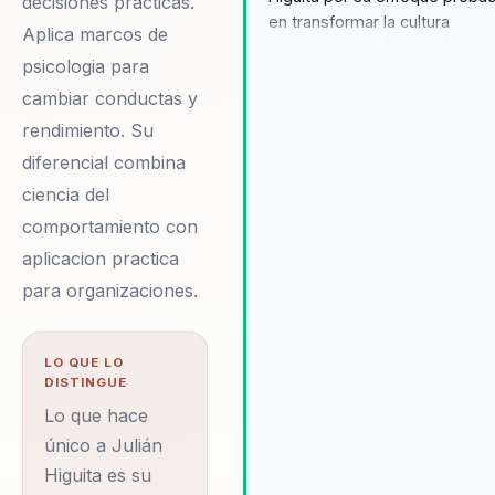
decisiones practicas.
en transformar la cultura
Aplica marcos de
organizacional. Sus conferenc
psicologia para
no solo inspiran, sino que tam
cambiar conductas y
ofrecen un camino claro hacia 
mejora del bienestar laboral.
rendimiento. Su
Testimonios de líderes
diferencial combina
empresariales destacan cóm
ciencia del
Julián ha ayudado a sus equip
comportamiento con
encontrar propósito y satisfa
en el trabajo, reduciendo el e
aplicacion practica
y aumentando el compromiso.
para organizaciones.
capacidad para conectar con 
audiencias y ofrecer solucion
prácticas hace que sea una
LO QUE LO
elección preferida para quien
DISTINGUE
buscan un cambio real y dura
Lo que hace
Al implementar sus estrategia
único a Julián
las organizaciones experimen
Higuita es su
un aumento en la retención d