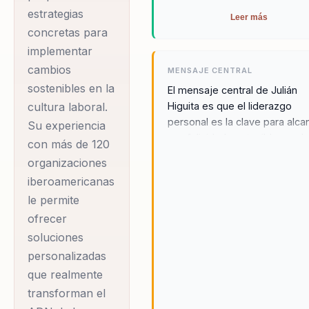
estrategias
Leer más
concretas para
implementar
cambios
MENSAJE CENTRAL
sostenibles en la
El mensaje central de Julián
Higuita es que el liderazgo
cultura laboral.
personal es la clave para alca
Su experiencia
una felicidad sostenible en el
con más de 120
trabajo. A través de sus
organizaciones
conferencias, Julián ofrece un
iberoamericanas
combinación única de ciencia 
le permite
comportamiento y aplicacion
prácticas, lo que le permite
ofrecer
abordar los desafíos
soluciones
organizacionales desde una
personalizadas
perspectiva integral. Su enfo
que realmente
se centra en empoderar a los
transforman el
líderes, proporcionándoles la