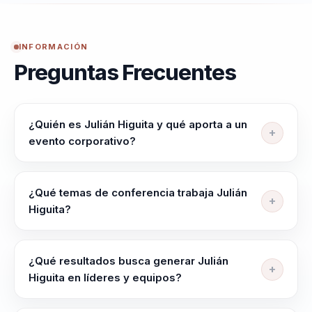
INFORMACIÓN
Preguntas Frecuentes
¿Quién es Julián Higuita y qué aporta a un
evento corporativo?
Julián Higuita ayuda a lideres, directivos y
responsables de equipos a alinear equipos, elevar
¿Qué temas de conferencia trabaja Julián
criterio y liderar con claridad en contextos complejos.
Higuita?
Su enfoque integra neurociencia y comportamiento
Julián Higuita trabaja temas como Liderazgo
en decisiones practicas.
Personal, Felicidad Organizacional, Bienestar Laboral,
¿Qué resultados busca generar Julián
Culturas Conscientes, Fidelización del Talento y
Higuita en líderes y equipos?
Employee Experience.
Julián Higuita busca dejar más claridad para decidir