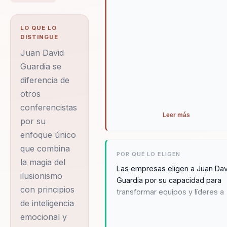
principios de
inteligencia
LO QUE LO
emocional y
DISTINGUE
liderazgo efectivo. A
Juan David
lo largo de más de
Guardia se
diferencia de
15 años de carrera,
otros
ha realizado más de
conferencistas
1000
Leer más
por su
presentaciones en
enfoque único
12 países,
que combina
impactando a
POR QUÉ LO ELIGEN
la magia del
audiencias de
Las empresas eligen a Juan Dav
ilusionismo
Guardia por su capacidad para
diversas culturas y
con principios
transformar equipos y líderes a
contextos. Su
de inteligencia
través de conferencias que
capacidad para
combinan la magia del ilusionis
emocional y
con principios de inteligencia