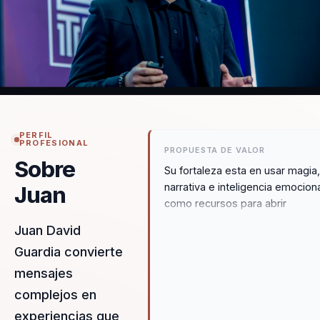
PERFIL
PROFESIONAL
PROPUESTA DE VALOR
Sobre
Su fortaleza esta en usar magia
narrativa e inteligencia emocion
Juan
como recursos para abrir
conversaciones que normalmen
Juan David
se olvidan rapido. Convierte una
Guardia convierte
conferencia en una experiencia
inmersiva que deja recordacion
mensajes
aprendizaje y movilizacion real.
complejos en
experiencias que