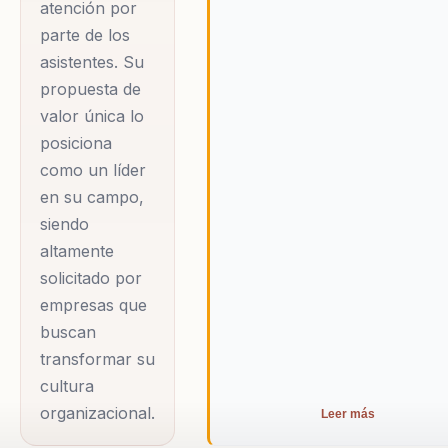
atención por
su profundo
parte de los
entendimiento de las
asistentes. Su
dinámicas humanas
propuesta de
y su habilidad para
valor única lo
generar cambios
posiciona
tangibles en equipos
como un líder
en su campo,
y organizaciones.
siendo
Su propuesta de
altamente
valor única radica
solicitado por
en la fusión de la
empresas que
magia del
buscan
ilusionismo con
transformar su
principios científicos
cultura
y prácticos, lo que
organizacional.
Leer más
lo convierte en un