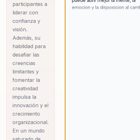
puede abrir mejor la mente, la
participantes a
experiencias
emocion y la disposicion al cam
liderar con
que un mensaje correcto pero
transformadoras
confianza y
predecible.
que utiliza la magia
visión.
como una poderosa
Además, su
metáfora para
habilidad para
descubrir el
desafiar las
propósito individual
creencias
y colectivo. Su
limitantes y
enfoque
fomentar la
multisensorial
creatividad
impulsa la
integra elementos
innovación y el
de neurociencia y
crecimiento
psicología,
organizacional.
empoderando a los
En un mundo
participantes a
saturado de