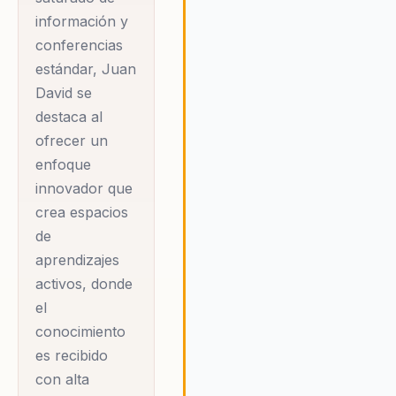
liderar con
información y
confianza y visión.
conferencias
Su capacidad para
estándar, Juan
personalizar cada
David se
conferencia a las
destaca al
necesidades
ofrecer un
específicas de la
enfoque
organización
innovador que
garantiza relevancia
crea espacios
de
y un impacto
aprendizajes
duradero.
activos, donde
el
Las empresas eligen
conocimiento
a Juan David no
es recibido
solo por su talento
con alta
artístico, sino por