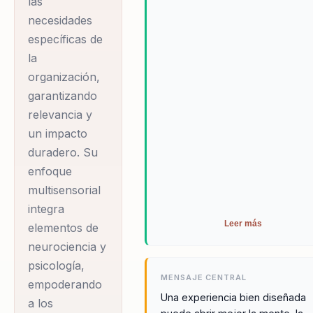
las
efectivas y
necesidades
empáticas. A través
específicas de
de ejercicios
la
prácticos y relatos
organización,
inspiradores,
garantizando
enseña a los
relevancia y
equipos a convertir
un impacto
desafíos
duradero. Su
emocionales en
enfoque
oportunidades,
multisensorial
fomentando la
integra
cohesión y la
Leer más
elementos de
productividad.
neurociencia y
psicología,
MENSAJE CENTRAL
empoderando
Juan David es un
Una experiencia bien diseñada
a los
creador de