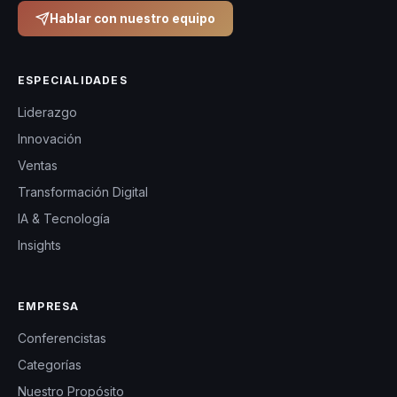
de adaptar sus
Hablar con nuestro equipo
mensajes a las
necesidades
específicas de
ESPECIALIDADES
cada audiencia.
Liderazgo
Innovación
Ventas
Transformación Digital
IA & Tecnología
Insights
EMPRESA
Conferencistas
Categorías
Nuestro Propósito