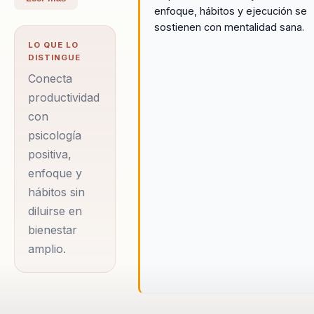
enfoque, hábitos y ejecución se
potencial humano.
sostienen con mentalidad sana.
Egresado de la
LO QUE LO
Facultad de
DISTINGUE
Odontología de la
Conecta
UANL, ha
productividad
con
dedicado su vida
psicología
profesional a la
positiva,
enseñanza y
enfoque y
promoción de la
hábitos sin
psicología positiva
diluirse en
y el liderazgo
bienestar
efectivo. Su
amplio.
especialización en
Programación
Neurolingüística y