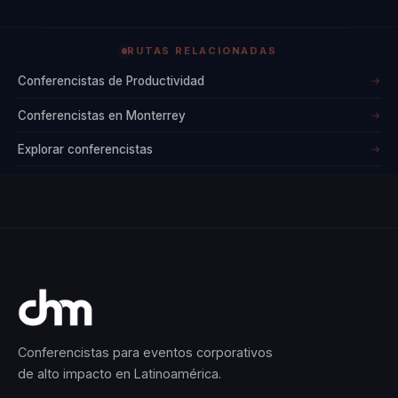
pueden conducir a
cambios
RUTAS RELACIONADAS
significativos tanto
Conferencistas de Productividad
→
a nivel personal
Conferencistas en Monterrey
→
como comunitario.
Además, su
Explorar conferencistas
→
habilidad para
conectar con el
público y su
pasión por el
desarrollo humano
lo han convertido
en un
conferencista muy
Conferencistas para eventos corporativos
de alto impacto en Latinoamérica.
solicitado, capaz