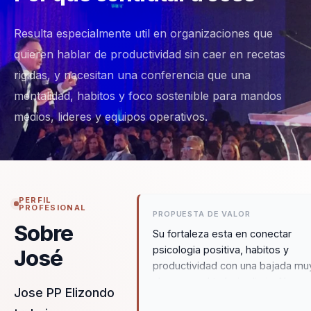
Resulta especialmente util en organizaciones que
quieren hablar de productividad sin caer en recetas
rigidas, y necesitan una conferencia que una
mentalidad, habitos y foco sostenible para mandos
medios, lideres y equipos operativos.
PERFIL
PROFESIONAL
PROPUESTA DE VALOR
Sobre
Su fortaleza esta en conectar
psicologia positiva, habitos y
José
productividad con una bajada mu
clara para el trabajo diario. No
Jose PP Elizondo
habla de bienestar por separado