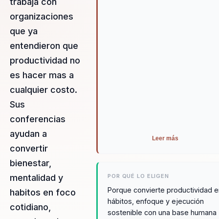
trabaja con
del resultado: ayuda a que
enfoque, energia y ejecucion
organizaciones
funcionen como un mismo
que ya
sistema dentro del equipo.
entendieron que
productividad no
es hacer mas a
cualquier costo.
Sus
conferencias
ayudan a
Leer más
convertir
bienestar,
mentalidad y
POR QUÉ LO ELIGEN
Porque convierte productividad e
habitos en foco
hábitos, enfoque y ejecución
cotidiano,
sostenible con una base humana