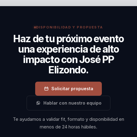
ha sido un pilar en
rigidas, y necesitan una conferencia que una
la formación de
mentalidad, habitos y foco sostenible para mandos
líderes que buscan
medios, lideres y equipos operativos. Porque
transformar sus
DISPONIBILIDAD Y PROPUESTA
convierte productividad en hábitos, enfoque y
Haz de tu próximo evento
organizaciones en
ejecución sostenible con una base humana clara.
entornos de alto
una experiencia de alto
rendimiento. Su
impacto con José PP
legado de
Elizondo.
optimismo y
liderazgo continúa
Solicitar propuesta
inspirando a miles
de personas a
Hablar con nuestro equipo
nivel mundial,
demostrando que
Te ayudamos a validar fit, formato y disponibilidad en
la educación y la
menos de 24 horas hábiles.
actitud correctas