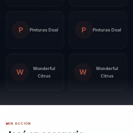
optimismo
productivo y la
autoexigencia
P
P
Pinturas Doal
Pinturas Doal
como pilares del
éxito. Ha sido
reconocido
internacionalmente
por su
Wonderful
Wonderful
W
W
Citrus
Citrus
contribución a la
psicología positiva
y ha participado
en numerosos
congresos
globales. Como
EN ACCIÓN
fundador del