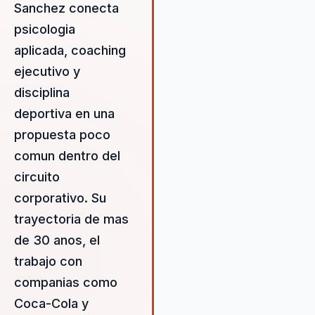
y deporte para ofrecer una
Sanchez conecta
experiencia transformadora y
psicologia
única. Su metodología se cent
aplicada, coaching
en activar el potencial oculto 
los equipos, promoviendo un
ejecutivo y
entorno de trabajo más
disciplina
cohesionado y resiliente. Las
deportiva en una
conferencias de José Miguel 
propuesta poco
solo motivan a las audiencias, 
que también proporcionan
comun dentro del
herramientas prácticas y
circuito
aplicables para implementar
corporativo. Su
cambios reales y sostenibles 
las organizaciones. Su enfoqu
trayectoria de mas
está diseñado para abordar lo
de 30 anos, el
desafíos específicos que
trabajo con
enfrentan las empresas en el
entorno actual, ofreciendo
companias como
soluciones innovadoras que
Coca-Cola y
fomentan el desarrollo persona