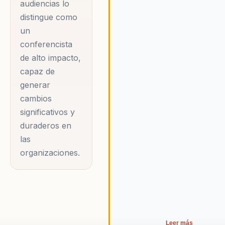
desarrollo personal,
audiencias lo
organizacional y potenciar el
aportando un valor
distingue como
liderazgo de sus equipos.
añadido a su perfil
un
conferencista
como conferencista.
de alto impacto,
Su compromiso con
capaz de
el desarrollo humano
generar
y organizacional se
cambios
refleja en su
significativos y
capacidad para
duraderos en
conectar con
las
audiencias diversas,
organizaciones.
ofreciendo
soluciones
personalizadas que
se adaptan a las
necesidades
Leer más