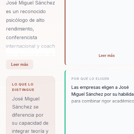
José Miguel Sánchez
es un reconocido
psicólogo de alto
rendimiento,
conferencista
internacional y coach
ejecutivo con más de
Leer más
30 años de
Leer más
experiencia en el
POR QUÉ LO ELIGEN
campo del desarrollo
LO QUE LO
Las empresas eligen a José
profesional y
DISTINGUE
Miguel Sánchez por su habilid
organizacional. A lo
José Miguel
para combinar rigor académic
largo de su carrera,
Sánchez se
con experiencia práctica,
diferencia por
ofreciendo un enfoque único y
ha trabajado con
efectivo para el desarrollo
su capacidad de
gigantes corporativos
organizacional. Su estilo claro 
integrar teoría y
como Coca-Cola y