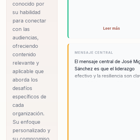
conocido por
personalizado y
su habilidad
grupal. Su estilo
para conectar
único mezcla rigor
con las
Leer más
académico con
audiencias,
experiencia práctica,
ofreciendo
MENSAJE CENTRAL
lo que lo convierte
contenido
El mensaje central de José Mi
relevante y
en una elección ideal
Sánchez es que el liderazgo
aplicable que
para organizaciones
efectivo y la resiliencia son cl
aborda los
que buscan
para el éxito sostenible en el
desafíos
transformar el
entorno empresarial actual. A
específicos de
través de la integración de
liderazgo y aumentar
psicología, deporte y liderazgo
cada
la resiliencia de sus
José Miguel inspira a las
organización.
equipos. José Miguel
audiencias a alcanzar su mejor
Su enfoque
es conocido por su
versión, promoviendo un camb
personalizado y
personal y profesional que
capacidad para
su compromiso