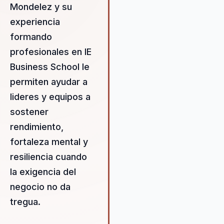
Mondelez y su
profesional. José Miguel se
experiencia
enfoca en desarrollar habilida
críticas como la inteligencia
formando
emocional y la resiliencia, que
profesionales en IE
esenciales para el éxito en el
Business School le
mundo empresarial actual. Su
capacidad para integrar difere
permiten ayudar a
disciplinas le permite ofrecer 
lideres y equipos a
perspectiva única y valiosa qu
sostener
ayuda a las organizaciones a
alcanzar sus objetivos
rendimiento,
estratégicos.
fortaleza mental y
resiliencia cuando
la exigencia del
negocio no da
tregua.