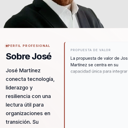
PERFIL PROFESIONAL
PROPUESTA DE VALOR
Sobre José
La propuesta de valor de Jo
Martínez se centra en su
José Martínez
capacidad única para integrar
tecnología de vanguardia con
conecta tecnología,
profundo entendimiento del
liderazgo y
comportamiento humano,
resiliencia con una
facilitando la transformación
organizacional de manera efe
lectura útil para
Su enfoque distintivo combina
organizaciones en
uso de herramientas digitale
transición. Su
avanzadas con estrategias d