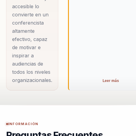
sobre el liderazgo y la
accesible lo
gestión del talento
convierte en un
humano en
conferencista
situaciones de alta
altamente
presión. Además, su
efectivo, capaz
rol como instructor en
de motivar e
inspirar a
Derechos Humanos y
audiencias de
Derecho Internacional
todos los niveles
Humanitario le ha
organizacionales.
Leer más
permitido desarrollar
estrategias de
acercamiento a la
comunidad,
fortaleciendo las
INFORMACIÓN
relaciones públicas y
Preguntas Frecuentes
las acciones