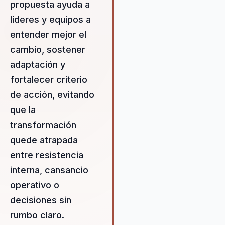
propuesta ayuda a
coaching logoterapéutico, lo
permite a las empresas aline
líderes y equipos a
sus equipos y elevar su
entender mejor el
rendimiento a niveles superio
cambio, sostener
José no solo ofrece solucion
prácticas y efectivas, sino qu
adaptación y
también empodera a las
fortalecer criterio
organizaciones para que pue
de acción, evitando
liderar con claridad y propósi
contextos complejos y
que la
desafiantes. Su habilidad par
transformación
identificar y abordar las
quede atrapada
necesidades específicas de 
entre resistencia
organización asegura que las
intervenciones sean altamen
interna, cansancio
personalizadas y efectivas. A
operativo o
trabajar con José, las empre
decisiones sin
no solo mejoran su rendimien
sino que también desarrollan
rumbo claro.
cultura organizacional más