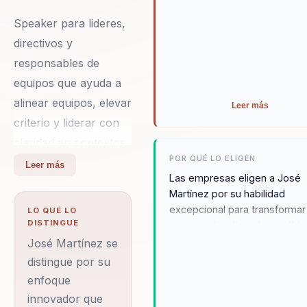
resiliente y orientada al
Speaker para lideres,
crecimiento.
directivos y
responsables de
equipos que ayuda a
alinear equipos, elevar
Leer más
criterio y liderar con
claridad en contextos
POR QUÉ LO ELIGEN
complejos. Integra
Leer más
Las empresas eligen a José
neurociencia y
Martínez por su habilidad
comportamiento en
excepcional para transformar
LO QUE LO
decisiones practicas.
DISTINGUE
equipos desalineados en líde
Su diferencial:
estratégicos altamente efect
José Martínez se
Su enfoque en la integración
combina ciencia del
distingue por su
tecnología de vanguardia con
enfoque
comportamiento con
profundo entendimiento del
innovador que
aplicacion practica
comportamiento humano per