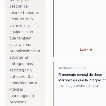
sociales, educación
preferida para aquellas empr
gestión del
que buscan una transformaci
vir…
talento humano.
real y duradera.
José no solo
José Martínez es un
transforma
coach y experto en
equipos, sino
desarrollos
que también
tecnológicos que ha
inspira a las
dedicado su carrera a
Leer más
organizaciones a
la transformación
adoptar un
organizacional a
enfoque más
MENSAJE CENTRAL
estratégico y
través de la
El mensaje central de José
cohesivo. Su
integración de
Martínez es que la integració
capacidad para
tecnología y
tecnología avanzada y un
integrar
comportamiento
profundo entendimiento del
tecnología en
comportamiento humano son
humano. Con una
procesos
claves para transformar equi
sólida formación en