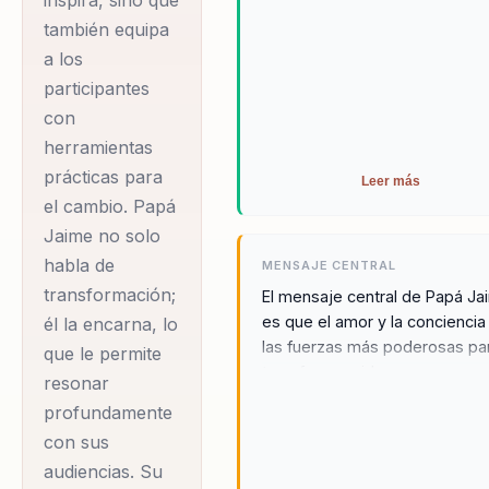
inspira, sino que
también equipa
Jaime Jaramillo,
a los
conocido
participantes
cariñosamente como
con
Papá Jaime, es un
herramientas
prácticas para
líder
Leer más
el cambio. Papá
transformacional y
Jaime no solo
conferencista
habla de
MENSAJE CENTRAL
internacional que ha
transformación;
El mensaje central de Papá Ja
dedicado su vida a
es que el amor y la conciencia
él la encarna, lo
inspirar y motivar a
las fuerzas más poderosas pa
que le permite
personas y
transformar vidas y
resonar
organizaciones. Al conectar c
organizaciones en
profundamente
nuestro propósito y actuar de
todo el mundo. Inició
con sus
el amor, podemos superar
su carrera en el
audiencias. Su
cualquier desafío y dejar una