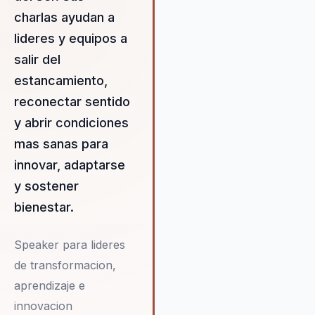
bienestar. Al integrar principio
charlas ayudan a
neurociencia y desarrollo
lideres y equipos a
personal, Papá Jaime facilita u
salir del
transformación que no solo
inspira, sino que también impu
estancamiento,
a los participantes a actuar de
reconectar sentido
manera efectiva. Su capacida
y abrir condiciones
para conectar emocionalment
mas sanas para
con las audiencias y ofrecer
soluciones prácticas hace que
innovar, adaptarse
propuesta de valor sea única 
y sostener
altamente efectiva, permitien
bienestar.
las organizaciones alcanzar
nuevos niveles de éxito y
cohesión.
Speaker para lideres
de transformacion,
aprendizaje e
innovacion