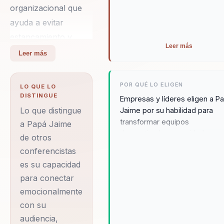
organizacional que
ayuda a evitar
estancamiento y
Leer más
acelerar adaptacion,
Leer más
creatividad y
evolucion del
POR QUÉ LO ELIGEN
LO QUE LO
negocio. Integra
DISTINGUE
Empresas y líderes eligen a P
neurociencia y
Lo que distingue
Jaime por su habilidad para
transformar equipos
comportamiento en
a Papá Jaime
desmotivados en unidades
de otros
decisiones practicas.
altamente productivas y
conferencistas
Su diferencial:
cohesionadas. Su enfoque en 
es su capacidad
combina ciencia del
liderazgo consciente y el
para conectar
bienestar emocional resuena
comportamiento con
profundamente con
emocionalmente
aplicacion practica
organizaciones que buscan
con su
para organizaciones.
mejorar su cultura interna y
audiencia,