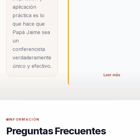
en Bogotá,
aplicación
práctica es lo
brindándoles una
que hace que
nueva oportunidad
Papá Jaime sea
de vida. Reconocido
un
como uno de los 50
conferencista
líderes espirituales y
verdaderamente
humanistas del siglo
único y efectivo.
XX, Papá Jaime ha
Leer más
recibido el Premio
Mundial de la Paz
junto a la Madre
Teresa de Calcuta,
consolidándose
INFORMACIÓN
como un embajador
Preguntas Frecuentes
de la paz y defensor