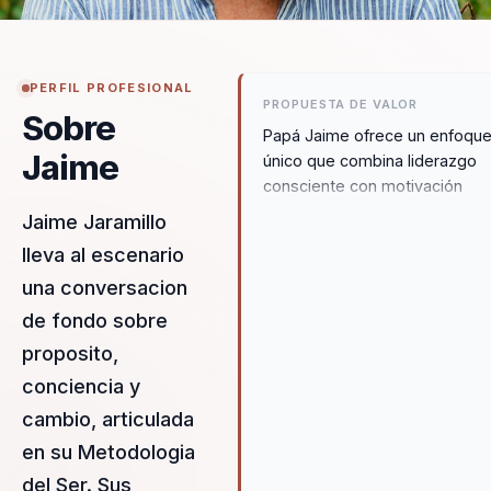
PERFIL PROFESIONAL
PROPUESTA DE VALOR
Sobre
Papá Jaime ofrece un enfoqu
Jaime
único que combina liderazgo
consciente con motivación
profunda, ayudando a las
Jaime Jaramillo
organizaciones a pasar de un
lleva al escenario
estado de estancamiento a un
una conversacion
entorno de innovación y
crecimiento. Su metodología d
de fondo sobre
Ser® proporciona un marco cla
proposito,
estructurado para que los
conciencia y
individuos y equipos descubra
propósito y se alineen con los
cambio, articulada
objetivos organizacionales,
en su Metodologia
generando resultados medibl
del Ser. Sus
en términos de productividad 