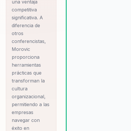
una ventaja
productividad, sino que tamb
fomenta un ambiente de trab
competitiva
cohesivo y alineado con los
significativa. A
objetivos corporativos. Esta
diferencia de
capacidad para generar un c
otros
tangible y duradero es la raz
conferencistas,
por la que muchas empresas
Morovic
eligen trabajar con él.
proporciona
herramientas
prácticas que
transforman la
cultura
organizacional,
permitiendo a las
empresas
navegar con
éxito en