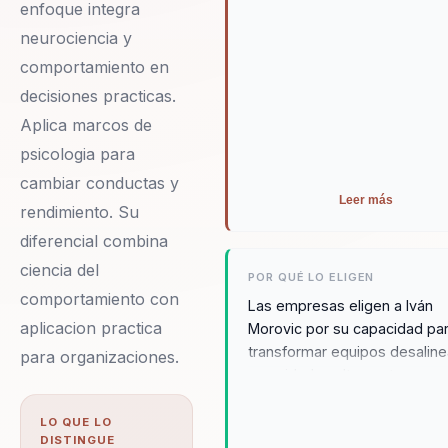
enfoque integra
neurociencia y
comportamiento en
decisiones practicas.
Aplica marcos de
psicologia para
cambiar conductas y
Leer más
rendimiento. Su
diferencial combina
ciencia del
POR QUÉ LO ELIGEN
comportamiento con
Las empresas eligen a Iván
aplicacion practica
Morovic por su capacidad pa
transformar equipos desalin
para organizaciones.
en unidades altamente
productivas. Su Método Moro
basado en la estrategia del
LO QUE LO
DISTINGUE
ajedrez, ofrece un enfoque