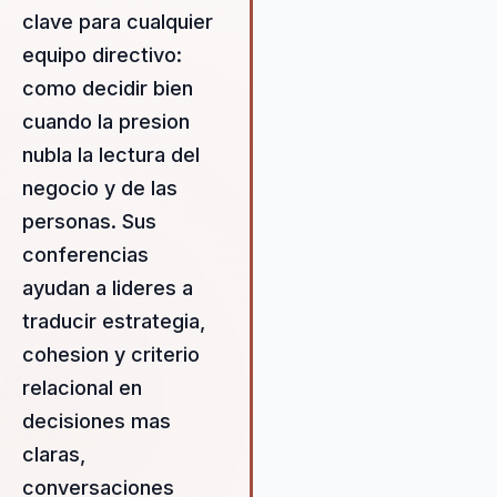
capacidad para aplicar la
clave para cualquier
estrategia del ajedrez al mu
equipo directivo:
empresarial. Ha sido en
numerosas ocasiones el mej
como decidir bien
jugador latinoamericano, y su
cuando la presion
experiencia en competicione
nubla la lectura del
alto nivel le ha proporcionad
negocio y de las
perspectiva única sobre la t
de decisiones estratégicas.
personas. Sus
Aprendió a jugar a la edad de
conferencias
nueve años y consiguió el tít
ayudan a lideres a
Gran Maestro a los veintidós,
siendo el primer chileno en ll
traducir estrategia,
esa altura en el mundo del
cohesion y criterio
ajedrez. Fue campeón de Chi
relacional en
1981, y su trayectoria está
marcada por la creatividad, la
decisiones mas
estrategia, el liderazgo y la
claras,
motivación. Morovic se ha g
conversaciones
su lugar en el firmamento del