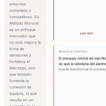
entornos
complejos y
competitivos. Su
Método Morovic
es un enfoque
Leer más
innovador que
no solo mejora la
toma de
MENSAJE CENTRAL
decisiones y
El mensaje central de Iván M
fortalece el
es que la sabiduría del ajedr
liderazgo, sino
puede transformar la estrate
que también
empresarial, ofreciendo a los
líderes las herramientas
fomenta la
necesarias para tomar decis
cohesión de
efectivas y liderar con clarid
equipos, lo que
contextos complejos. A trav
resulta en un
su Método Morovic, Morovic