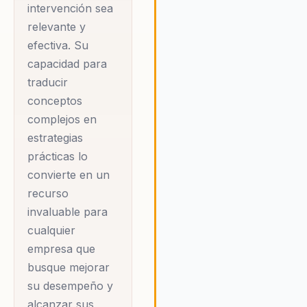
intervención sea
objetivos corporativos. Este
relevante y
enfoque innovador es lo que
que su mensaje resuene con
efectiva. Su
líderes y organizaciones en 
capacidad para
el mundo.
traducir
conceptos
complejos en
estrategias
prácticas lo
convierte en un
recurso
invaluable para
cualquier
empresa que
busque mejorar
su desempeño y
alcanzar sus