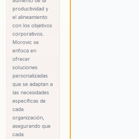
aumento de la
demuestra cómo los principio
productividad y
ajedrez pueden ser aplicado
para mejorar la cohesión de
el alineamiento
equipos, fomentar un lideraz
con los objetivos
efectivo y desarrollar estrate
corporativos.
empresariales innovadoras. 
Morovic se
enfoque se centra en
enfoca en
proporcionar soluciones prác
ofrecer
que se adaptan a las necesi
específicas de cada organiza
soluciones
asegurando que cada interve
personalizadas
sea relevante y efectiva. Al
que se adaptan a
integrar la estrategia del aje
las necesidades
con las necesidades
específicas de
empresariales contemporáne
Morovic ofrece un enfoque ú
cada
que no solo mejora la
organización,
productividad, sino que tamb
asegurando que
fomenta un ambiente de trab
cada
cohesivo y alineado con los