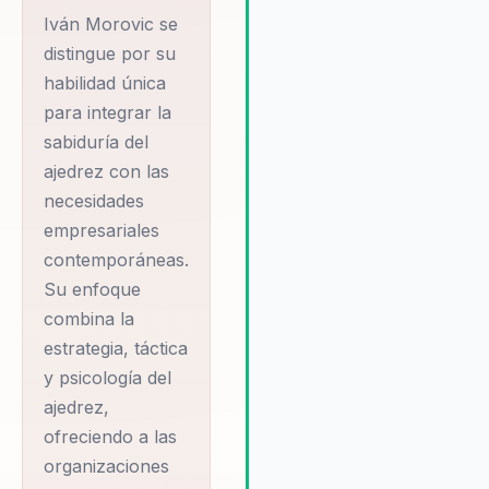
innovador que mejora la tom
Iván Morovic se
decisiones y fortalece el
distingue por su
liderazgo. Testimonios de cli
habilidad única
destacan el impacto positivo
para integrar la
sus conferencias, que gener
sabiduría del
cambio observable en la cult
ajedrez con las
organizacional y en la efectiv
de los equipos. Morovic se e
necesidades
en proporcionar soluciones
empresariales
personalizadas que se adapt
contemporáneas.
las necesidades específicas
Su enfoque
cada organización, aseguran
combina la
que cada intervención sea
relevante y efectiva. Su habil
estrategia, táctica
para integrar la sabiduría del
y psicología del
ajedrez con las necesidades
ajedrez,
empresariales contemporáne
ofreciendo a las
permite ofrecer un enfoque ú
organizaciones
que no solo mejora la